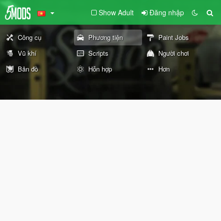
Show Adult
Đăng nhập
Công cụ
Phương tiện
Paint Jobs
Vũ khí
Scripts
Người chơi
Bản đồ
Hỗn hợp
Hơn