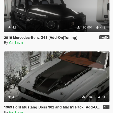
4.8
190.001
442
2019 Mercedes-Benz G63 [Add-On|Tuning]
hotfix
By
Gx_Lover
4.9
2.340
51
1969 Ford Mustang Boss 302 and Mach1 Pack [Add-On | Template]
1.0
By
Gx_Lover