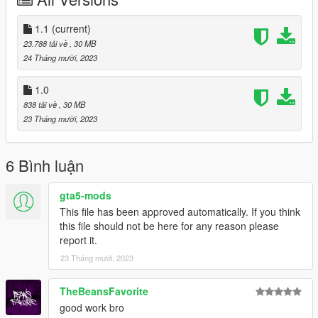
- common car tuning available[engine,windows,etc]
- steeringwheel turnable
1.1
(current)
Changelog:
23.788 tải về
, 30 MB
1.O:
24 Tháng mười, 2023
Initial Release
1.0
1.1:
838 tải về
, 30 MB
Fixed Tailight tuning
23 Tháng mười, 2023
Fixed Engine Clipping
Bugs:
6 Bình luận
Engine clicks with the mach 1 kit
gta5-mods
Requirements:
This file has been approved automatically. If you think
1.Latest GTA Version
this file should not be here for any reason please
2.Corona Begone
report it.
3.Vstancer
23 Tháng mười, 2023
Paints:
PAINT:1 Body
TheBeansFavorite
PAINT:2 Stitch
good work bro
PAINT:4 Wheels