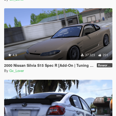
4.9
37.323
201
2000 Nissan Silvia S15 Spec R [Add-On | Tuning | Template|Debadged]
Reworked
By
Gx_Lover