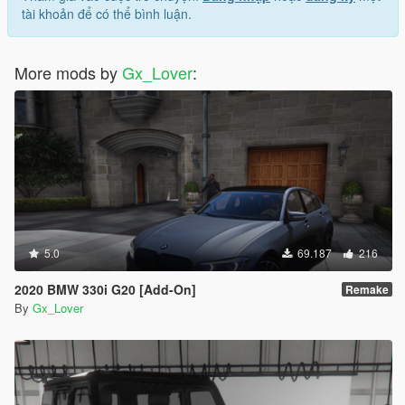
tài khoản để có thể bình luận.
More mods by
Gx_Lover
:
5.0
69.187
216
2020 BMW 330i G20 [Add-On]
Remake
By
Gx_Lover