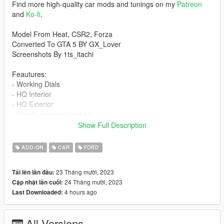
Find more high-quality car mods and tunings on my
Patreon
and
Ko-fi
.
Model From Heat, CSR2, Forza
Converted To GTA 5 BY GX_Lover
Screenshots By 1ts_itachi
Feautures:
- Working Dials
- HQ Interior
- HQ Exterior
- Hands on steeringwheel
- Lights aren't affected by tinting
Show Full Description
- Dials light up with headlight
- Paintjob
ADD-ON
CAR
FORD
- Dirtmapped[-windows]
- Paintjobs
23 Tháng mười, 2023
Tải lên lần đầu:
- Interior lights up with headlights
24 Tháng mười, 2023
Cập nhật lần cuối:
- Fully Damageable
4 hours ago
Last Downloaded:
- 4K Template
- Glass Breakable
- comes with los santos license plate style
All Versions