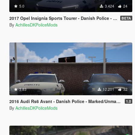
5.0
3.424
24
2017 Opel Insignia Sports Tourer - Danish Police - ELS - [REPLACE]
BETA
By
AchillesDKPoliceMods
3.83
12.201
32
2016 Audi Rs6 Avant - Danish Police - Marked/Unmarked - (Replace)
1.0
By
AchillesDKPoliceMods