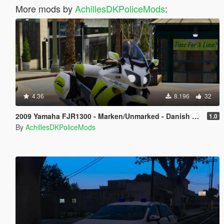
More mods by
AchillesDKPoliceMods
:
4.36
8.196
32
2009 Yamaha FJR1300 - Marken/Unmarked - Danish Police - [OIV/Replace/ELS]
1.0
By
AchillesDKPoliceMods