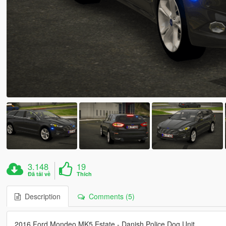
3.148
19
Đã tải về
Thích
Description
Comments (5)
2016 Ford Mondeo MK5 Estate - Danish Police Dog Unit