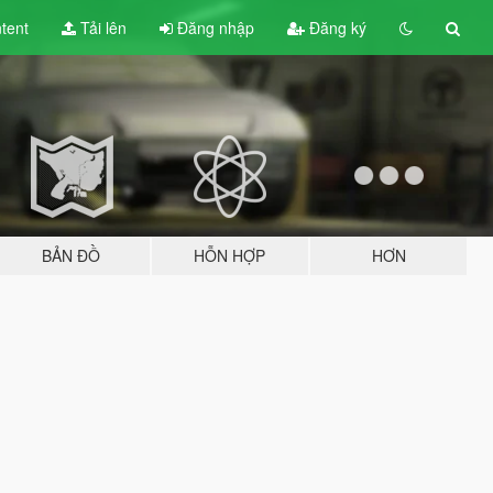
tent
Tải lên
Đăng nhập
Đăng ký
BẢN ĐỒ
HỖN HỢP
HƠN