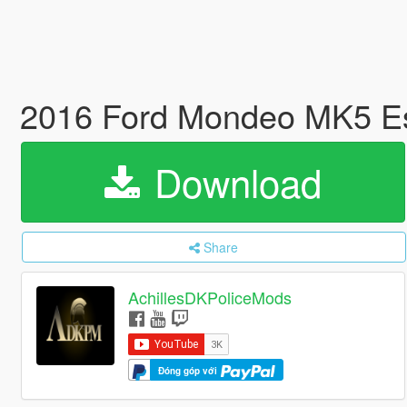
2016 Ford Mondeo MK5 Es
Download
Share
AchillesDKPoliceMods
Đóng góp với