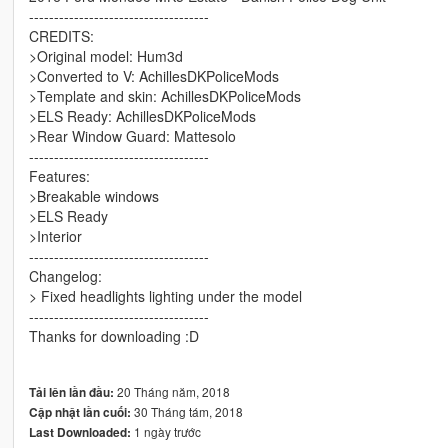
------------------------------------
CREDITS:
>Original model: Hum3d
>Converted to V: AchillesDKPoliceMods
>Template and skin: AchillesDKPoliceMods
>ELS Ready: AchillesDKPoliceMods
>Rear Window Guard: Mattesolo
------------------------------------
Features:
>Breakable windows
>ELS Ready
>Interior
------------------------------------
Changelog:
> Fixed headlights lighting under the model
------------------------------------
Thanks for downloading :D
20 Tháng năm, 2018
Tải lên lần đầu:
30 Tháng tám, 2018
Cập nhật lần cuối:
1 ngày trước
Last Downloaded: