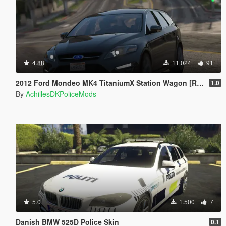
4.88
11.024
91
2012 Ford Mondeo MK4 TitaniumX Station Wagon [Replace]
1.0
By
AchillesDKPoliceMods
5.0
1.500
7
Danish BMW 525D Police Skin
0.1