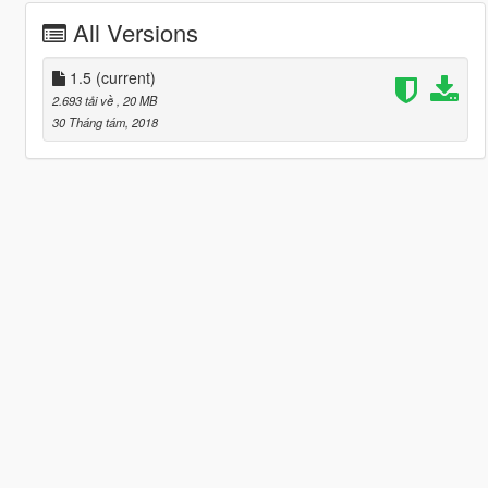
All Versions
1.5
(current)
2.693 tải về
, 20 MB
30 Tháng tám, 2018