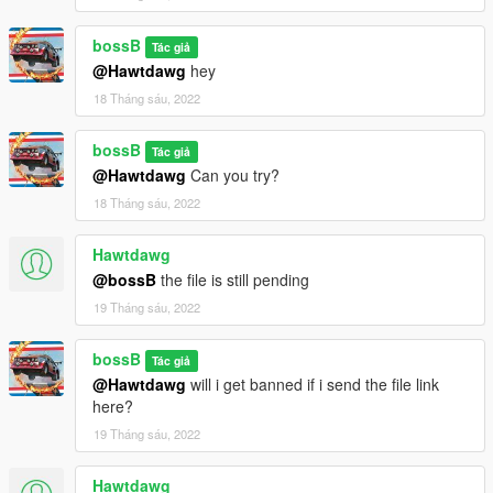
bossB
Tác giả
@Hawtdawg
hey
18 Tháng sáu, 2022
bossB
Tác giả
@Hawtdawg
Can you try?
18 Tháng sáu, 2022
Hawtdawg
@bossB
the file is still pending
19 Tháng sáu, 2022
bossB
Tác giả
@Hawtdawg
will i get banned if i send the file link
here?
19 Tháng sáu, 2022
Hawtdawg