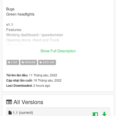
Bugs
Green headlights
v1.1
Features:
Working dashboard / speedometer
Opening doors, Hood and Trunk
HQ interior
3D Engine
Show Full Description
Hands on Steering Wheel
Big Wheels (car_saved.xml)
CAR
NISSAN
ADD-ON
Replace for 4x4 or 2x4
11 Tháng sáu, 2022
Tải lên lần đầu:
v1.0
19 Tháng sáu, 2022
Cập nhật lần cuối:
Features:
2 hours ago
Last Downloaded:
Working dashboard / speedometer
Opening doors, Hood and Trunk
HQ interior
All Versions
3D Engine
Hands on Steering Wheel
1.1
(current)