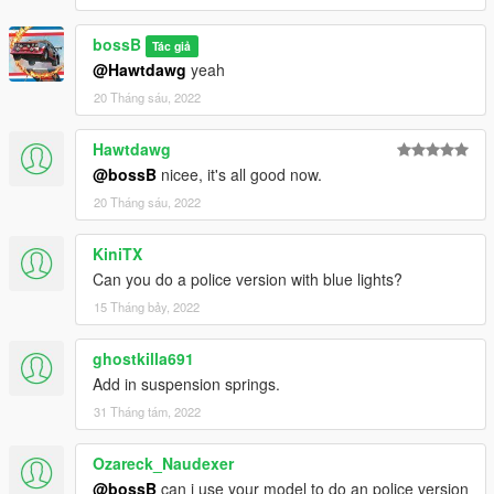
bossB
Tác giả
@Hawtdawg
yeah
20 Tháng sáu, 2022
Hawtdawg
@bossB
nicee, it's all good now.
20 Tháng sáu, 2022
KiniTX
Can you do a police version with blue lights?
15 Tháng bảy, 2022
ghostkilla691
Add in suspension springs.
31 Tháng tám, 2022
Ozareck_Naudexer
@bossB
can i use your model to do an police version