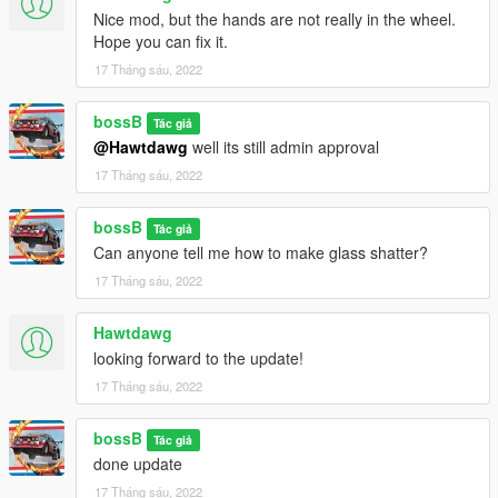
Nice mod, but the hands are not really in the wheel.
Hope you can fix it.
17 Tháng sáu, 2022
bossB
Tác giả
@Hawtdawg
well its still admin approval
17 Tháng sáu, 2022
bossB
Tác giả
Can anyone tell me how to make glass shatter?
17 Tháng sáu, 2022
Hawtdawg
looking forward to the update!
17 Tháng sáu, 2022
bossB
Tác giả
done update
17 Tháng sáu, 2022