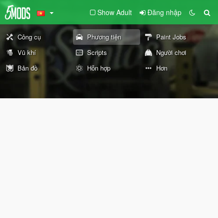
Show Adult
Đăng nhập
Công cụ
Phương tiện
Paint Jobs
Vũ khí
Scripts
Người chơi
Bản đồ
Hỗn hợp
Hơn