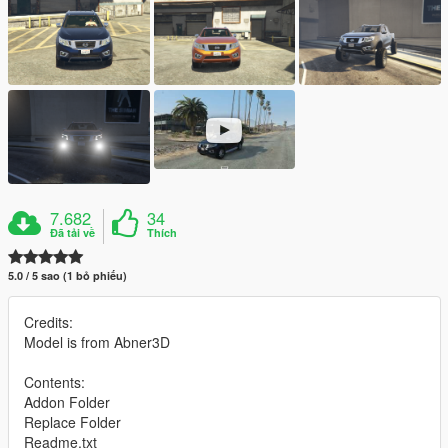
7.682
34
Đã tải về
Thích
5.0 / 5 sao (1 bỏ phiếu)
Credits:
Model is from Abner3D
Contents:
Addon Folder
Replace Folder
Readme.txt