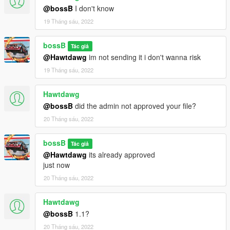
@bossB
I don't know
19 Tháng sáu, 2022
bossB
Tác giả
@Hawtdawg
im not sending it i don't wanna risk
19 Tháng sáu, 2022
Hawtdawg
@bossB
did the admin not approved your file?
20 Tháng sáu, 2022
bossB
Tác giả
@Hawtdawg
its already approved
just now
20 Tháng sáu, 2022
Hawtdawg
@bossB
1.1?
20 Tháng sáu, 2022