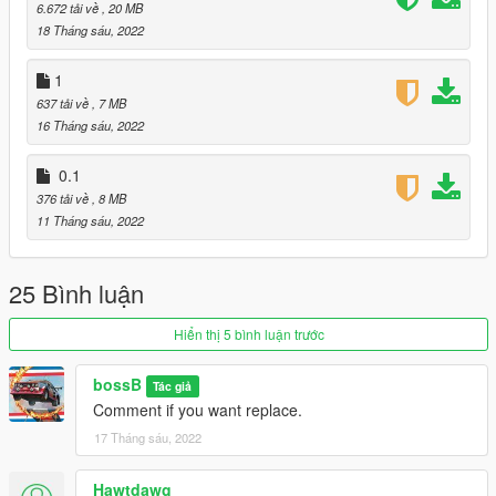
v0.1
6.672 tải về
, 20 MB
Features:
18 Tháng sáu, 2022
Working dashboard / speedometer
Opening doors, Hood and Trunk
1
HQ interior
637 tải về
, 7 MB
3D Engine
16 Tháng sáu, 2022
Installation is on zip folder
0.1
376 tải về
, 8 MB
Requirements :
11 Tháng sáu, 2022
TrainerV:https://www.gta5-mods.com/scripts/simple-trainer-for-
gtav
Menyoo:https://www.gta5-mods.com/scripts/menyoo-pc-sp
25 Bình luận
Vehicle Addon Spawner: https://www.gta5-
mods.com/scripts/add-on-vehicle-spawner
Hiển thị 5 bình luận trước
bossB
Tác giả
Comment if you want replace.
17 Tháng sáu, 2022
Hawtdawg