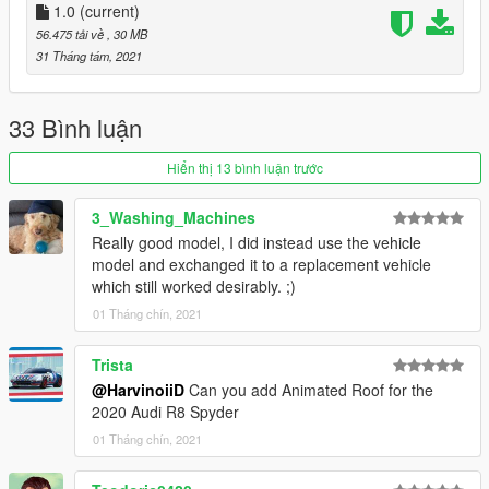
- Working digital dials
1.0
(current)
- All lights functioning properly
56.475 tải về
, 30 MB
- Breakable glass and lights
31 Tháng tám, 2021
- Hands on steering wheel
- Custom Handling
- Dirtmap
33 Bình luận
* [PAINT:1] Body
Hiển thị 13 bình luận trước
* [PAINT:2] Seat
* [PAINT:6] Roof
3_Washing_Machines
* [PAINT:4] Rim & Caliper
Really good model, I did instead use the vehicle
* [PAINT:7] DRL
model and exchanged it to a replacement vehicle
which still worked desirably. ;)
||lI|II||||lI|II||||lI|II||||lI|II||||lI|II||||lI|II||||lI changelog
01 Tháng chín, 2021
|II||||lI|II||||lI|II||||lI|II||||lI|II||||lI|II||||lI|II||||lI|II||||lI|II|||
Version 1.0
Trista
@HarvinoiiD
Can you add Animated Roof for the
- Release
2020 Audi R8 Spyder
01 Tháng chín, 2021
||lI|II||||lI|II||||lI|II||||lI|II||||lI|II||||lI|II||||lI Installation
|II||||lI|II||||lI|II||||lI|II||||lI|II||||lI|II||||lI|II||||lI|II||||lI|II|||