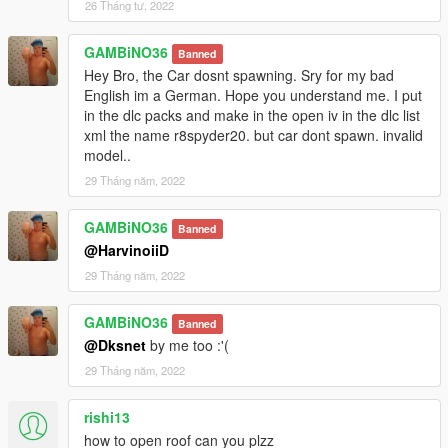
26 Tháng tư, 2022
GAMBiNO36
Banned
Hey Bro, the Car dosnt spawning. Sry for my bad
English im a German. Hope you understand me. I put
in the dlc packs and make in the open iv in the dlc list
xml the name r8spyder20. but car dont spawn. invalid
model..
29 Tháng năm, 2022
GAMBiNO36
Banned
@HarvinoiiD
29 Tháng năm, 2022
GAMBiNO36
Banned
@Dksnet
by me too :'(
29 Tháng năm, 2022
rishi13
how to open roof can you plzz