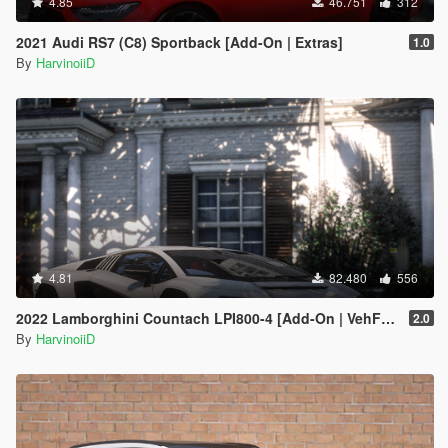
4.85
46.751
312
2021 Audi RS7 (C8) Sportback [Add-On | Extras]
1.0
By
HarvinoiiD
4.81
82.480
556
2022 Lamborghini Countach LPI800-4 [Add-On | VehFuncs V ]
2.0
By
HarvinoiiD