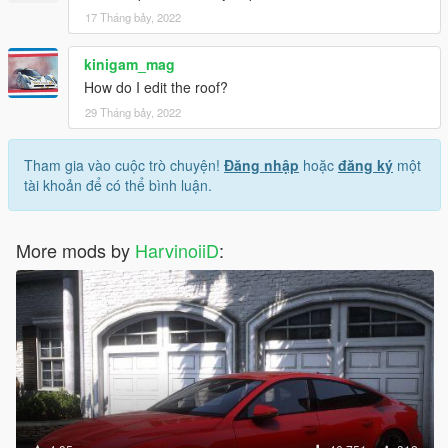
17 Tháng bảy, 2022
kinigam_mag
How do I edit the roof?
29 Tháng bảy, 2022
Tham gia vào cuộc trò chuyện!
Đăng nhập
hoặc
đăng ký
một
tài khoản để có thể bình luận.
More mods by
HarvinoiiD
: