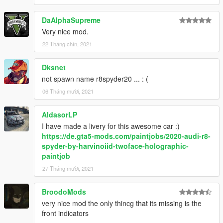
DaAlphaSupreme
Very nice mod.
22 Tháng chín, 2021
Dksnet
not spawn name r8spyder20 ... : (
06 Tháng mười, 2021
AldasorLP
I have made a livery for this awesome car :)
https://de.gta5-mods.com/paintjobs/2020-audi-r8-
spyder-by-harvinoiid-twoface-holographic-
paintjob
27 Tháng mười, 2021
BroodoMods
very nice mod the only thincg that its missing is the
front indicators