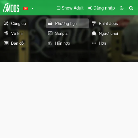
Show Adult
Đăng nhập
Công cụ
Phương tiện
Paint Jobs
Vũ khí
Scripts
Người chơi
Bản đồ
Hỗn hợp
Hơn