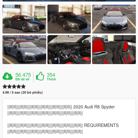
56.475
354
Đã tải về
Thích
4.98 / 5 sao (20 bỏ phiếu)
||lI|II||||lI|II||||lI|II||||lI|II||||lI|II||||lI|II|| 2020 Audi R8 Spyder
||lI|II||||lI|II||||lI|II||||lI|II||||lI|II||||lI|II||||lI|II||
||lI|II||||lI|II||||lI|II||||lI|II||||lI|II||||lI|II||||lI|II|| REQUIREMENTS
||lI|II||||lI|II||||lI|II||||lI|II||||lI|II||||lI|II||||lI|II||