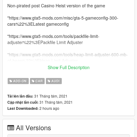
Non-pirated post Casino Heist version of the game
"https://www.gta5-mods.com/misc/gta-5-gameconfig-300-
cars%22%3ELatest gameconfig
"https://www.gta5-mods.com/tools/packfile-limit-
adjuster%22%3EPackfile Limit Adjuster
"https://www.gta5-mods.com/tools/heap-limit-adjuster-600-mb-
of-heap%22%3EHeap Limit Adjuster
Show Full Description
||lI|II||||lI|II||||lI|II||||lI|II||||lI|II||||lI|II|| 2020 Audi R8 Spyder
||lI|II||||lI|II||||lI|II||||lI|II||||lI|II||||lI|II||||lI|II||
ADD-ON
CAR
AUDI
Model from GameModels.ru (CSR2)
31 Tháng tám, 2021
Tải lên lần đầu:
Conversion by me HarvinoiiD.
31 Tháng tám, 2021
Cập nhật lần cuối:
Screenshot HarvinoiiD
2 hours ago
Last Downloaded:
Features:
All Versions
- HQ exterior, Interior
- HQ mirror reflections