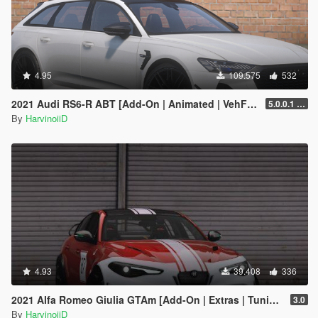
4.95
109.575
532
2021 Audi RS6-R ABT [Add-On | Animated | VehFuncs V ]
5.0.0.1 [HOTFIX]
By
HarvinoiiD
4.93
39.408
336
2021 Alfa Romeo Giulia GTAm [Add-On | Extras | Tuning | LODs | Template]
3.0
By
HarvinoiiD