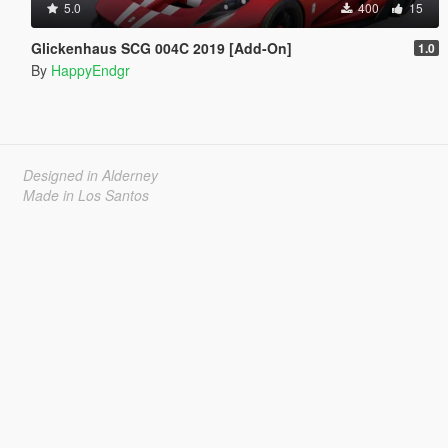
5.0
400
15
Glickenhaus SCG 004C 2019 [Add-On]
1.0
By
HappyEndgr
Designed in Alderney
Made in Los Santos