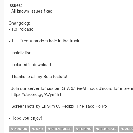
Issues:
- All known Issues fixed!
Changelog:
- 1.0: release
- 1.1: fixed a random hole in the trunk
- Installation:
- Included in download
- Thanks to all my Beta testers!
- Join our server for custom GTA 5/FiveM mods discord for more 
- https://discord.gg/AVyn4hT -
- Screenshots by Lil Slim C, Redizx, The Taco Po Po
- Hope you enjoy!
ADD-ON
CAR
CHEVROLET
TUNING
TEMPLATE
UNL