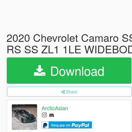
2020 Chevrolet Camaro SS 
RS SS ZL1 1LE WIDEBO
Download
Share
ArcticAsian
Đóng góp với