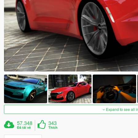
Expand to see all 
57.348
343
Đã tải về
Thích