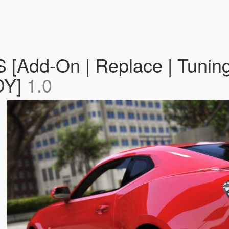
[Add-On | Replace | Tuning 
DY]
1.0