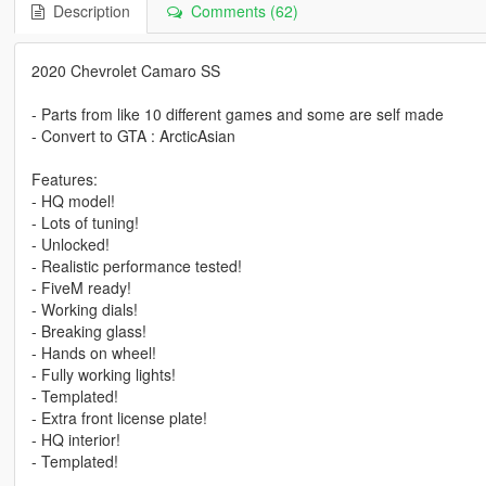
Description
Comments (62)
2020 Chevrolet Camaro SS
- Parts from like 10 different games and some are self made
- Convert to GTA : ArcticAsian
Features:
- HQ model!
- Lots of tuning!
- Unlocked!
- Realistic performance tested!
- FiveM ready!
- Working dials!
- Breaking glass!
- Hands on wheel!
- Fully working lights!
- Templated!
- Extra front license plate!
- HQ interior!
- Templated!