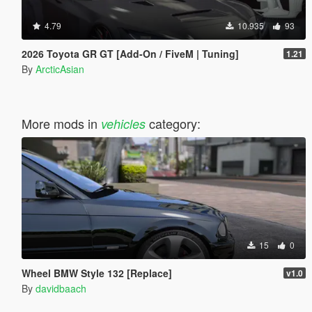
4.79
10.935
93
2026 Toyota GR GT [Add-On / FiveM | Tuning]
1.21
By
ArcticAsian
More mods in
category:
vehicles
15
0
Wheel BMW Style 132 [Replace]
v1.0
By
davidbaach