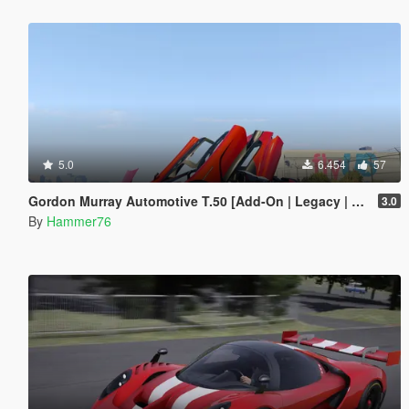
5.0
6.454
57
Gordon Murray Automotive T.50 [Add-On | Legacy | Enhanced]
3.0
By
Hammer76