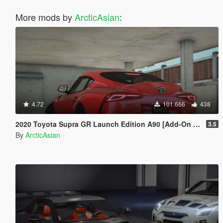
More mods by
ArcticAsian
:
4.72
101.666
438
2020 Toyota Supra GR Launch Edition A90 [Add-On | FiveM | Tuning | Unlocked]
3.5
By
ArcticAsian