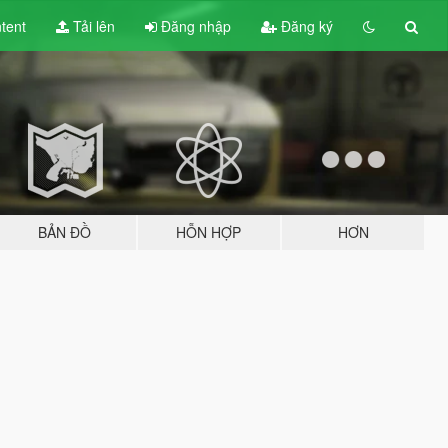
tent
Tải lên
Đăng nhập
Đăng ký
BẢN ĐỒ
HỖN HỢP
HƠN