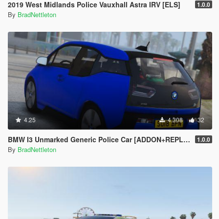
2019 West Midlands Police Vauxhall Astra IRV [ELS]
1.0.0
By
BradNettleton
4.25
4.308
32
BMW I3 Unmarked Generic Police Car [ADDON+REPLACE]
1.0.0
By
BradNettleton