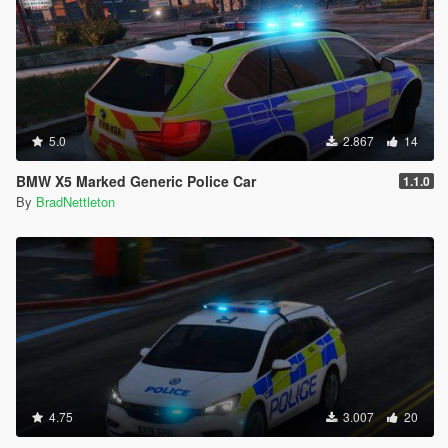
5.0
2.867
14
BMW X5 Marked Generic Police Car
1.1.0
By
BradNettleton
4.75
3.007
20