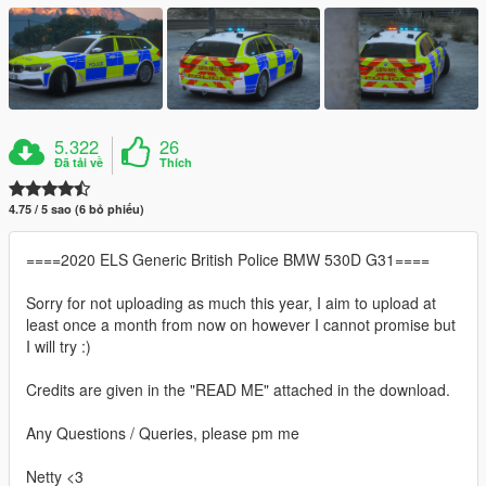
5.322
26
Đã tải về
Thích
4.75 / 5 sao (6 bỏ phiếu)
====2020 ELS Generic British Police BMW 530D G31====
Sorry for not uploading as much this year, I aim to upload at
least once a month from now on however I cannot promise but
I will try :)
Credits are given in the "READ ME" attached in the download.
Any Questions / Queries, please pm me
Netty <3