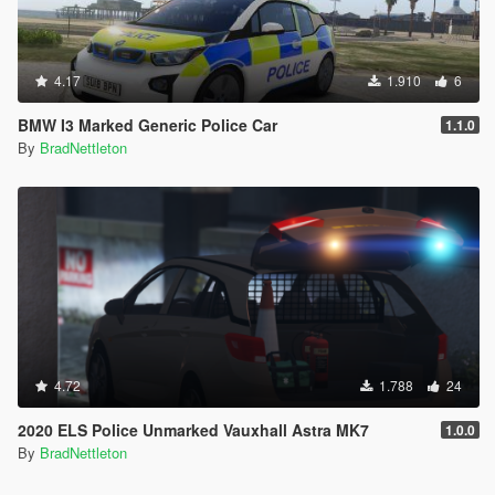
4.17
1.910
6
BMW I3 Marked Generic Police Car
1.1.0
By
BradNettleton
4.72
1.788
24
2020 ELS Police Unmarked Vauxhall Astra MK7
1.0.0
By
BradNettleton