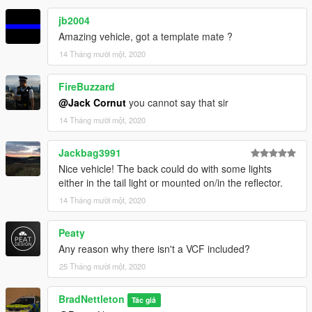
jb2004
Amazing vehicle, got a template mate ?
14 Tháng mười một, 2020
FireBuzzard
@Jack Cornut
you cannot say that sir
14 Tháng mười một, 2020
Jackbag3991
Nice vehicle! The back could do with some lights
either in the tail light or mounted on/in the reflector.
14 Tháng mười một, 2020
Peaty
Any reason why there isn't a VCF included?
25 Tháng mười một, 2020
BradNettleton
Tác giả