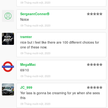
09 Tháng mười một, 2020
SergeantConnerB
Noice
09 Tháng mười một, 2020
tramter
nice but i feel like there are 100 different choices for
one of these now.
09 Tháng mười một, 2020
MegaMac
69/10
09 Tháng mười một, 2020
JC_999
Yer lass is gonna be creaming for ye when she sees
this
09 Tháng mười một, 2020