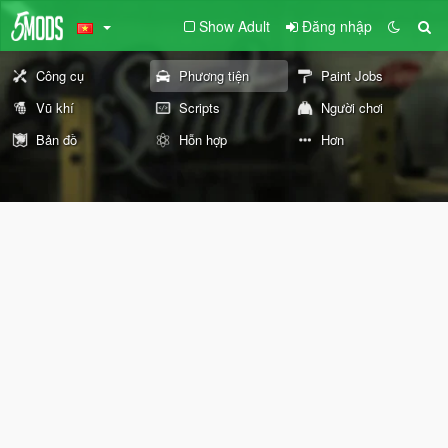
Show Adult
Đăng nhập
Công cụ
Phương tiện
Paint Jobs
Vũ khí
Scripts
Người chơi
Bản đồ
Hỗn hợp
Hơn