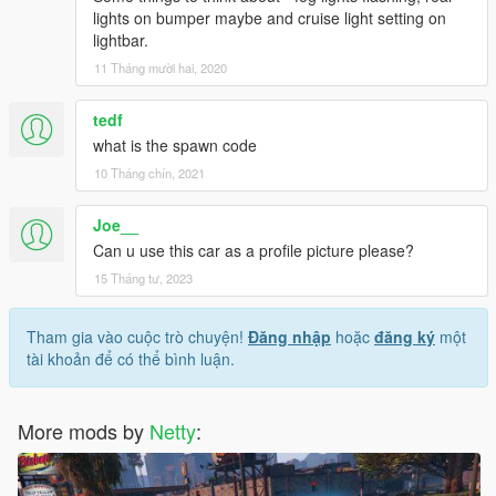
lights on bumper maybe and cruise light setting on
lightbar.
11 Tháng mười hai, 2020
tedf
what is the spawn code
10 Tháng chín, 2021
Joe__
Can u use this car as a profile picture please?
15 Tháng tư, 2023
Tham gia vào cuộc trò chuyện!
Đăng nhập
hoặc
đăng ký
một
tài khoản để có thể bình luận.
More mods by
Netty
: