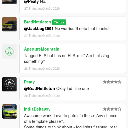
@Peaty
No.
27 Tháng mười một, 2020
BradNettleton
Tác giả
@Jackbag3991
No worries ill note that thanks!
27 Tháng mười một, 2020
ApertureMountain
Tagged ELS but has no ELS xml? Am I missing
something?
28 Tháng mười một, 2020
Peaty
@BradNettleton
Okay lad nice one
28 Tháng mười một, 2020
IndiaDelta999
Awesome work! Love to patrol in these. Any chance
of a template please?...
Some things to think about - fog lights flashing, rear