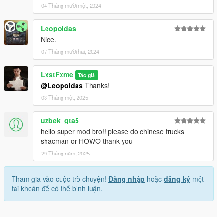
04 Tháng mười một, 2024
Leopoldas
Nice.
07 Tháng mười hai, 2024
LxstFxme
Tác giả
@Leopoldas
Thanks!
03 Tháng một, 2025
uzbek_gta5
hello super mod bro!! please do chinese trucks
shacman or HOWO thank you
29 Tháng năm, 2025
Tham gia vào cuộc trò chuyện!
Đăng nhập
hoặc
đăng ký
một
tài khoản để có thể bình luận.