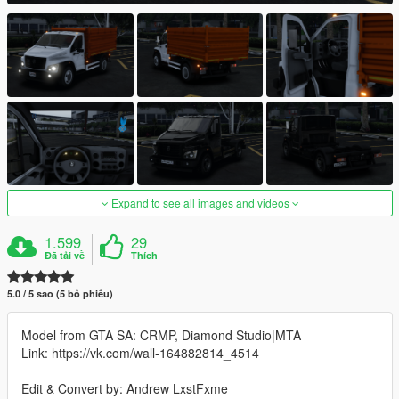
Expand to see all images and videos
1.599
29
Đã tải về
Thích
5.0 / 5 sao (5 bỏ phiếu)
Model from GTA SA: CRMP, Diamond Studio|MTA
Link: https://vk.com/wall-164882814_4514
Edit & Convert by: Andrew LxstFxme