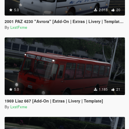
5.0
2.018
20
2001 PAZ 4230 "Avrora" [Add-On | Extras | Livery | Template] ver. 1.0
By
LxstFxme
5.0
1.185
21
1969 Liaz 667 [Add-On | Extras | Livery | Template]
By
LxstFxme