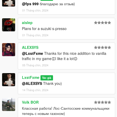
@fps 999
благодарю за отзыв)
01 Tháng chín, 2024
aislep
Plans for a suzuki s-presso
01 Tháng chín, 2024
ALEXSYS
@LxstFxme
Thanks for this nice addition to vanilla
traffic in my game👏I like it a lot😊
05 Tháng chín, 2024
LxstFxme
Tác giả
@ALEXSYS
Thank you)
14 Tháng chín, 2024
Volk BOR
Классная работа! Лос-Сантосские коммунальщики
теперь с новым газоном)