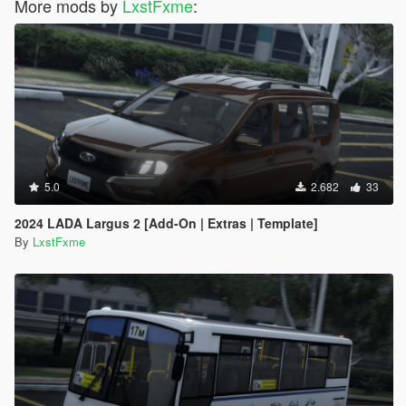
More mods by
LxstFxme
:
5.0
2.682
33
2024 LADA Largus 2 [Add-On | Extras | Template]
By
LxstFxme