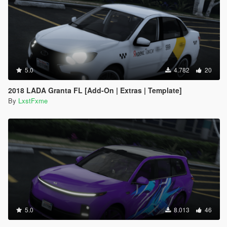
5.0
4.782
20
2018 LADA Granta FL [Add-On | Extras | Template]
By
LxstFxme
5.0
8.013
46