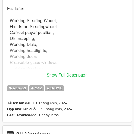
Features:
- Working Steering Wheel;
- Hands-on Steeringwheel;
- Correct player position;
- Dirt mapping;
- Working Dials;
- Working headlights;
- Working doors;
- Breakable glass windows;
- Tintable Windows;
- Wheels tuning;
Show Full Description
- Extras;
- Licence plates (USA,Russia).
ADD-ON
CAR
TRUCK
Bugs:
01 Tháng chín, 2024
Tải lên lần đầu:
- No LOD's.
01 Tháng chín, 2024
Cập nhật lần cuối:
1 ngày trước
Last Downloaded:
Installation:
----------------------------------------------------------------
1:Copy the 2020gazonnext folder to the path
All Versions