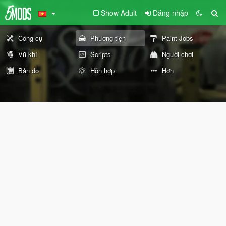
Show Adult
Đăng nhập
Công cụ
Phương tiện
Paint Jobs
Vũ khí
Scripts
Người chơi
Bản đồ
Hỗn hợp
Hơn