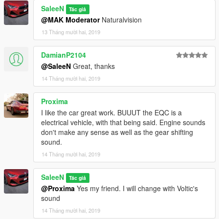
SaleeN
Tác giả
@MAK Moderator
Naturalvision
13 Tháng mười hai, 2019
DamianP2104
@SaleeN
Great, thanks
14 Tháng mười hai, 2019
Proxima
I like the car great work. BUUUT the EQC is a
electrical vehicle, with that being said. Engine sounds
don't make any sense as well as the gear shifting
sound.
14 Tháng mười hai, 2019
SaleeN
Tác giả
@Proxima
Yes my friend. I will change with Voltic's
sound
14 Tháng mười hai, 2019