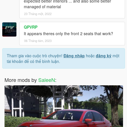
expected better interiors ... and also some better
managed of material
23 Tháng một, 2022
QPVRP
It appears theres only the front 2 seats that work?
06 Tháng tám, 2023
Tham gia vào cuộc trò chuyện!
Đăng nhập
hoặc
đăng ký
một
tài khoản để có thể bình luận.
More mods by
SaleeN
: