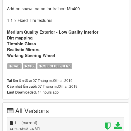
Add-on spawn name for trainer: Mb400
1.1 > Fixed Tire textures
Medium Quality Exterior - Low Quality Interior
Dirt mapping
Tintable Glass
Realistic Mirrors
Working Steering Wheel
CAR
SUV
MERCEDES-BENZ
07 Tháng mười hai, 2019
Tải lên lần đầu:
07 Tháng mười hai, 2019
Cập nhật lần cuối:
14 hours ago
Last Downloaded:
All Versions
1.1
(current)
44.119 tải về
, 30 MB