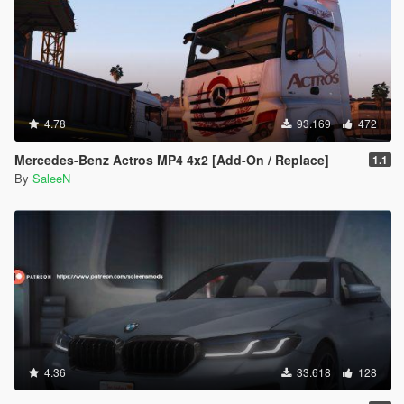
4.78
93.169
472
Mercedes-Benz Actros MP4 4x2 [Add-On / Replace]
1.1
By
SaleeN
4.36
33.618
128