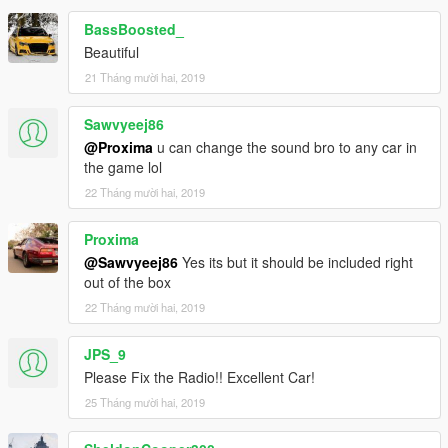
BassBoosted_
Beautiful
21 Tháng mười hai, 2019
Sawvyeej86
@Proxima
u can change the sound bro to any car in
the game lol
22 Tháng mười hai, 2019
Proxima
@Sawvyeej86
Yes its but it should be included right
out of the box
22 Tháng mười hai, 2019
JPS_9
Please Fix the Radio!! Excellent Car!
25 Tháng mười hai, 2019