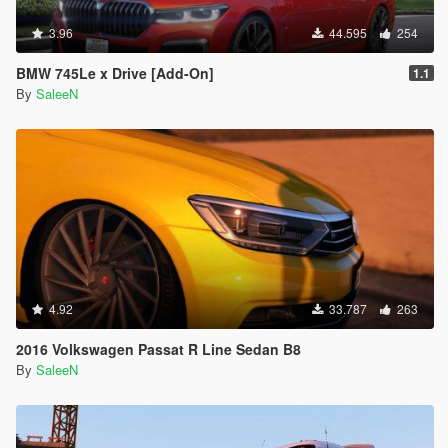
3.96
44.595
254
BMW 745Le x Drive [Add-On]
1.1
By
SaleeN
4.92
33.787
263
2016 Volkswagen Passat R Line Sedan B8
By
SaleeN