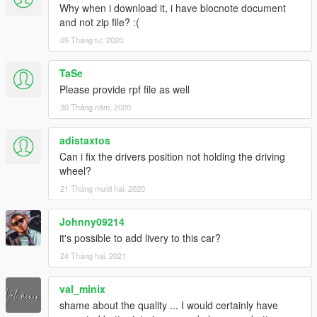
Why when i download it, i have blocnote document
and not zip file? :(
05 Tháng tư, 2020
TaSe
Please provide rpf file as well
30 Tháng năm, 2020
adistaxtos
Can i fix the drivers position not holding the driving
wheel?
21 Tháng mười hai, 2020
Johnny09214
it's possible to add livery to this car?
24 Tháng hai, 2021
val_minix
shame about the quality ... I would certainly have