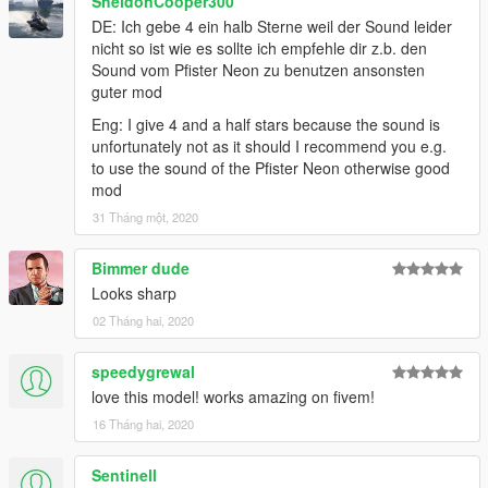
SheldonCooper300
DE: Ich gebe 4 ein halb Sterne weil der Sound leider
nicht so ist wie es sollte ich empfehle dir z.b. den
Sound vom Pfister Neon zu benutzen ansonsten
guter mod
Eng: I give 4 and a half stars because the sound is
unfortunately not as it should I recommend you e.g.
to use the sound of the Pfister Neon otherwise good
mod
31 Tháng một, 2020
Bimmer dude
Looks sharp
02 Tháng hai, 2020
speedygrewal
love this model! works amazing on fivem!
16 Tháng hai, 2020
Sentinell