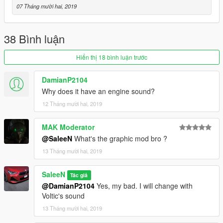
07 Tháng mười hai, 2019
38 Bình luận
Hiển thị 18 bình luận trước
DamianP2104
Why does it have an engine sound?
12 Tháng mười hai, 2019
MAK Moderator
@SaleeN
What's the graphic mod bro ?
13 Tháng mười hai, 2019
SaleeN
Tác giả
@DamianP2104
Yes, my bad. I will change with
Voltic's sound
13 Tháng mười hai, 2019