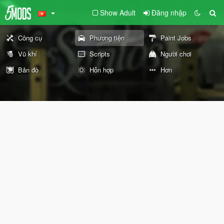
Show Adult
Đăng nhập
Công cụ
Phương tiện
Paint Jobs
Vũ khí
Scripts
Người chơi
Bản đồ
Hỗn hợp
Hơn