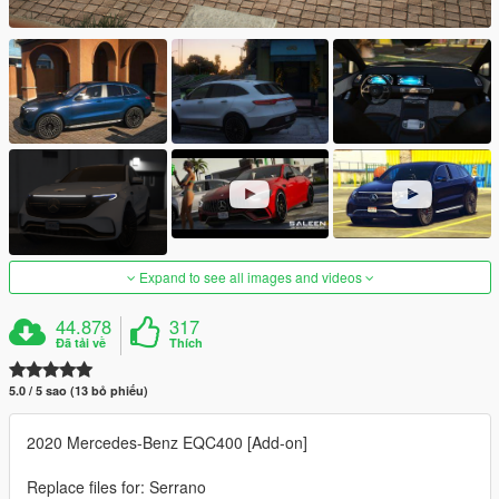
Expand to see all images and videos
44.878
317
Đã tải về
Thích
5.0 / 5 sao (13 bỏ phiếu)
2020 Mercedes-Benz EQC400 [Add-on]
Replace files for: Serrano