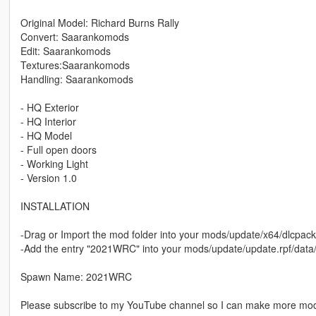
Original Model: Richard Burns Rally
Convert: Saarankomods
Edit: Saarankomods
Textures:Saarankomods
Handling: Saarankomods
- HQ Exterior
- HQ Interior
- HQ Model
- Full open doors
- Working Light
- Version 1.0
INSTALLATION
-Drag or Import the mod folder into your mods/update/x64/dlcpack
-Add the entry "2021WRC" into your mods/update/update.rpf/data/d
Spawn Name: 2021WRC
Please subscribe to my YouTube channel so I can make more mods