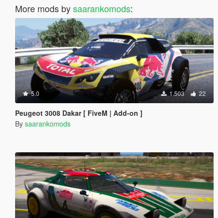
More mods by
saarankomods
:
5.0
1.503
22
Peugeot 3008 Dakar [ FiveM | Add-on ]
By
saarankomods