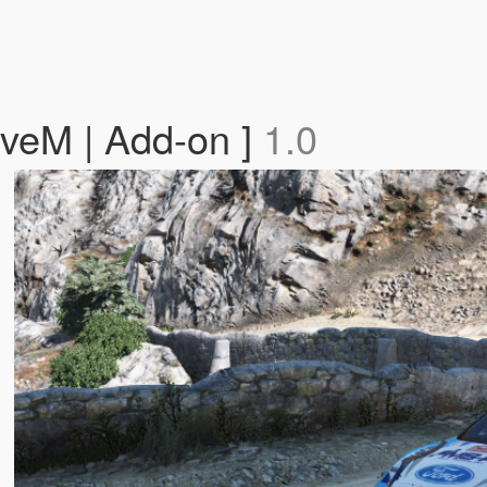
iveM | Add-on ]
1.0