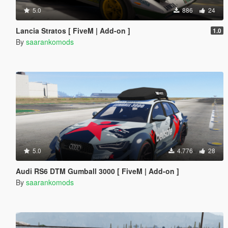
5.0
886
24
Lancia Stratos [ FiveM | Add-on ]
1.0
By
saarankomods
5.0
4.776
28
Audi RS6 DTM Gumball 3000 [ FiveM | Add-on ]
By
saarankomods