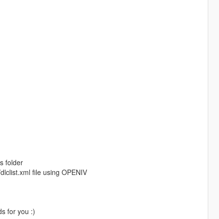
s folder
lclist.xml file using OPENIV
 for you :)