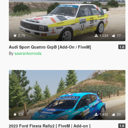
2.75
1.034
17
Audi Sport Quattro GrpB [Add-On / FiveM]
1.0
By
saarankomods
5.0
1.402
20
2023 Ford Fiesta Rally2 [ FiveM | Add-on ]
1.0