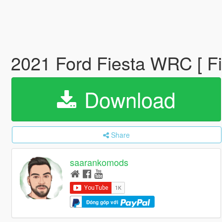
2021 Ford Fiesta WRC [ F
Download
Share
saarankomods
Đóng góp với