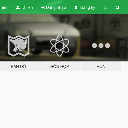
tent
Tải lên
Đăng nhập
Đăng ký
BẢN ĐỒ
HỖN HỢP
HƠN