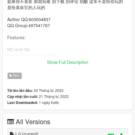
如果你不喜欢 那就别看 别下载 别评论 别酸 这车不是给你玩的
是给喜欢它的人玩的
Author QQ:603004837
QQ Group:497541767
Features:
NO arch file
Digital Dash x Digital HUD
High Poly Exterior / LOW POLY interior
Show Full Description
US plate
Etc.
SUV
KNOWN BUG: NO ENGINE AND TRUNK
20 Tháng tư, 2022
Tải lên lần đầu:
21 Tháng tư, 2022
Cập nhật lần cuối:
Installation instructions：
1 ngày trước
Last Downloaded:
1 use openiv
1. Export
All Versions
X:\Grand Theft Auto V\update\update. rpf\common\data\dlclist.
xml
1.0
(current)