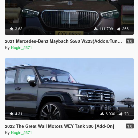
3.68
111.709
366
2021 Mercedes-Benz Maybach S580 W223(Addon/Tuning)
1.0
By
Begin_2371
4.31
6.930
73
2022 The Great Wall Motors WEY Tank 300 [Add-On]
1.0
By
Begin_2371