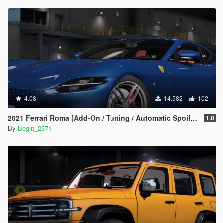
4.08
14.582
102
2021 Ferrari Roma [Add-On / Tuning / Automatic Spoiler]
1.0
By
Begin_2371