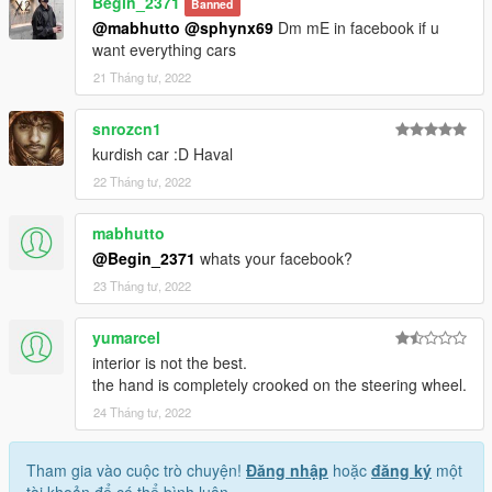
Begin_2371
Banned
data \ extratitleupdatedata. Meta)
@mabhutto
@sphynx69
Dm mE in facebook if u
want everything cars
2. Open it with notepad and add a line
21 Tháng tư, 2022
dlc_ bigdog:/
snrozcn1
update:/dlc_ patch/bigdog/
kurdish car :D Haval
22 Tháng tư, 2022
Save and replace extertitleupdatedata meta and enjoy.
mabhutto
@Begin_2371
whats your facebook?
23 Tháng tư, 2022
yumarcel
interior is not the best.
the hand is completely crooked on the steering wheel.
24 Tháng tư, 2022
Tham gia vào cuộc trò chuyện!
Đăng nhập
hoặc
đăng ký
một