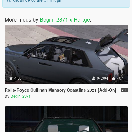
tài khoản để có thể bình luận.
More mods by
Begin_2371 x Hartge
:
4.56
94.304
407
Rolls-Royce Cullinan Mansory Coastline 2021 [Add-On]
2.0
By
Begin_2371