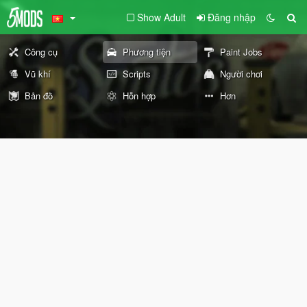
Show Adult
Đăng nhập
Công cụ
Phương tiện
Paint Jobs
Vũ khí
Scripts
Người chơi
Bản đồ
Hỗn hợp
Hơn