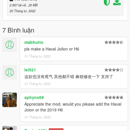
2.997 tải về
, 20 MB
(if you use the mod folder function of openiv, the location is X: \
20 Tháng tư, 2022
Grand Theft Auto V \ MODS \ update \ update. RPF \ common \
data \ dlclist. XML)
7 Bình luận
2. Open it with notepad and add a line
mabhutto
dlcpacks:\bigdog\
pls make a Haval Jolion or H6
21 Tháng tư, 2022
Save and replace dlclist xml
--------------------------------------------------------------------
lei521
这款也没有尾气 其他都不错 麻烦修改一下 支持了
3) Using openiv
21 Tháng tư, 2022
1. Export
sphynx69
X:\Grand Theft Auto V\update\update.
Appreciate the mod, would you please add the Haval
rpf\common\data\extratitleupdatedata. meta
Joion or the 2019 H6
21 Tháng tư, 2022
(if you use the mod folder function of openiv, the location is X: \
Grand Theft Auto V \ MODS \ update \ update. RPF \ common \