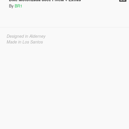
By
BR1
Designed in Alderney
Made in Los Santos