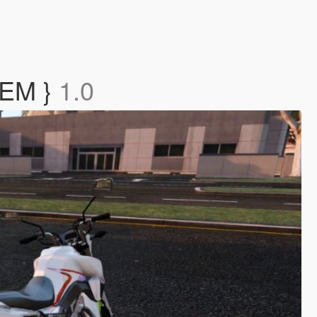
iVEM }
1.0