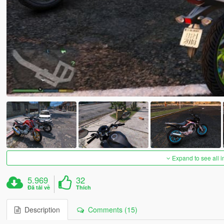
Expand to see all 
5.969
32
Đã tải về
Thích
Description
Comments (15)