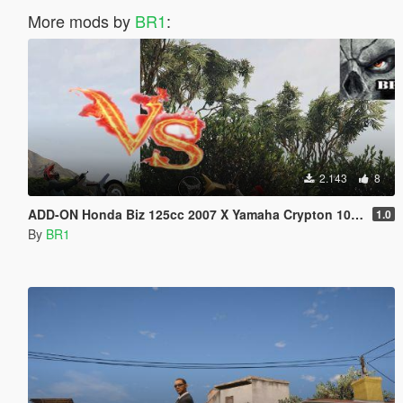
More mods by
BR1
:
2.143
8
ADD-ON Honda Biz 125cc 2007 X Yamaha Crypton 100cc
1.0
By
BR1