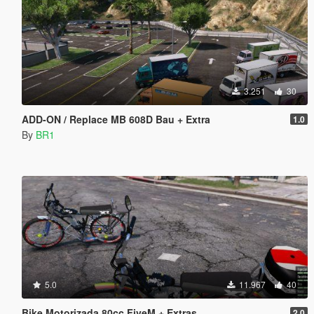
3.251
30
ADD-ON / Replace MB 608D Bau + Extra
1.0
By
BR1
5.0
11.967
40
Bike Motorizada 80cc FiveM + Extras
2.0