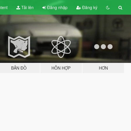
tent
Tải lên
Đăng nhập
Đăng ký
BẢN ĐỒ
HỖN HỢP
HƠN