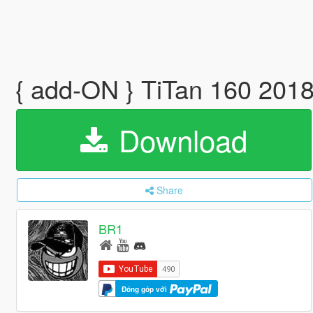
{ add-ON } TiTan 160 2018 
Download
Share
BR1
Đóng góp với