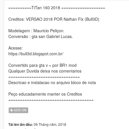
==========TiTan 160 2018 ===================
Creditos: VERSAO 2018 POR Nathan Flx (Bull3D)
Modelagem : Mauricio Peliçon.
Conversão : gta san Gabriel Lucas.
Acesse:
https://bull3d.blogspot.com.br/
Convertido para gta v = por BR1 mod
Qualquer Duvida deixa nos comentarios
===============================
Descricao e instalacao no arquivo bloco de nota
Peço educadamente manter os Creditos
=====================================
ADD-ON
09 Tháng năm, 2018
Tải lên lần đầu: