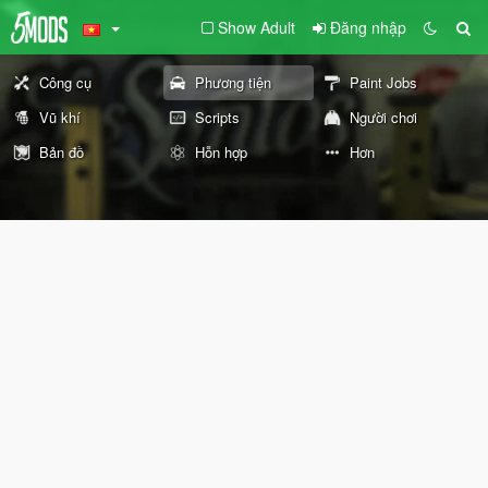
Show Adult
Đăng nhập
Công cụ
Phương tiện
Paint Jobs
Vũ khí
Scripts
Người chơi
Bản đồ
Hỗn hợp
Hơn