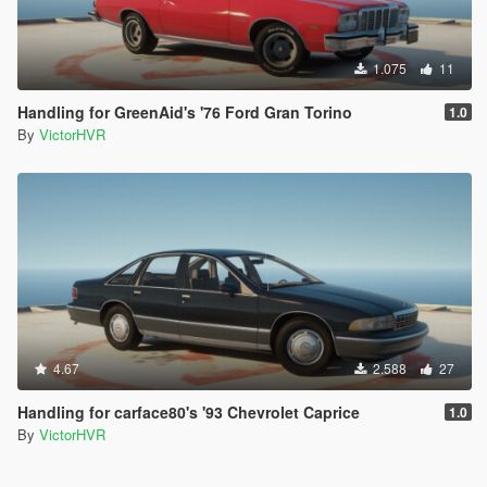
1.075
11
Handling for GreenAid's '76 Ford Gran Torino
1.0
By
VictorHVR
4.67
2.588
27
Handling for carface80's '93 Chevrolet Caprice
1.0
By
VictorHVR