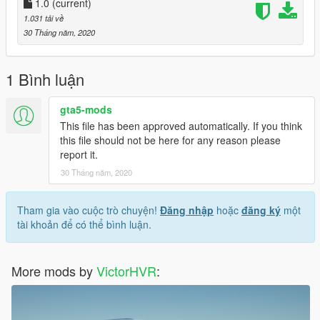
1.0
(current)
1.031 tải về
30 Tháng năm, 2020
1 Bình luận
gta5-mods
This file has been approved automatically. If you think
this file should not be here for any reason please
report it.
30 Tháng năm, 2020
Tham gia vào cuộc trò chuyện!
Đăng nhập
hoặc
đăng ký
một
tài khoản để có thể bình luận.
More mods by
VictorHVR
: