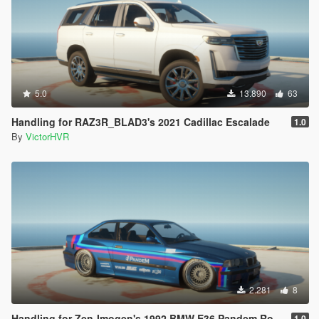
5.0
13.890
63
Handling for RAZ3R_BLAD3's 2021 Cadillac Escalade
1.0
By
VictorHVR
2.281
8
Handling for Zen-Imogen's 1992 BMW E36 Pandem Rocket Bunny
1.0