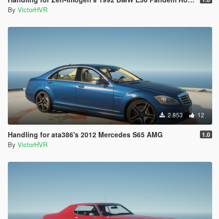
By
VictorHVR
2.853
12
Handling for ata386's 2012 Mercedes S65 AMG
1.0
By
VictorHVR