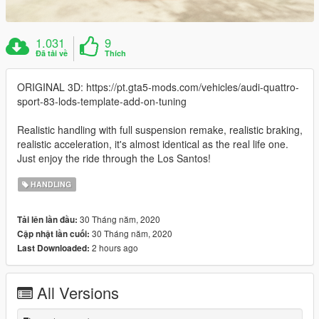
1.031
9
Đã tải về
Thích
ORIGINAL 3D: https://pt.gta5-mods.com/vehicles/audi-quattro-
sport-83-lods-template-add-on-tuning
Realistic handling with full suspension remake, realistic braking,
realistic acceleration, it's almost identical as the real life one.
Just enjoy the ride through the Los Santos!
HANDLING
30 Tháng năm, 2020
Tải lên lần đầu:
30 Tháng năm, 2020
Cập nhật lần cuối:
2 hours ago
Last Downloaded:
All Versions