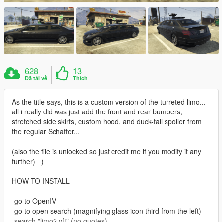
628
13
Đã tải về
Thích
As the title says, this is a custom version of the turreted limo...
all i really did was just add the front and rear bumpers,
stretched side skirts, custom hood, and duck-tail spoiler from
the regular Schafter...
(also the file is unlocked so just credit me if you modify it any
further) =)
HOW TO INSTALL-
-go to OpenIV
-go to open search (magnifying glass icon third from the left)
-search "limo2.yft" (no quotes)