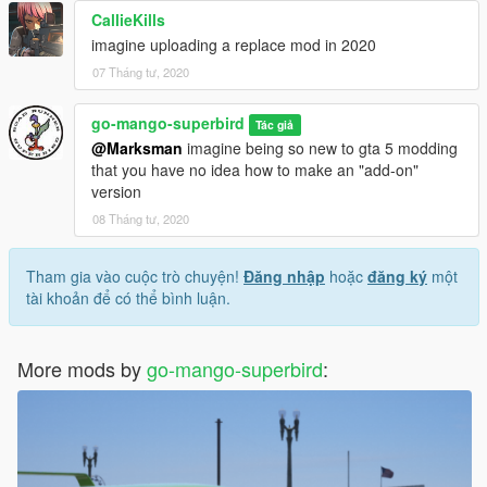
CallieKills
imagine uploading a replace mod in 2020
07 Tháng tư, 2020
go-mango-superbird
Tác giả
@Marksman
imagine being so new to gta 5 modding
that you have no idea how to make an "add-on"
version
08 Tháng tư, 2020
Tham gia vào cuộc trò chuyện!
Đăng nhập
hoặc
đăng ký
một
tài khoản để có thể bình luận.
More mods by
go-mango-superbird
: