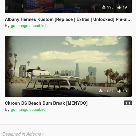
995
19
Albany Hermes Kustom [Replace | Extras | Unlocked] Pre-alpha
By
go-mango-superbird
1.037
13
Citroen DS Beach Bum Break [MENYOO]
1.1
By
go-mango-superbird
Designed in Alderney