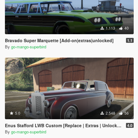
1.113
40
Bravado Super Marquette [Add-on|extras|unlocked]
1.1
By
go-mango-superbird
5.0
2.548
56
Enus Stafford LWB Custom [Replace | Extras | Unlocked]
4.0
By
go-mango-superbird