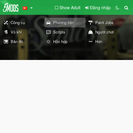
Show Adult
Đăng nhập
Công cụ
Phương tiện
Paint Jobs
Vũ khí
Scripts
Người chơi
Bản đồ
Hỗn hợp
Hơn