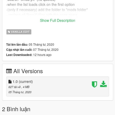
-when the list loads click on the first option
-(only if necessary) add the folder to "mods folder"
- replace all "limo2" files with the ones given
-start GTA5 and raise hell with more style than you had
Show Full Description
before!!!
VANILLA EDIT
05 Tháng tư, 2020
Tải lên lần đầu:
07 Tháng tư, 2020
Cập nhật lần cuối:
12 hours ago
Last Downloaded:
All Versions
1.0
(current)
627 tải về
, 4 MB
05 Tháng tư, 2020
2 Bình luận