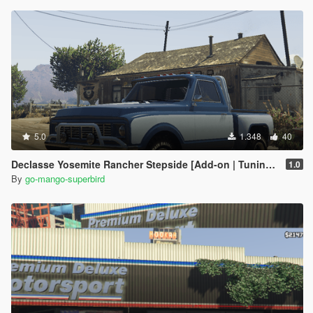
5.0
1.348
40
Declasse Yosemite Rancher Stepside [Add-on | Tuning | Extras | Unlocked]
1.0
By
go-mango-superbird