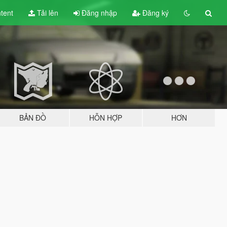
tent
Tải lên
Đăng nhập
Đăng ký
BẢN ĐỒ
HỖN HỢP
HƠN