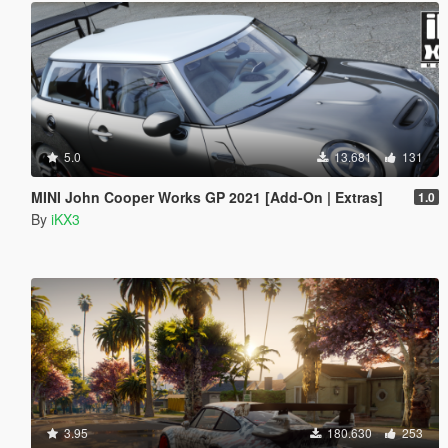
5.0
13.681
131
MINI John Cooper Works GP 2021 [Add-On | Extras]
1.0
By
iKX3
3.95
180.630
253