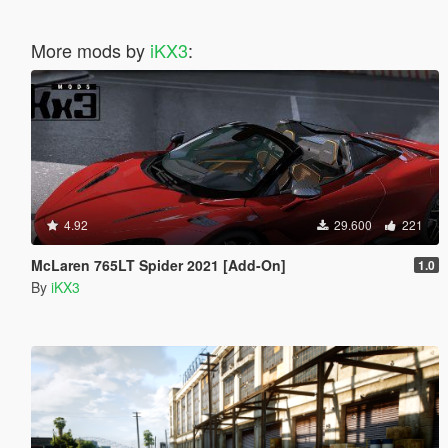
More mods by
iKX3
:
4.92
29.600
221
McLaren 765LT Spider 2021 [Add-On]
1.0
By
iKX3