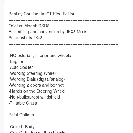
==============================================
Bentley Continental GT First Edition
==============================================
Original Model: CSR2
Full editing and conversion by: iKX3 Mods
Screenshots: iKx3
==============================================
-HQ exterior , interior and wheels
-Engine
-Auto Spoiler
-Working Steering Wheel
-Working Dials (digital/analog)
-Working 2 doors and bonnet
-Hands on the Steering Wheel
-Non-bulletproof windshield
-Tintable Glass
Paint Options
-Color1: Body
-Color2: badge on the chassis