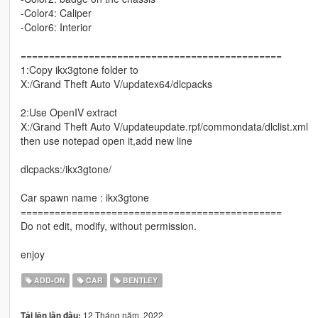
-Color4: Caliper
-Color6: Interior
==============================================
1:Copy ikx3gtone folder to
X:/Grand Theft Auto V/updatex64/dlcpacks
2:Use OpenIV extract
X:/Grand Theft Auto V/updateupdate.rpf/commondata/dlclist.xml
then use notepad open it,add new line
dlcpacks:/ikx3gtone/
Car spawn name : ikx3gtone
==============================================
Do not edit, modify, without permission.
enjoy
ADD-ON
CAR
BENTLEY
12 Tháng năm, 2022
Tải lên lần đầu: