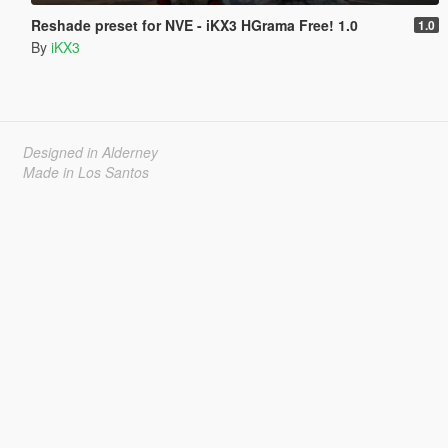
Reshade preset for NVE - iKX3 HGrama Free! 1.0
1.0
By
iKX3
Designed in Alderney
Made in Los Santos