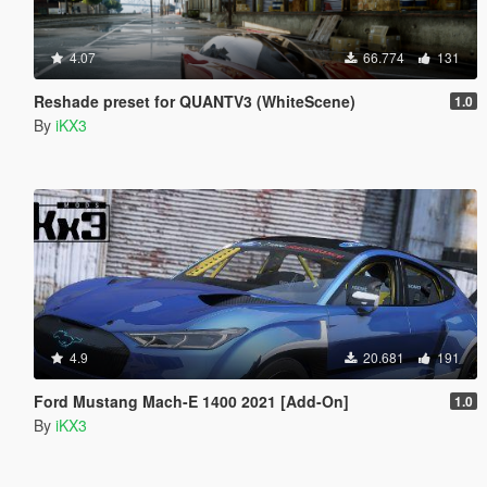
4.07
66.774
131
Reshade preset for QUANTV3 (WhiteScene)
1.0
By
iKX3
4.9
20.681
191
Ford Mustang Mach-E 1400 2021 [Add-On]
1.0
By
iKX3