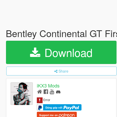
Bentley Continental GT Fir
Download
Share
iKX3 Mods
Đóng góp với
Support me on