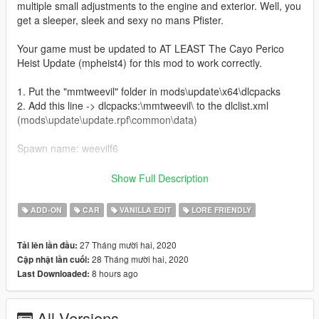
multiple small adjustments to the engine and exterior. Well, you
get a sleeper, sleek and sexy no mans Pfister.
Your game must be updated to AT LEAST The Cayo Perico
Heist Update (mpheist4) for this mod to work correctly.
1. Put the "mmtweevil" folder in mods\update\x64\dlcpacks
2. Add this line -> dlcpacks:\mmtweevil\ to the dlclist.xml
(mods\update\update.rpf\common\data)
Spawn name: weevilf6
Features:
Show Full Description
Flat 6 Engine
New Handling
ADD-ON
CAR
VANILLA EDIT
LORE FRIENDLY
Removed Indicators
Dechrome
27 Tháng mười hai, 2020
Tải lên lần đầu:
Air Ride
28 Tháng mười hai, 2020
Cập nhật lần cuối:
Liveries
8 hours ago
Last Downloaded:
Credits:
All Versions