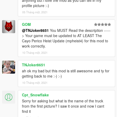
anything but i love the mod as you can tell in my
profile picture :-)
05 Tháng một, 2021
GOM
@TNJoker8651
You MUST Read the description -----
> Your game must be updated to AT LEAST The
Cayo Perico Heist Update (mpheist4) for this mod to
work correctly.
10 Tháng một, 2021
TNJoker8651
ah ok my bad but this mod is still awesome and ty for
getting back to me :-) :-)
10 Tháng một, 2021
Cpt_Snowflake
Sorry for asking but what is the name of the truck
from the first picture? I saw it once and now I cant
find it