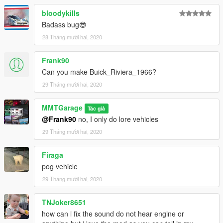
bloodykills
Badass bug😎
28 Tháng mười hai, 2020
Frank90
Can you make Buick_Riviera_1966?
29 Tháng mười hai, 2020
MMTGarage
Tác giả
@Frank90
no, I only do lore vehicles
29 Tháng mười hai, 2020
Firaga
pog vehicle
29 Tháng mười hai, 2020
TNJoker8651
how can i fix the sound do not hear engine or