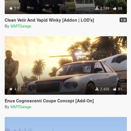
5.0
2.149
69
Clean Vetir And Vapid Winky [Addon | LOD's]
1.0
By
MMTGarage
4.92
2.405
81
Enus Cognoscenti Coupe Concept [Add-On]
By
MMTGarage