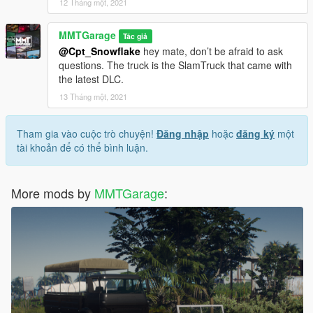
12 Tháng một, 2021
MMTGarage
Tác giả
@Cpt_Snowflake
hey mate, don’t be afraid to ask
questions. The truck is the SlamTruck that came with
the latest DLC.
13 Tháng một, 2021
Tham gia vào cuộc trò chuyện!
Đăng nhập
hoặc
đăng ký
một
tài khoản để có thể bình luận.
More mods by
MMTGarage
: