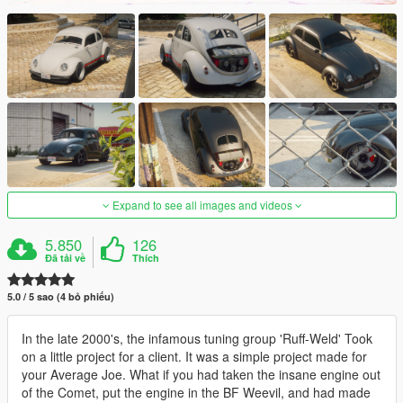
Expand to see all images and videos
5.850
126
Đã tải về
Thích
5.0 / 5 sao (4 bỏ phiếu)
In the late 2000's, the infamous tuning group 'Ruff-Weld' Took
on a little project for a client. It was a simple project made for
your Average Joe. What if you had taken the insane engine out
of the Comet, put the engine in the BF Weevil, and had made