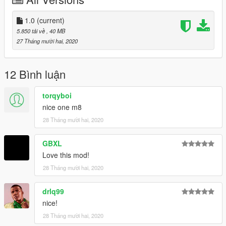
MMT Garage - Idea, Handling, Liveries, Swapping
GOM - Massive Help, Add-On,
The Nation and Vanillaworks - Giving Tips - Help - Ideas
1.0
(current)
GogoDG - Liveries
5.850 tải về
, 40 MB
Testarossa - Liveries
27 Tháng mười hai, 2020
12 Bình luận
torqyboi
nice one m8
28 Tháng mười hai, 2020
GBXL
Love this mod!
28 Tháng mười hai, 2020
drlq99
nice!
28 Tháng mười hai, 2020