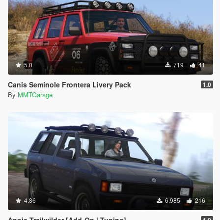
5.0
719
41
Canis Seminole Frontera Livery Pack
1.0
By
MMTGarage
4.86
6.985
216