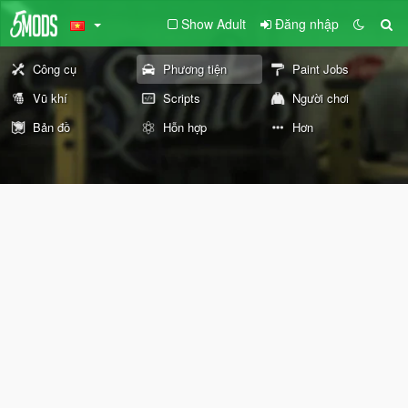
Show Adult
Đăng nhập
Công cụ
Phương tiện
Paint Jobs
Vũ khí
Scripts
Người chơi
Bản đồ
Hỗn hợp
Hơn