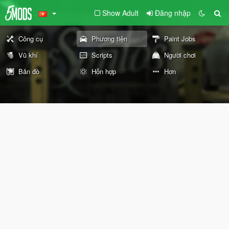
Show Adult
Đăng nhập
Công cụ
Phương tiện
Paint Jobs
Vũ khí
Scripts
Người chơi
Bản đồ
Hỗn hợp
Hơn