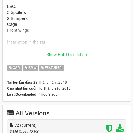
LSC:
5 Spoilers
2 Bumpers
Cage
Front wings
Installation in the rar
Update 2.0:
Show Full Description
Stand alone addon
CAR
BMW
FEATURED
Credits:
Model from Forza
28 Tháng năm, 2016
Tải lên lần đầu:
Engine from NFS Shift 2
16 Tháng sáu, 2018
Cập nhật lần cuối:
7 hours ago
Last Downloaded:
All Versions
v2
(current)
3.656 tải về
, 10 MB