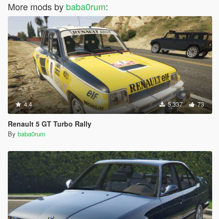
More mods by
baba0rum
:
4.4
5.337
73
Renault 5 GT Turbo Rally
By
baba0rum