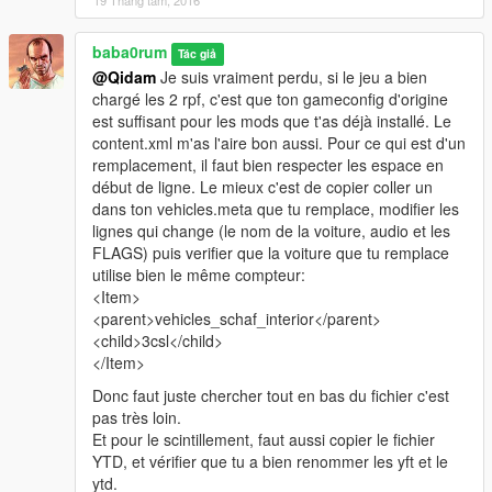
19 Tháng tám, 2016
baba0rum
Tác giả
@Qidam
Je suis vraiment perdu, si le jeu a bien
chargé les 2 rpf, c'est que ton gameconfig d'origine
est suffisant pour les mods que t'as déjà installé. Le
content.xml m'as l'aire bon aussi. Pour ce qui est d'un
remplacement, il faut bien respecter les espace en
début de ligne. Le mieux c'est de copier coller un
dans ton vehicles.meta que tu remplace, modifier les
lignes qui change (le nom de la voiture, audio et les
FLAGS) puis verifier que la voiture que tu remplace
utilise bien le même compteur:
<Item>
<parent>vehicles_schaf_interior</parent>
<child>3csl</child>
</Item>
Donc faut juste chercher tout en bas du fichier c'est
pas très loin.
Et pour le scintillement, faut aussi copier le fichier
YTD, et vérifier que tu a bien renommer les yft et le
ytd.