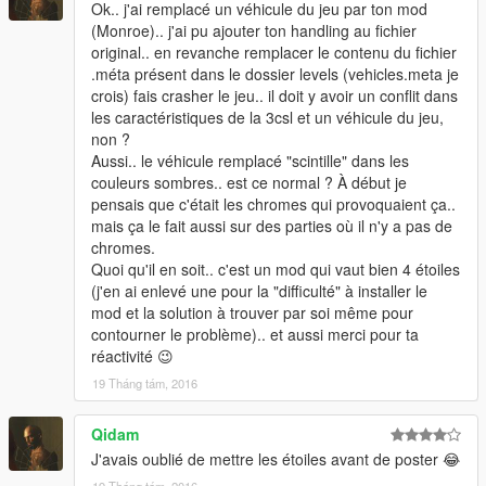
Ok.. j'ai remplacé un véhicule du jeu par ton mod
(Monroe).. j'ai pu ajouter ton handling au fichier
original.. en revanche remplacer le contenu du fichier
.méta présent dans le dossier levels (vehicles.meta je
crois) fais crasher le jeu.. il doit y avoir un conflit dans
les caractéristiques de la 3csl et un véhicule du jeu,
non ?
Aussi.. le véhicule remplacé "scintille" dans les
couleurs sombres.. est ce normal ? À début je
pensais que c'était les chromes qui provoquaient ça..
mais ça le fait aussi sur des parties où il n'y a pas de
chromes.
Quoi qu'il en soit.. c'est un mod qui vaut bien 4 étoiles
(j'en ai enlevé une pour la "difficulté" à installer le
mod et la solution à trouver par soi même pour
contourner le problème).. et aussi merci pour ta
réactivité 😉
19 Tháng tám, 2016
Qidam
J'avais oublié de mettre les étoiles avant de poster 😂