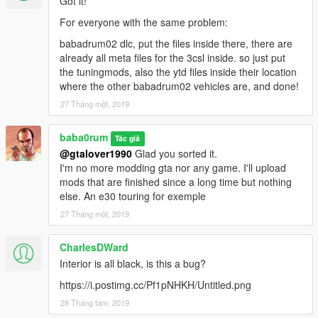
Got it!
For everyone with the same problem:
babadrum02 dlc, put the files inside there, there are
already all meta files for the 3csl inside. so just put
the tuningmods, also the ytd files inside their location
where the other babadrum02 vehicles are, and done!
27 Tháng một, 2019
baba0rum
Tác giả
@gtalover1990
Glad you sorted it.
I'm no more modding gta nor any game. I'll upload
mods that are finished since a long time but nothing
else. An e30 touring for exemple
27 Tháng một, 2019
CharlesDWard
Interior is all black, is this a bug?
https://i.postimg.cc/Pf1pNHKH/Untitled.png
28 Tháng tám, 2019