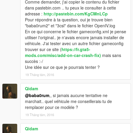
Comme demander, j'ai copier le contenu du fichier
dans pastebin.com .. tu peux le consulter à cette
adresse :
http://pastebin.com/KgCMnLCp
Pour répondre à ta question, oui je trouve bien
"baba0rum2" et "3csl" dans le fichier OpenIV.log
En ce qui concerne le fichier gameconfig.xml je pense
utiliser l'original.. je n'avais encore jamais installer de
véhicule. J'ai tester avec un autre fichier gameconfig
trouver sur ce site (
https://fr.gta5-
mods.com/misc/add-on-car-crash-fix)
mais sans
succès :-/
Une idée sur ce que je pourrais tenter ?
19 Tháng tám, 2016
Qidam
@baba0rum
,, si jamais aucune tentative ne
marchait.. quel véhicule me conseillerais-tu de
remplacer pour ce modèle ?
19 Tháng tám, 2016
Qidam