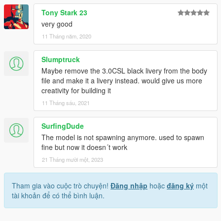
Tony Stark 23
very good
11 Tháng năm, 2020
Slumptruck
Maybe remove the 3.0CSL black livery from the body
file and make it a livery instead. would give us more
creativity for building it
11 Tháng sáu, 2021
SurfingDude
The model is not spawning anymore. used to spawn
fine but now it doesn´t work
21 Tháng mười một, 2023
Tham gia vào cuộc trò chuyện!
Đăng nhập
hoặc
đăng ký
một
tài khoản để có thể bình luận.