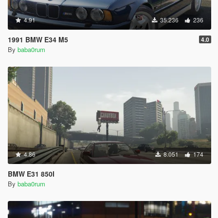
4.91
35.236
236
1991 BMW E34 M5
4.0
By
baba0rum
4.86
8.051
174
BMW E31 850I
By
baba0rum