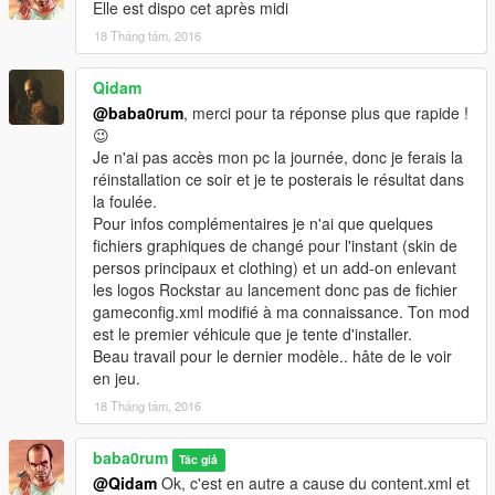
Elle est dispo cet après midi
18 Tháng tám, 2016
Qidam
@baba0rum
, merci pour ta réponse plus que rapide !
😉
Je n'ai pas accès mon pc la journée, donc je ferais la
réinstallation ce soir et je te posterais le résultat dans
la foulée.
Pour infos complémentaires je n'ai que quelques
fichiers graphiques de changé pour l'instant (skin de
persos principaux et clothing) et un add-on enlevant
les logos Rockstar au lancement donc pas de fichier
gameconfig.xml modifié à ma connaissance. Ton mod
est le premier véhicule que je tente d'installer.
Beau travail pour le dernier modèle.. hâte de le voir
en jeu.
18 Tháng tám, 2016
baba0rum
Tác giả
@Qidam
Ok, c'est en autre a cause du content.xml et