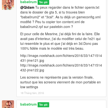
baba0rum
Tác giả
@Qidam
Tu peux regarder dans le fichier openiv.txt
dans le dossier de gta 5, si tu trouves bien
"baba0rum2" et "3csl". As tu déjà un gameconfig.xml
modifié ? Peu tu copier ton content.xml de
baba0rum2.rpf sur pastebin.com ?
Et pour celle de Mesrine, j'ai déjà fini de la faire. Elle
avait pas d'interieur, j'ai du modifier celui de l'e21 qui
lui resemble le plus et que j'ai déjà en 3d.Donc pas
100% fidèle mais le modèle est très beau.
http://image.noelshack.com/fichiers/2016/33/1471514
431-jme121.jpg
http://image.noelshack.com/fichiers/2016/33/1471514
432-jme122.jpg
Les screens ne représente pas la version finale,
surtout que les screens viennent de mon portable en
low settings
18 Tháng tám, 2016
baba0rum
Tác giả