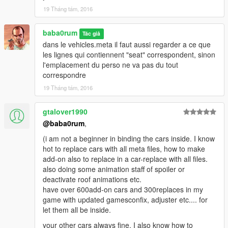
19 Tháng tám, 2016
baba0rum
Tác giả
dans le vehicles.meta il faut aussi regarder a ce que
les lignes qui contiennent "seat" correspondent, sinon
l'emplacement du perso ne va pas du tout
correspondre
19 Tháng tám, 2016
gtalover1990
@baba0rum
,
(i am not a beginner in binding the cars inside. I know
hot to replace cars with all meta files, how to make
add-on also to replace in a car-replace with all files.
also doing some animation staff of spoiler or
deactivate roof animations etc.
have over 600add-on cars and 300replaces in my
game with updated gamesconfix, adjuster etc.... for
let them all be inside.
your other cars always fine. I also know how to