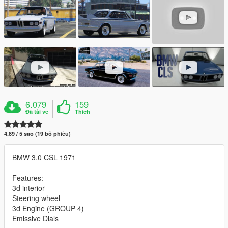
6.079
159
Đã tải về
Thích
4.89 / 5 sao (19 bỏ phiếu)
BMW 3.0 CSL 1971
Features:
3d interior
Steering wheel
3d Engine (GROUP 4)
Emissive Dials