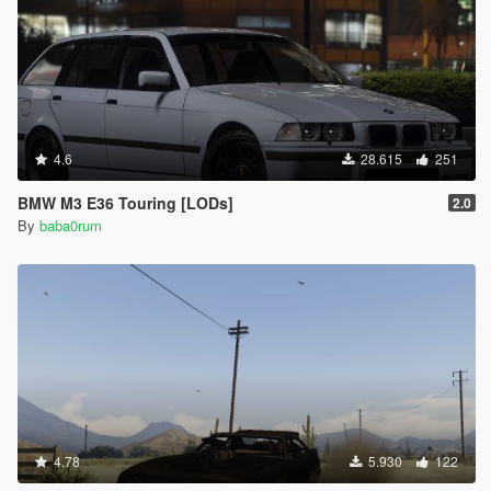
4.6
28.615
251
BMW M3 E36 Touring [LODs]
2.0
By
baba0rum
4.78
5.930
122