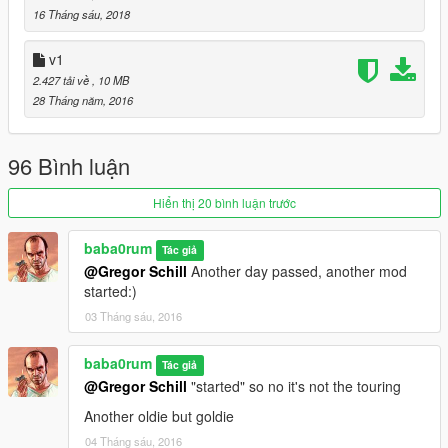
16 Tháng sáu, 2018
v1
2.427 tải về
, 10 MB
28 Tháng năm, 2016
96 Bình luận
Hiển thị 20 bình luận trước
baba0rum
Tác giả
@Gregor Schill
Another day passed, another mod
started:)
03 Tháng sáu, 2016
baba0rum
Tác giả
@Gregor Schill
"started" so no it's not the touring
Another oldie but goldie
04 Tháng sáu, 2016