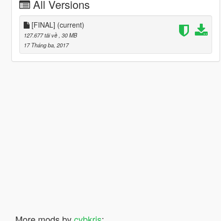
All Versions
[FINAL]
(current)
127.677 tải về
, 30 MB
17 Tháng ba, 2017
More mods by
cybkris
: