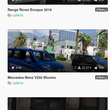
Range Rover Evoque 2016
[FINAL]
By
cybkris
4.95
22.214
156
Mercedes-Benz V250 Bluetec
[FINAL]
By
cybkris