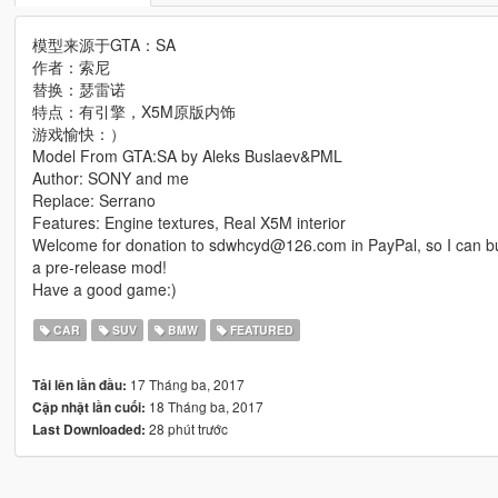
模型来源于GTA：SA
作者：索尼
替换：瑟雷诺
特点：有引擎，X5M原版内饰
游戏愉快：）
Model From GTA:SA by Aleks Buslaev&PML
Author: SONY and me
Replace: Serrano
Features: Engine textures, Real X5M interior
Welcome for donation to sdwhcyd@126.com in PayPal, so I can bu
a pre-release mod!
Have a good game:)
CAR
SUV
BMW
FEATURED
17 Tháng ba, 2017
Tải lên lần đầu:
18 Tháng ba, 2017
Cập nhật lần cuối:
28 phút trước
Last Downloaded: