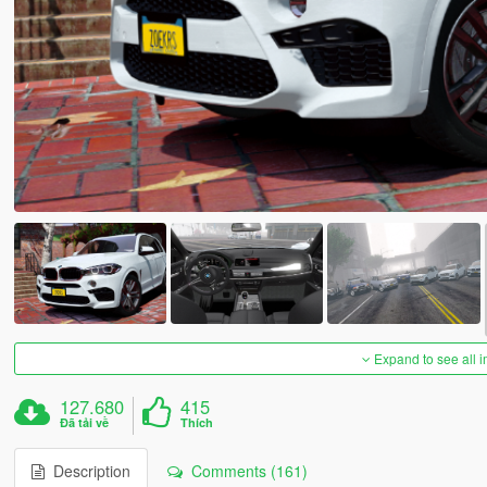
Expand to see all 
127.680
415
Đã tải về
Thích
Description
Comments (161)