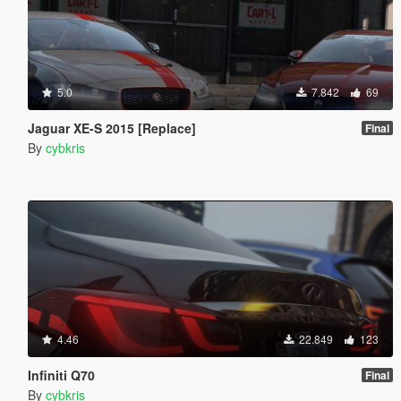
5.0
7.842
69
Jaguar XE-S 2015 [Replace]
Final
By
cybkris
4.46
22.849
123
Infiniti Q70
Final
By
cybkris