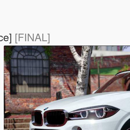
ce]
[FINAL]