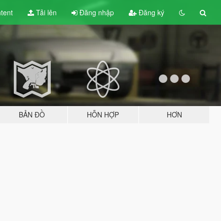
tent
Tải lên
Đăng nhập
Đăng ký
BẢN ĐỒ
HỖN HỢP
HƠN