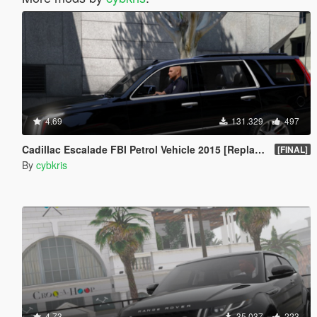
4.69
131.329
497
Cadillac Escalade FBI Petrol Vehicle 2015 [Replace]
[FINAL]
By
cybkris
4.73
35.037
223