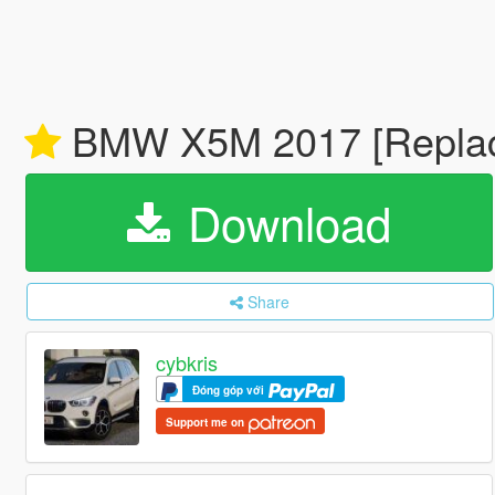
BMW X5M 2017 [Repla
Download
Share
cybkris
Đóng góp với
Support me on