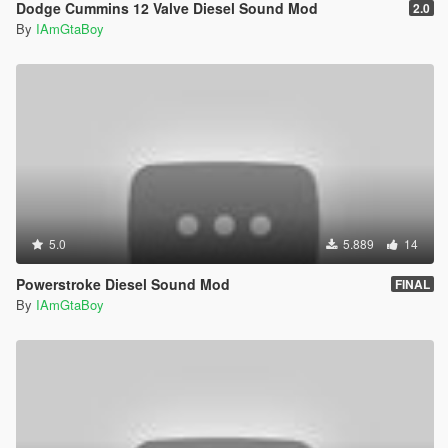
Dodge Cummins 12 Valve Diesel Sound Mod
2.0
By
IAmGtaBoy
5.0
5.889
14
Powerstroke Diesel Sound Mod
FINAL
By
IAmGtaBoy