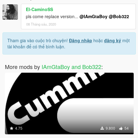
El-CaminoSS
pls come replace version...
@IAmGtaBoy
@Bob322
08 Tháng sáu, 2020
Tham gia vào cuộc trò chuyện!
Đăng nhập
hoặc
đăng ký
một
tài khoản để có thể bình luận.
More mods by
IAmGtaBoy and Bob322
:
4.75
9.800
54