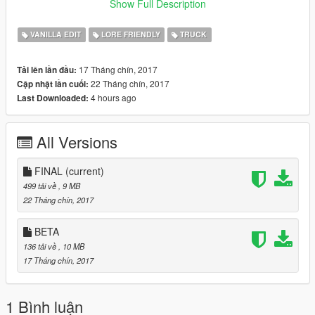
-Dually
Show Full Description
Spawn vehicles with: bobcatxld and bobcatxlc
VANILLA EDIT
LORE FRIENDLY
TRUCK
C stands for Crew Cab
17 Tháng chín, 2017
Tải lên lần đầu:
D stands for Dually Crew Cab
22 Tháng chín, 2017
Cập nhật lần cuối:
4 hours ago
Last Downloaded:
Final: Fixed Wheels not showing up.
All Versions
FINAL
(current)
499 tải về
, 9 MB
22 Tháng chín, 2017
BETA
136 tải về
, 10 MB
17 Tháng chín, 2017
1 Bình luận