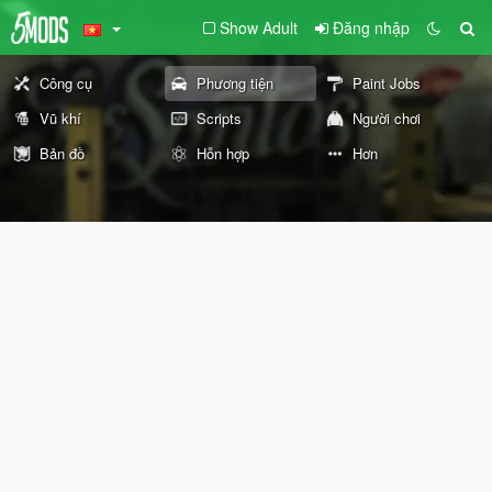
Show Adult
Đăng nhập
Công cụ
Phương tiện
Paint Jobs
Vũ khí
Scripts
Người chơi
Bản đồ
Hỗn hợp
Hơn