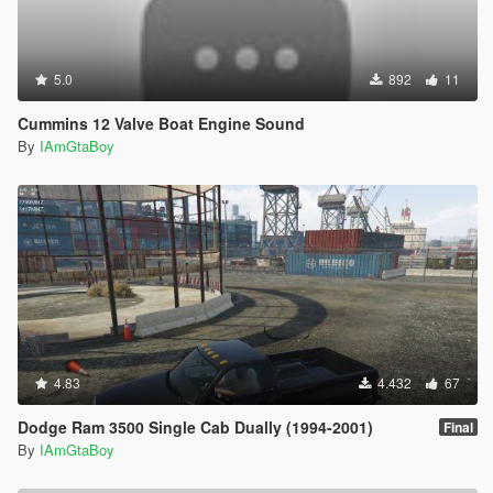
5.0
892
11
Cummins 12 Valve Boat Engine Sound
By
IAmGtaBoy
4.83
4.432
67
Dodge Ram 3500 Single Cab Dually (1994-2001)
Final
By
IAmGtaBoy