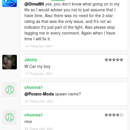
@DimaM5
yes, you don't know what going on in my
life so I would advise you not to just assume that I
have time, Also there was no need for the 2-star
rating as that was the only issue, and it's not an
indicator it's just part of the light. Also please stop
tagging me in every comment. Again when I have
time I will fix it.
14 Tháng tám, 2021
Jdotty
W Car my boy
17 Tháng tám, 2021
chuotxa1
@Potato-Mods
spawn name?
23 Tháng chín, 2021
chuotxa1
nice
23 Tháng chín, 2021