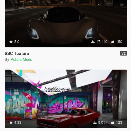
5.0
17.110
150
SSC Tuatara
V2
By
Potato-Mods
4.33
9.017
123