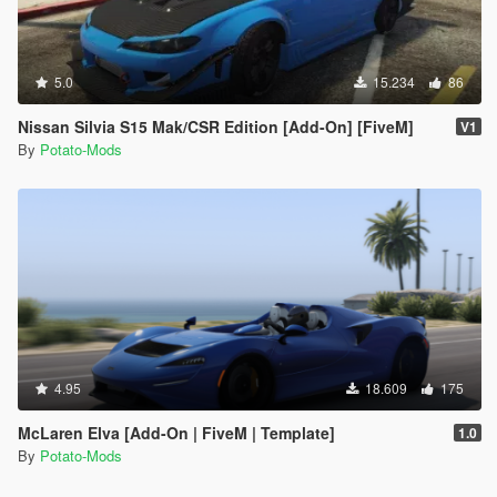
5.0
15.234
86
Nissan Silvia S15 Mak/CSR Edition [Add-On] [FiveM]
V1
By
Potato-Mods
4.95
18.609
175
McLaren Elva [Add-On | FiveM | Template]
1.0
By
Potato-Mods