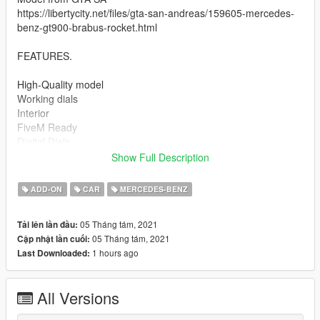
https://libertycity.net/files/gta-san-andreas/159605-mercedes-
benz-gt900-brabus-rocket.html
FEATURES.
High-Quality model
Working dials
Interior
FiveM Ready
Digital Dials
4 seater
Show Full Description
3 Extras
ADD-ON
CAR
MERCEDES-BENZ
Paint 1 body
Paint 2 calipers
05 Tháng tám, 2021
Tải lên lần đầu:
Paint 4 Rims
05 Tháng tám, 2021
Cập nhật lần cuối:
Paint 6 Interior A
1 hours ago
Last Downloaded:
Paint 7 Interior B
Add-on only
All Versions
Installation: