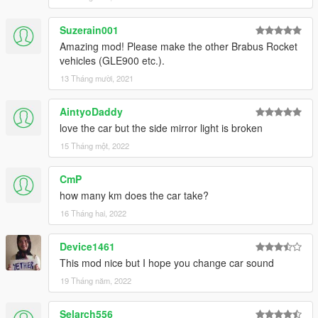
Suzerain001
Amazing mod! Please make the other Brabus Rocket
vehicles (GLE900 etc.).
13 Tháng mười, 2021
AintyoDaddy
love the car but the side mirror light is broken
15 Tháng một, 2022
CmP
how many km does the car take?
16 Tháng hai, 2022
Device1461
This mod nice but I hope you change car sound
19 Tháng năm, 2022
Selarch556