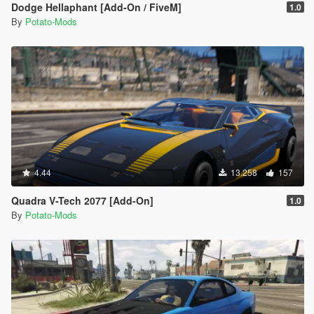
Dodge Hellaphant [Add-On / FiveM]
1.0
By
Potato-Mods
4.44
13.258
157
Quadra V-Tech 2077 [Add-On]
1.0
By
Potato-Mods