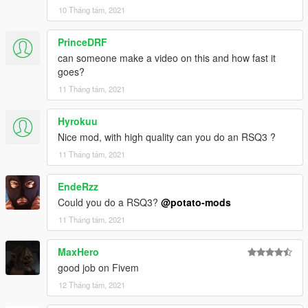
10 Tháng tám, 2021
PrinceDRF
can someone make a video on this and how fast it
goes?
11 Tháng tám, 2021
Hyrokuu
Nice mod, with high quality can you do an RSQ3 ?
11 Tháng tám, 2021
EndeRzz
Could you do a RSQ3?
@potato-mods
11 Tháng tám, 2021
MaxHero
good job on Fivem
12 Tháng tám, 2021