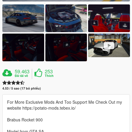
59.463
253
Đã tải về
Thích
4.53 / 5 sao (17 bỏ phiếu)
For More Exclusive Mods And Too Support Me Check Out my
website https://potato-mods.tebex.io/
Brabus Rocket 900
Model from GTA SA