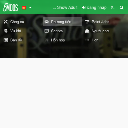
Show Adult
Đăng nhập
Công cụ
Phương tiện
Paint Jobs
Vũ khí
Scripts
Người chơi
Bản đồ
Hỗn hợp
Hơn