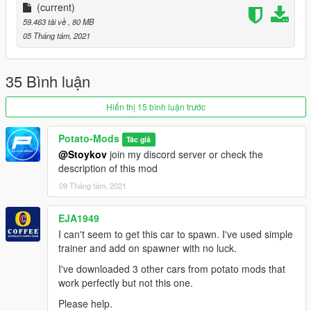
Addon : Drop rocket folder in mods\update\x64\dlcpacks
(current)
Edit dlclist.xml from update\update.rpf\common\data add this
59.463 tải về
, 80 MB
line
05 Tháng tám, 2021
dlcpacks:\rocket
35 Bình luận
Hiển thị 15 bình luận trước
Potato-Mods
Tác giả
@Stoykov
join my discord server or check the
description of this mod
09 Tháng tám, 2021
EJA1949
I can't seem to get this car to spawn. I've used simple
trainer and add on spawner with no luck.
I've downloaded 3 other cars from potato mods that
work perfectly but not this one.
Please help.