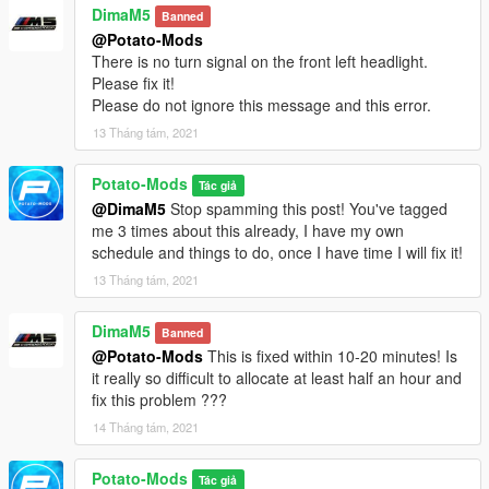
DimaM5
Banned
@Potato-Mods
There is no turn signal on the front left headlight.
Please fix it!
Please do not ignore this message and this error.
13 Tháng tám, 2021
Potato-Mods
Tác giả
@DimaM5
Stop spamming this post! You've tagged
me 3 times about this already, I have my own
schedule and things to do, once I have time I will fix it!
13 Tháng tám, 2021
DimaM5
Banned
@Potato-Mods
This is fixed within 10-20 minutes! Is
it really so difficult to allocate at least half an hour and
fix this problem ???
14 Tháng tám, 2021
Potato-Mods
Tác giả