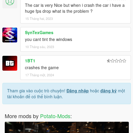
The car is very Nice but when i crash the car i have a
huge fps drop what is the problem ?
15 Tháng hai, 2023
SynTexGames
you cant tint the windows
10 Tháng sáu, 2023
1BT1
crashes the game
17 Tháng một, 2024
Tham gia vào cuộc trò chuyện!
Đăng nhập
hoặc
đăng ký
một
tài khoản để có thể bình luận.
More mods by
Potato-Mods
: