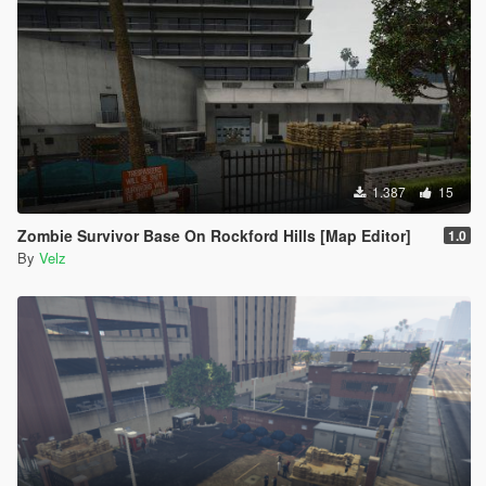
1.387
15
Zombie Survivor Base On Rockford Hills [Map Editor]
1.0
By
Velz