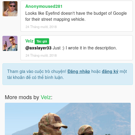
Anonymoused281
Looks like Eyefind doesn't have the budget of Google
for their street mapping vehicle.
24 Tháng mười, 2018
Velz
Tác giả
@axslayer33
Just :) I wrote it in the description.
24 Tháng mười, 2018
Tham gia vào cuộc trò chuyện!
Đăng nhập
hoặc
đăng ký
một
tài khoản để có thể bình luận.
More mods by
Velz
: