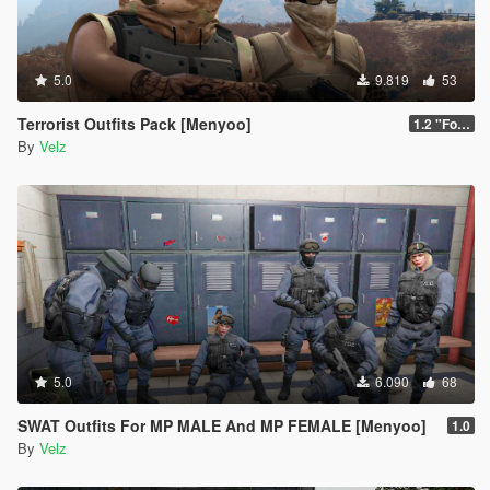
5.0
9.819
53
Terrorist Outfits Pack [Menyoo]
1.2 "Forest Edition"
By
Velz
5.0
6.090
68
SWAT Outfits For MP MALE And MP FEMALE [Menyoo]
1.0
By
Velz