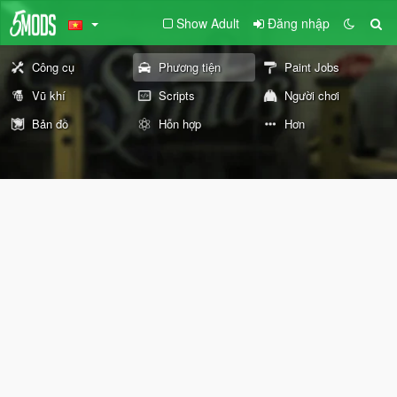
Show Adult
Đăng nhập
Công cụ
Phương tiện
Paint Jobs
Vũ khí
Scripts
Người chơi
Bản đồ
Hỗn hợp
Hơn