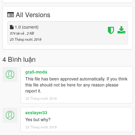
All Versions
1.0
(current)
574 tải về
, 2 KB
23 Tháng mười, 2018
4 Bình luận
gta5-mods
This file has been approved automatically. If you think
this file should not be here for any reason please
report it.
23 Tháng mười, 2018
axslayer33
Yes but why?
23 Tháng mười, 2018