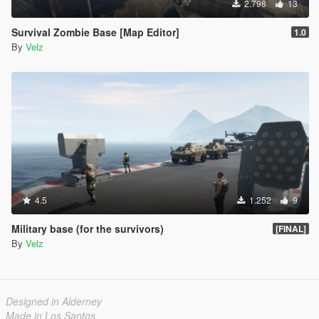
2.798
13
Survival Zombie Base [Map Editor]
1.0
By
Velz
4.5
1.252
9
Military base (for the survivors)
[FINAL]
By
Velz
Designed in Alderney
Made in Los Santos