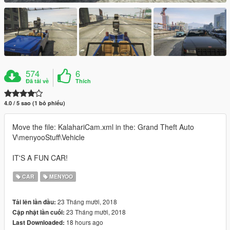
574
6
Đã tải về
Thích
4.0 / 5 sao (1 bỏ phiếu)
Move the file: KalahariCam.xml in the: Grand Theft Auto
V\menyooStuff\Vehicle
IT'S A FUN CAR!
CAR
MENYOO
23 Tháng mười, 2018
Tải lên lần đầu:
23 Tháng mười, 2018
Cập nhật lần cuối:
18 hours ago
Last Downloaded: