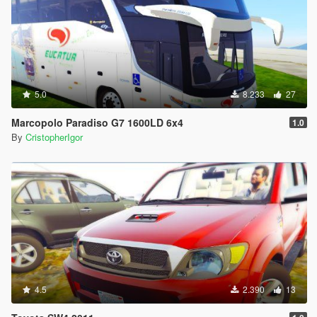
5.0
8.233
27
Marcopolo Paradiso G7 1600LD 6x4
1.0
By
CristopherIgor
4.5
2.390
13