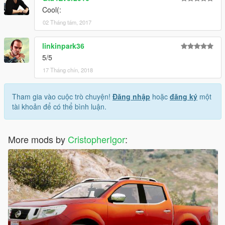
Cool(:
02 Tháng tám, 2017
linkinpark36
5/5
17 Tháng chín, 2018
Tham gia vào cuộc trò chuyện!
Đăng nhập
hoặc
đăng ký
một
tài khoản để có thể bình luận.
More mods by
CristopherIgor
: