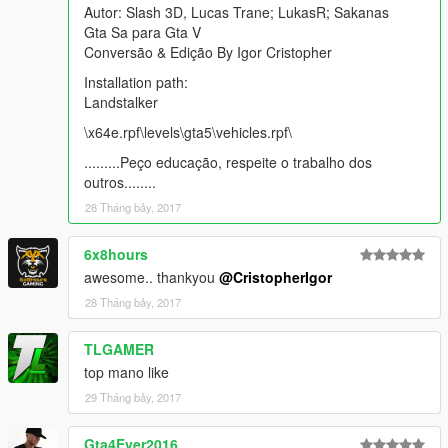
Autor: Slash 3D, Lucas Trane; LukasR; Sakanas
Gta Sa para Gta V
Conversão & Edição By Igor Cristopher
Installation path:
Landstalker
\x64e.rpf\levels\gta5\vehicles.rpf\
.........Peço educação, respeite o trabalho dos
outros........
28 Tháng bảy, 2017
6x8hours
awesome.. thankyou
@CristopherIgor
28 Tháng bảy, 2017
TLGAMER
top mano like
29 Tháng bảy, 2017
Gta4Ever2016