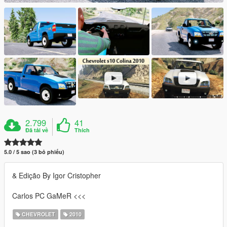
2.799
41
Đã tải về
Thích
5.0 / 5 sao (3 bỏ phiếu)
& Edição By Igor Cristopher
Carlos PC GaMeR <<<
CHEVROLET
2010