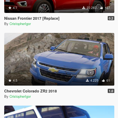
4.7
22.287
127
Nissan Frontier 2017 [Replace]
0.2
By
CristopherIgor
4.5
4.225
61
Chevrolet Colorado ZR2 2018
1.0
By
CristopherIgor