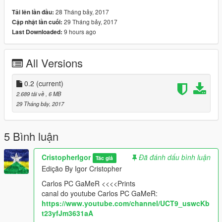
28 Tháng bảy, 2017
Tải lên lần đầu:
29 Tháng bảy, 2017
Cập nhật lần cuối:
9 hours ago
Last Downloaded:
All Versions
0.2
(current)
2.689 tải về
, 6 MB
29 Tháng bảy, 2017
5 Bình luận
CristopherIgor
Đã đánh dấu bình luận
Tác giả
Edição By Igor Cristopher
Carlos PC GaMeR <<<<Prints
canal do youtube Carlos PC GaMeR:
https://www.youtube.com/channel/UCT9_uswcKb
t23yfJm3631aA