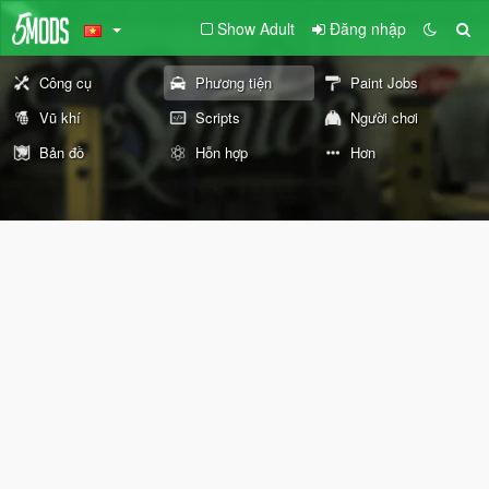
Show Adult
Đăng nhập
Công cụ
Phương tiện
Paint Jobs
Vũ khí
Scripts
Người chơi
Bản đồ
Hỗn hợp
Hơn