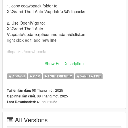
1. copy coqwbpack folder to:
X:\Grand Theft Auto V\update\x64\dlcpacks
2. Use OpenIV go to:
X:\Grand Theft Auto
V\update\update.rpf\common\data\dlclist.xml
right click edit, add new line
dlcpacks:/coqwbpack/
Car Spawn Names: coquettec5c and coquetted7c
Show Full Description
Features:
ADD-ON
CAR
LORE FRIENDLY
VANILLA EDIT
-GTAIV Coquette conversion by hilly's
08 Tháng một, 2025
Tải lên lần đầu:
-New Interior details
08 Tháng một, 2025
Cập nhật lần cuối:
-A Couple of widebody options
41 phút trước
Last Downloaded:
-New engine models
-Headlight and taillight options
-Livery template + liveries
All Versions
-Nitro Boost
-New Supercharged engine sound