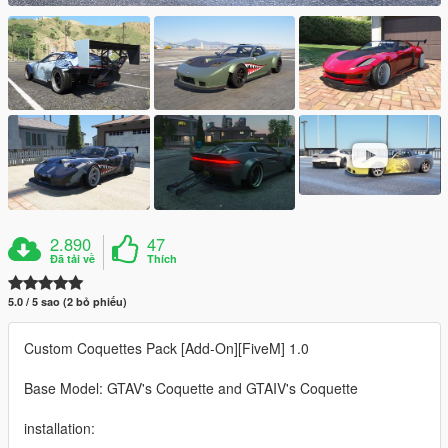
2.890
47
Đã tải về
Thích
5.0 / 5 sao (2 bỏ phiếu)
Custom Coquettes Pack [Add-On][FiveM] 1.0
Base Model: GTAV's Coquette and GTAIV's Coquette
installation: