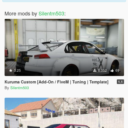
More mods by
Silentm503
:
3.25
8.052
69
Kuruma Custom [Add-On / FiveM | Tuning | Template]
1.1
By
Silentm503