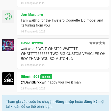
09 Tháng một, 2025
Jon Marstern
I am waiting for the Invetero Coquette D5 model and
its tuning from you
09 Tháng một, 2025
DavidBrxxwn
wait what? WAIT WHAT?? WAITTTT
WHATTTT?????? TWO BIG CUSTOM VEHICLES OH
BOY THANK YOU SO MUTCH <3
09 Tháng một, 2025
Silentm503
Tác giả
@DavidBrxxwn
happy you like it man
21 Tháng một, 2025
Tham gia vào cuộc trò chuyện!
Đăng nhập
hoặc
đăng ký
một
tài khoản để có thể bình luận.