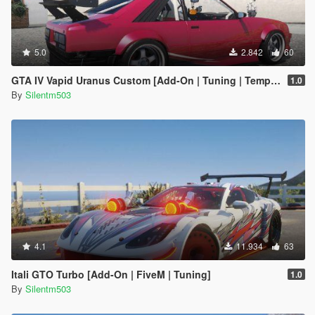
5.0
2.842
60
GTA IV Vapid Uranus Custom [Add-On | Tuning | Template]
1.0
By
Silentm503
4.1
11.934
63
Itali GTO Turbo [Add-On | FiveM | Tuning]
1.0
By
Silentm503