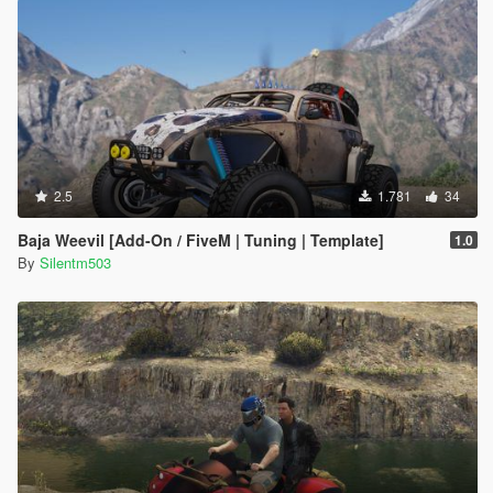
2.5
1.781
34
Baja Weevil [Add-On / FiveM | Tuning | Template]
1.0
By
Silentm503