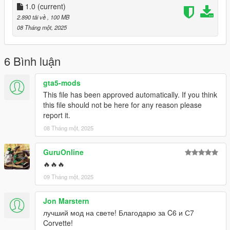
1.0
(current)
Bugs:
2.890 tải về
, 100 MB
08 Tháng một, 2025
-Clipping from the widebody
Credits:
6 Bình luận
hilly's - GTA IV's Coquette Conversion
gta5-mods
Silentm503 - Car's mod parts and Engine sound
This file has been approved automatically. If you think
this file should not be here for any reason please
report it.
08 Tháng một, 2025
GuruOnline
🔥🔥🔥
09 Tháng một, 2025
Jon Marstern
лучший мод на свете! Благодарю за C6 и С7
Corvette!