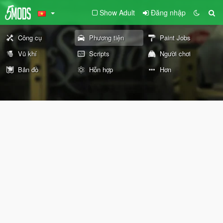
Show Adult
Đăng nhập
Công cụ
Phương tiện
Paint Jobs
Vũ khí
Scripts
Người chơi
Bản đồ
Hỗn hợp
Hơn