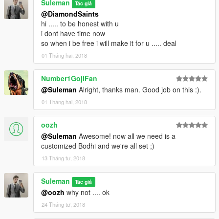
Suleman
Tác giả
@DiamondSaints
hi ..... to be honest with u
i dont have time now
so when i be free i will make it for u ..... deal
01 Tháng hai, 2018
Number1GojiFan
@Suleman
Alright, thanks man. Good job on this :).
01 Tháng hai, 2018
oozh
@Suleman
Awesome! now all we need is a
customized Bodhi and we're all set ;)
13 Tháng tư, 2018
Suleman
Tác giả
@oozh
why not .... ok
24 Tháng tư, 2018