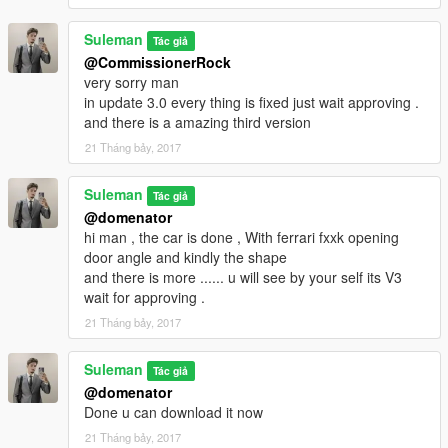
Suleman
Tác giả
@CommissionerRock
very sorry man
in update 3.0 every thing is fixed just wait approving .
and there is a amazing third version
21 Tháng bảy, 2017
Suleman
Tác giả
@domenator
hi man , the car is done , With ferrari fxxk opening
door angle and kindly the shape
and there is more ...... u will see by your self its V3
wait for approving .
21 Tháng bảy, 2017
Suleman
Tác giả
@domenator
Done u can download it now
21 Tháng bảy, 2017