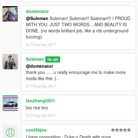
domenator
@Suleman
Suleman! Suleman!! Suleman!!! I PROUD
WITH YOU. JUST TWO WORDS... AND BEAUTY IS
DONE. (no words brilliant job, like a nfs underground
tunning)
21 Tháng bảy, 2017
Suleman
Tác giả
@domenator
thank you ..... u really encourage me to make more
mods like this :) .
21 Tháng bảy, 2017
laozhang0501
too rice bro
22 Tháng bảy, 2017
cool56joe
I have proposition : Duke o Death with guns