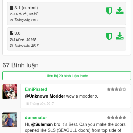
also changed the exhust , in end i add custom vents
3.1
(current)
Update 3.1
2.226 tải về
, 30 MB
Fixed the wheels position and right windows place
24 Tháng bảy, 2017
and fixed files name
3.0
installation :
513 tải về
, 30 MB
(make backup files before u start )
21 Tháng bảy, 2017
first pick one of the cars
replace buffalo2 files in
mods/x64e.rpf/levels/gta5/vehicles.rpf
67 Bình luận
enjoy the car
Hiển thị 20 bình luận trước
_______________Suleman Rslan_____________________
ErniPirated
@Unknown Modder
wow a modder :0
18 Tháng bảy, 2017
domenator
Hi,
@Suleman
bro It`s Best. Can you make the doors
opened like SLS (SEAGULL doors) from top side of