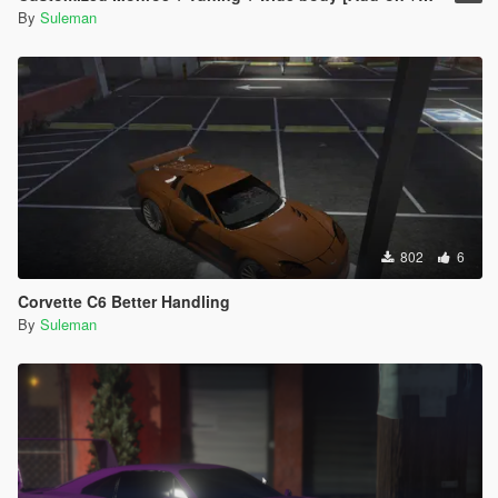
By
Suleman
802
6
Corvette C6 Better Handling
By
Suleman