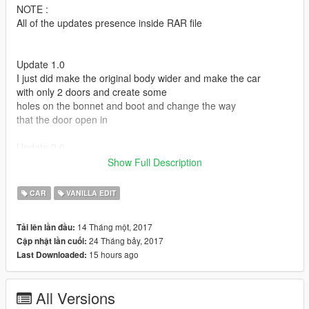
NOTE :
All of the updates presence inside RAR file
Update 1.0
I just did make the original body wider and make the car
with only 2 doors and create some
holes on the bonnet and boot and change the way
that the door open in
Update 2.0
Some guys told me in comments the car will be cooler if
Show Full Description
i change the doors angle and the way that
the boot & bennet open in
CAR
VANILLA EDIT
So that what i did in this update
14 Tháng một, 2017
Tải lên lần đầu:
Update 3.0
24 Tháng bảy, 2017
Cập nhật lần cuối:
i add spilter to the front bumper , and changed the doors shape
15 hours ago
Last Downloaded:
and opening angle ( i made them open like ferrari FXXk )
add speakers to the boot , and make the wheels wider
i changed the way that the bonnet and the boot open ( i did
All Versions
some thing no one did it before _ 3 bonnet in 1 )