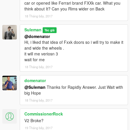
car or opened like Ferrari brand FXXk car. What you
think about It? Can you Rims wider on Back
18 Tháng bảy, 2017
Suleman
Tác giả
@domenator
Hi, i liked that idea of Fxxk doors so i will try to make it
and wide the wheels .
it will me veriosn 3
wait for me
18 Tháng bảy, 2017
domenator
@Suleman
Thanks for Rapidly Answer. Just Wait with
big Hope
18 Tháng bảy, 2017
CommissionerRock
V2 Broke?
19 Tháng bảy, 2017