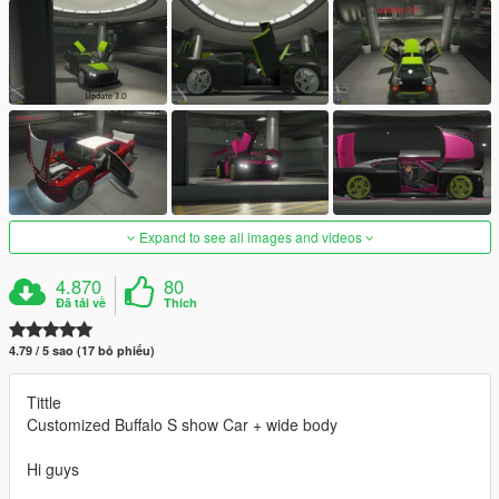
Expand to see all images and videos
4.870
80
Đã tải về
Thích
4.79 / 5 sao (17 bỏ phiếu)
Tittle
Customized Buffalo S show Car + wide body
Hi guys