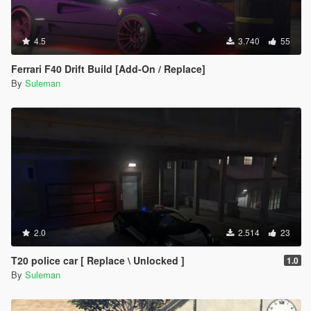
4.5
3.740
55
Ferrari F40 Drift Build [Add-On / Replace]
By
Suleman
2.0
2.514
23
T20 police car [ Replace \ Unlocked ]
1.0
By
Suleman