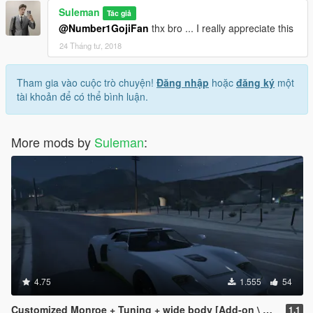
Suleman
Tác giả
@Number1GojiFan
thx bro ... I really appreciate this
24 Tháng tư, 2018
Tham gia vào cuộc trò chuyện!
Đăng nhập
hoặc
đăng ký
một
tài khoản để có thể bình luận.
More mods by
Suleman
:
4.75
1.555
54
Customized Monroe + Tuning + wide body [Add-on \ Replace]
1.1