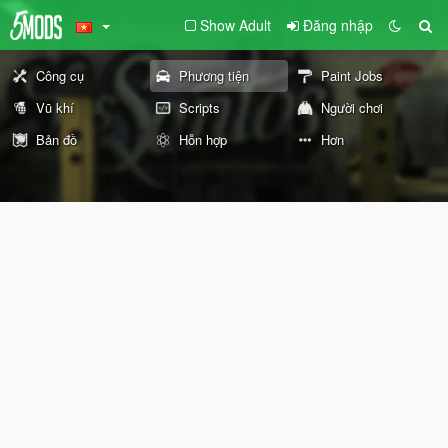
Show Adult
Đăng nhập
Công cụ
Phương tiện
Paint Jobs
Vũ khí
Scripts
Người chơi
Bản đồ
Hỗn hợp
Hơn