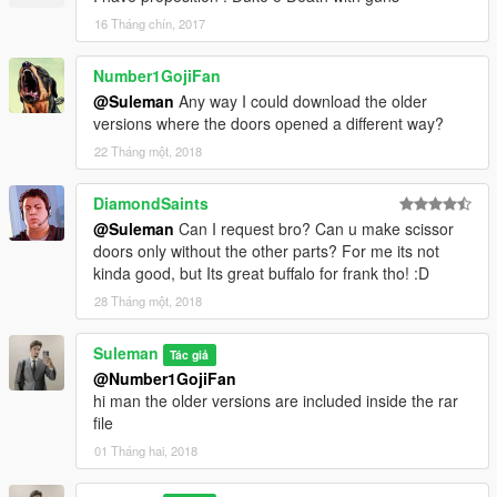
16 Tháng chín, 2017
Number1GojiFan
@Suleman
Any way I could download the older
versions where the doors opened a different way?
22 Tháng một, 2018
DiamondSaints
@Suleman
Can I request bro? Can u make scissor
doors only without the other parts? For me its not
kinda good, but Its great buffalo for frank tho! :D
28 Tháng một, 2018
Suleman
Tác giả
@Number1GojiFan
hi man the older versions are included inside the rar
file
01 Tháng hai, 2018