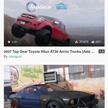
4.81
20.873
257
2007 Top Gear Toyota Hilux AT38 Arctic Trucks [Add-On / Tuning]
1.0
By
mistaputt