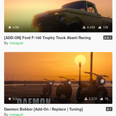
4.88
4.458
109
[ADD-ON] Ford F-100 Trophy Truck Abatti Racing
0.9.1
By
mistaputt
5.0
3.572
76
Daemon Bobber [Add-On / Replace | Tuning]
0.1
By
mistaputt