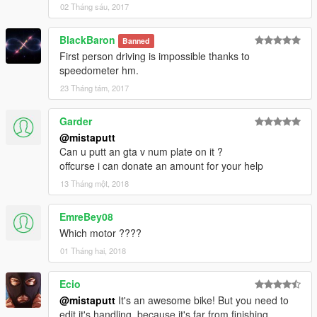
02 Tháng sáu, 2017
BlackBaron
Banned
First person driving is impossible thanks to
speedometer hm.
23 Tháng tám, 2017
Garder
@mistaputt
Can u putt an gta v num plate on it ?
offcurse i can donate an amount for your help
13 Tháng một, 2018
EmreBey08
Which motor ????
01 Tháng hai, 2018
Ecio
@mistaputt
It's an awesome bike! But you need to
edit it's handling, because it's far from finishing