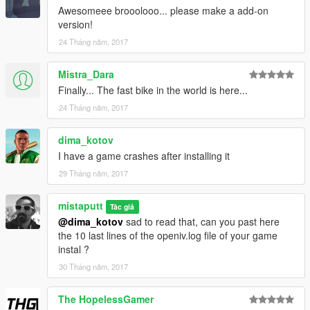
Awesomeee brooolooo... please make a add-on
version!
24 Tháng năm, 2017
Mistra_Dara
Finally... The fast bike in the world is here...
24 Tháng năm, 2017
dima_kotov
I have a game crashes after installing it
29 Tháng năm, 2017
mistaputt
Tác giả
@dima_kotov
sad to read that, can you past here
the 10 last lines of the openiv.log file of your game
instal ?
30 Tháng năm, 2017
The HopelessGamer