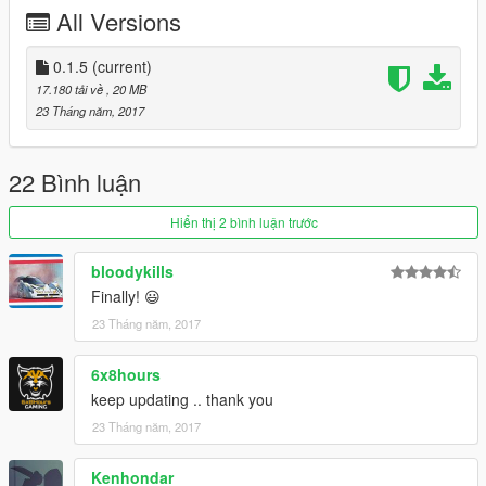
All Versions
0.1.5
(current)
17.180 tải về
, 20 MB
23 Tháng năm, 2017
22 Bình luận
Hiển thị 2 bình luận trước
bloodykills
Finally! 😃
23 Tháng năm, 2017
6x8hours
keep updating .. thank you
23 Tháng năm, 2017
Kenhondar