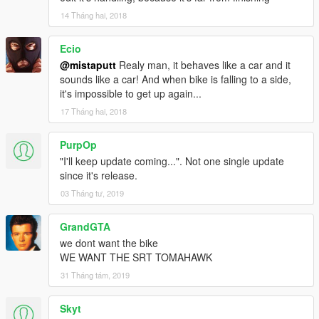
14 Tháng hai, 2018
Ecio
@mistaputt
Realy man, it behaves like a car and it
sounds like a car! And when bike is falling to a side,
it's impossible to get up again...
17 Tháng hai, 2018
PurpOp
"I'll keep update coming...". Not one single update
since it's release.
03 Tháng tư, 2019
GrandGTA
we dont want the bike
WE WANT THE SRT TOMAHAWK
31 Tháng tám, 2019
Skyt