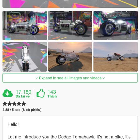
Expand to see all images and videos
17.180
143
Đã tải về
Thích
4.88 / 5 sao (8 bỏ phiếu)
Hello!
Let me introduce you the Dodge Tomahawk. It's not a bike, it's