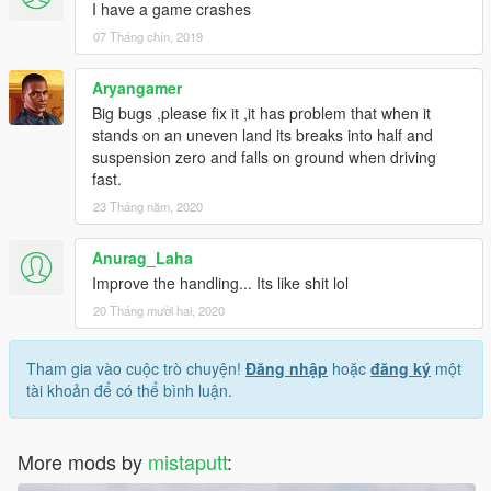
I have a game crashes
07 Tháng chín, 2019
Aryangamer
Big bugs ,please fix it ,it has problem that when it
stands on an uneven land its breaks into half and
suspension zero and falls on ground when driving
fast.
23 Tháng năm, 2020
Anurag_Laha
Improve the handling... Its like shit lol
20 Tháng mười hai, 2020
Tham gia vào cuộc trò chuyện!
Đăng nhập
hoặc
đăng ký
một
tài khoản để có thể bình luận.
More mods by
mistaputt
: