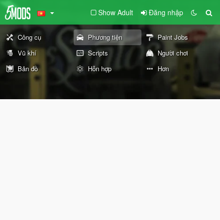
Show Adult
Đăng nhập
Công cụ
Phương tiện
Paint Jobs
Vũ khí
Scripts
Người chơi
Bản đồ
Hỗn hợp
Hơn