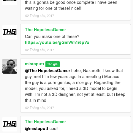
this is gonna be good once complete i have been
waiting for one of these! nice!!!
02 Tháng sáu, 2017
The HopelessGamer
Can you make one of these?
https://youtu.be/gGmWm1i6pVo
02 Tháng sáu, 2017
mistaputt
Tác giả
@The HopelessGamer
hehe; Nazareth, i know that
guy, met him few years ago in a meeting i Monaco,
the guy is a pure genius, a nice guy. Regarding the
model, you asked for, i need a 3D model to begin
with, i'm not a 3D designer, not yet at least, but i keep
this in mind
02 Tháng sáu, 2017
The HopelessGamer
@mistaputt
cool!