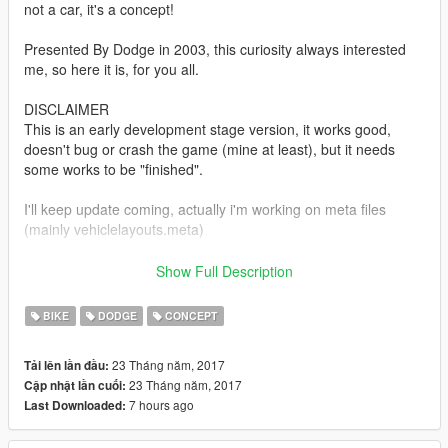
not a car, it's a concept!
Presented By Dodge in 2003, this curiosity always interested
me, so here it is, for you all.
DISCLAIMER
This is an early development stage version, it works good,
doesn't bug or crash the game (mine at least), but it needs
some works to be "finished".
I'll keep update coming, actually i'm working on meta files
(mainly vehiclelayouts.meta)
Please, share your thoughts, report the bugs.
Show Full Description
Screenshots kindly provided by 5mods user @Vanill. Thanks
BIKE
DODGE
CONCEPT
CHANGELOG
23 Tháng năm, 2017
Tải lên lần đầu:
v0.1.5
23 Tháng năm, 2017
Cập nhật lần cuối:
initial release
7 hours ago
Last Downloaded: