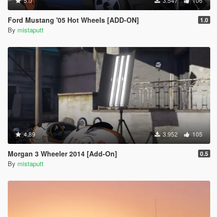
5.0
3.547
106
Ford Mustang '05 Hot Wheels [ADD-ON]
1.0
By
mistaputt
4.89
3.952
105
Morgan 3 Wheeler 2014 [Add-On]
0.5
By
mistaputt