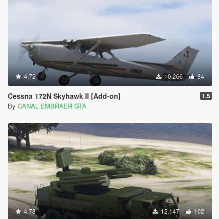
4.72
10.266
84
Cessna 172N Skyhawk II [Add-on]
1.5
By
CANAL EMBRAER GTA
4.73
12.147
102