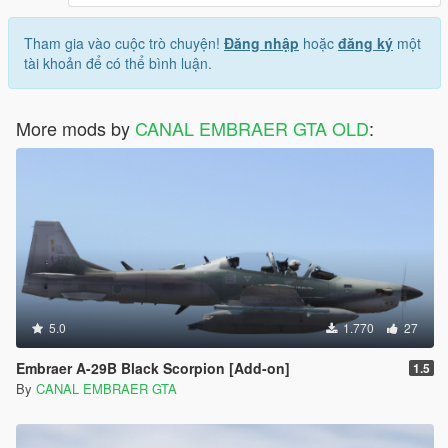
Tham gia vào cuộc trò chuyện!
Đăng nhập
hoặc
đăng ký
một
tài khoản để có thể bình luận.
More mods by
CANAL EMBRAER GTA OLD
:
5.0
1.770
27
Embraer A-29B Black Scorpion [Add-on]
1.5
By
CANAL EMBRAER GTA