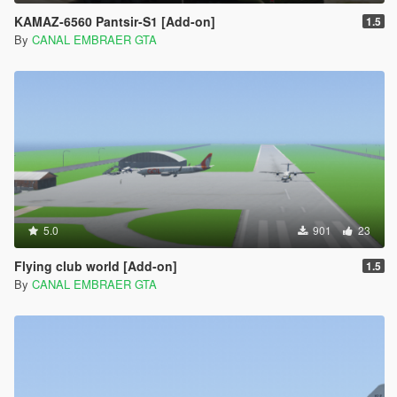
KAMAZ-6560 Pantsir-S1 [Add-on]
1.5
By
CANAL EMBRAER GTA
5.0
901
23
Flying club world [Add-on]
1.5
By
CANAL EMBRAER GTA