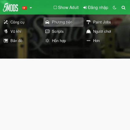
Show Adult
Đăng nhập
Công cụ
Phương tiện
Paint Jobs
Vũ khí
Scripts
Người chơi
Bản đồ
Hỗn hợp
Hơn