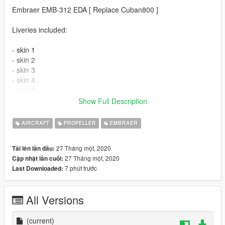
Embraer EMB-312 EDA [ Replace Cuban800 ]
Liveries included:
- skin 1
- skin 2
- skin 3
- skin 4
- skin 5
- skin 6
Show Full Description
Features
AIRCRAFT
PROPELLER
EMBRAER
- The model supports the basic functions of the game
27 Tháng một, 2020
Tải lên lần đầu:
- High-quality 3D model
27 Tháng một, 2020
Cập nhật lần cuối:
- A well-designed cabin
7 phút trước
Last Downloaded:
- Adjusted optics
- The windows are broken.
All Versions
Please show what you with new models update !!!
Please show your support by donating. This helps
(current)