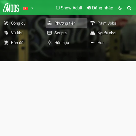
Show Adult
Đăng nhập
Công cụ
Phương tiện
Paint Jobs
Vũ khí
Scripts
Người chơi
Bản đồ
Hỗn hợp
Hơn