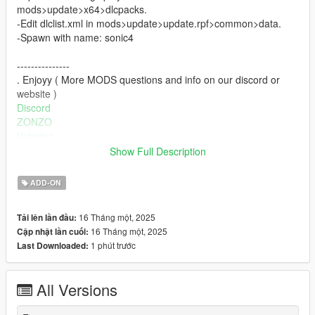
mods>update>x64>dlcpacks.
-Edit dlclist.xml in mods>update>update.rpf>common>data.
-Spawn with name: sonic4
---------------
. Enjoyy ( More MODS questions and info on our discord or
website )
Discord
ZONZO
Vehicles
---------------
Show Full Description
Credits
5MODS: https://www.gta5-mods.com/vehicles/nilu-27-concept-
ADD-ON
add-on
SKETCHFAB:https://sketchfab.com/3d-models/fnf-sonicexe-
16 Tháng một, 2025
Tải lên lần đầu:
pack-8d9a33ab16914832a55ecb069c88d956
16 Tháng một, 2025
Cập nhật lần cuối:
1 phút trước
Last Downloaded:
All Versions