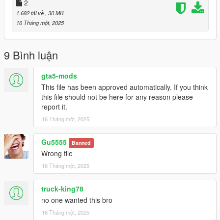
2
1.682 tải về
, 30 MB
16 Tháng một, 2025
9 Bình luận
gta5-mods
This file has been approved automatically. If you think
this file should not be here for any reason please
report it.
16 Tháng một, 2025
Gu5555
Banned
Wrong file
16 Tháng một, 2025
truck-king78
no one wanted this bro
16 Tháng một, 2025