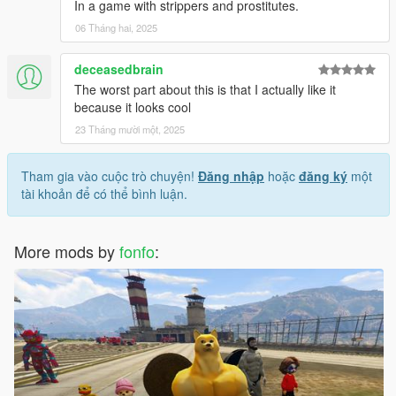
In a game with strippers and prostitutes.
06 Tháng hai, 2025
deceasedbrain
The worst part about this is that I actually like it
because it looks cool
23 Tháng mười một, 2025
Tham gia vào cuộc trò chuyện!
Đăng nhập
hoặc
đăng ký
một
tài khoản để có thể bình luận.
More mods by
fonfo
: