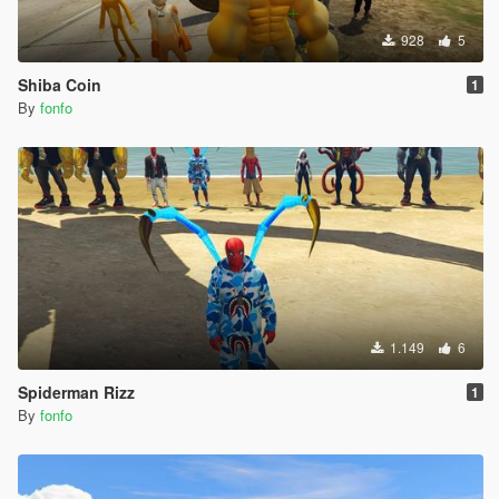
928
5
Shiba Coin
1
By
fonfo
1.149
6
Spiderman Rizz
1
By
fonfo