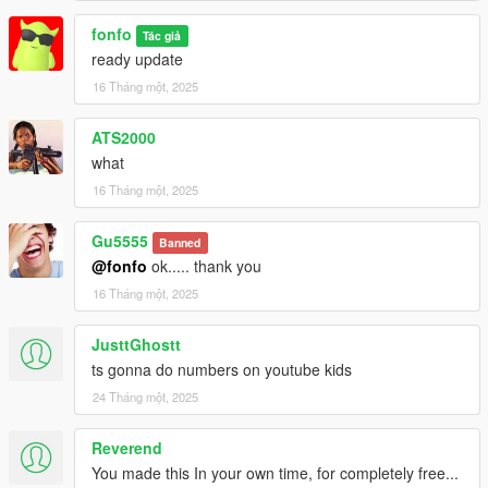
fonfo
Tác giả
ready update
16 Tháng một, 2025
ATS2000
what
16 Tháng một, 2025
Gu5555
Banned
@fonfo
ok..... thank you
16 Tháng một, 2025
JusttGhostt
ts gonna do numbers on youtube kids
24 Tháng một, 2025
Reverend
You made this In your own time, for completely free...