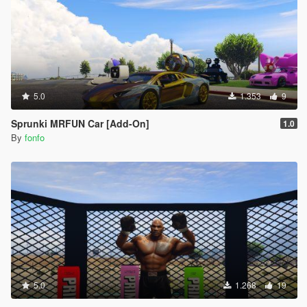
5.0
1.353
9
Sprunki MRFUN Car [Add-On]
1.0
By
fonfo
5.0
1.268
19