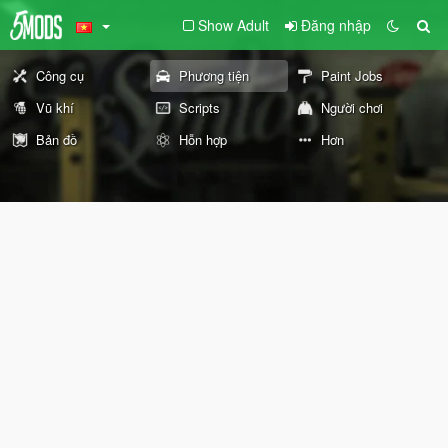
Show Adult
Đăng nhập
Công cụ
Phương tiện
Paint Jobs
Vũ khí
Scripts
Người chơi
Bản đồ
Hỗn hợp
Hơn