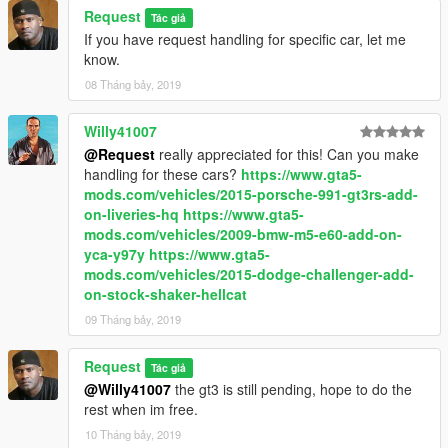
Request
Tác giả
If you have request handling for specific car, let me
know.
08 Tháng bảy, 2019
Willy41007
@Request
really appreciated for this! Can you make
handling for these cars?
https://www.gta5-
mods.com/vehicles/2015-porsche-991-gt3rs-add-
on-liveries-hq
https://www.gta5-
mods.com/vehicles/2009-bmw-m5-e60-add-on-
yca-y97y
https://www.gta5-
mods.com/vehicles/2015-dodge-challenger-add-
on-stock-shaker-hellcat
09 Tháng bảy, 2019
Request
Tác giả
@Willy41007
the gt3 is still pending, hope to do the
rest when im free.
10 Tháng bảy, 2019