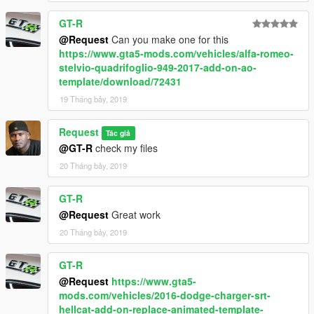
GT-R
@Request
Can you make one for this
https://www.gta5-mods.com/vehicles/alfa-romeo-
stelvio-quadrifoglio-949-2017-add-on-ao-
template/download/72431
19 Tháng bảy, 2019
Request
Tác giả
@GT-R
check my files
20 Tháng bảy, 2019
GT-R
@Request
Great work
20 Tháng bảy, 2019
GT-R
@Request
https://www.gta5-
mods.com/vehicles/2016-dodge-charger-srt-
hellcat-add-on-replace-animated-template-