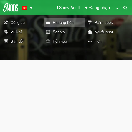
Show Adult
Đăng nhập
Công cụ
Phương tiện
Paint Jobs
Vũ khí
Scripts
Người chơi
Bản đồ
Hỗn hợp
Hơn