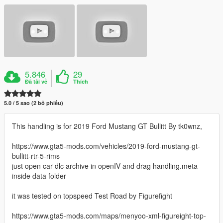
5.846
29
Đã tải về
Thích
5.0 / 5 sao (2 bỏ phiếu)
This handling is for 2019 Ford Mustang GT Bullitt By tk0wnz,
https://www.gta5-mods.com/vehicles/2019-ford-mustang-gt-
bullitt-rtr-5-rims
just open car dlc archive in openIV and drag handling.meta
inside data folder
it was tested on topspeed Test Road by Figurefight
https://www.gta5-mods.com/maps/menyoo-xml-figureight-top-