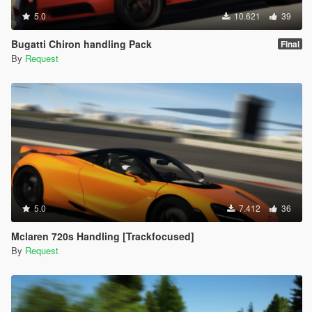
5.0
10.621
39
Bugatti Chiron handling Pack
Final
By
Request
5.0
7.412
36
Mclaren 720s Handling [Trackfocused]
By
Request