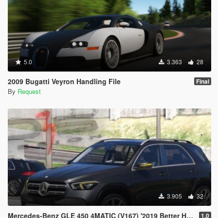
5.0
3.363
28
2009 Bugatti Veyron Handling File
Final
By
Request
3.905
32
Mercedes-Benz GLE 450 4MATIC (V167) '2019 Better Handling
1.0