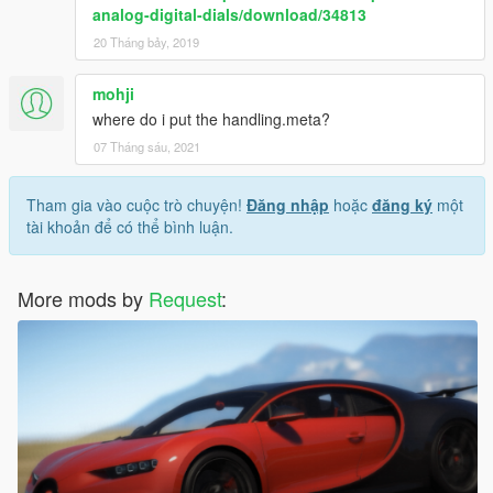
analog-digital-dials/download/34813
20 Tháng bảy, 2019
mohji
where do i put the handling.meta?
07 Tháng sáu, 2021
Tham gia vào cuộc trò chuyện!
Đăng nhập
hoặc
đăng ký
một
tài khoản để có thể bình luận.
More mods by
Request
: