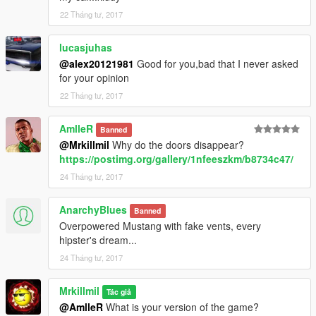
22 Tháng tư, 2017
lucasjuhas
@alex20121981
Good for you,bad that I never asked
for your opinion
22 Tháng tư, 2017
AmlleR
Banned
@Mrkillmil
Why do the doors disappear?
https://postimg.org/gallery/1nfeeszkm/b8734c47/
24 Tháng tư, 2017
AnarchyBlues
Banned
Overpowered Mustang with fake vents, every
hipster's dream...
24 Tháng tư, 2017
Mrkillmil
Tác giả
@AmlleR
What is your version of the game?