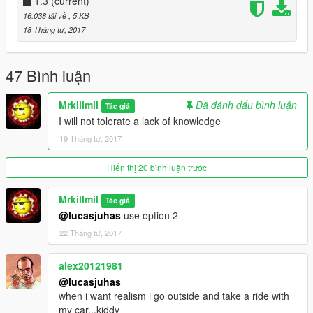
Sound Mod:
1.3
(current)
https://pt.gta5-mods.com/vehicles/ford-mustang-shelby-gt500-
16.038 tải về
, 5 KB
900hp-nfs-movie-sound-mod
18 Tháng tư, 2017
47 Bình luận
Mrkillmil
Đã đánh dấu bình luận
Tác giả
I will not tolerate a lack of knowledge
19 Tháng tư, 2017
Hiển thị 20 bình luận trước
Mrkillmil
Tác giả
@lucasjuhas
use option 2
22 Tháng tư, 2017
alex20121981
@lucasjuhas
when i want realism i go outside and take a ride with
my car...kiddy