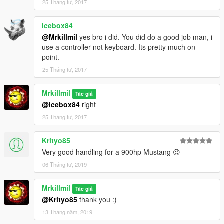
25 Tháng tư, 2017
icebox84
@Mrkillmil
yes bro i did. You did do a good job man, i
use a controller not keyboard. Its pretty much on
point.
25 Tháng tư, 2017
Mrkillmil
Tác giả
@icebox84
right
25 Tháng tư, 2017
Krityo85
Very good handling for a 900hp Mustang 😉
06 Tháng tư, 2019
Mrkillmil
Tác giả
@Krityo85
thank you :)
13 Tháng năm, 2019