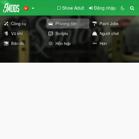
Show Adult
Đăng nhập
Công cụ
Phương tiện
Paint Jobs
Vũ khí
Scripts
Người chơi
Bản đồ
Hỗn hợp
Hơn