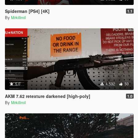
Spiderman [PS4] [4K]
1.1
By
Mrkillmil
5.0
4.532
50
AKM 7.62 retexture darkened [high-poly]
1.0
By
Mrkillmil