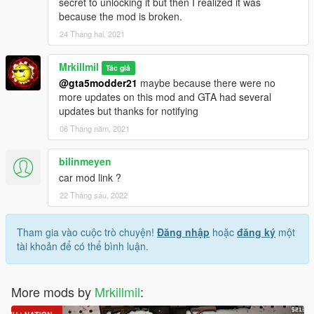
secret to unlocking it but then I realized it was
because the mod is broken.
24 Tháng hai, 2021
Mrkillmil
Tác giả
@gta5modder21
maybe because there were no
more updates on this mod and GTA had several
updates but thanks for notifying
06 Tháng năm, 2021
bilinmeyen
car mod link ?
22 Tháng sáu, 2022
Tham gia vào cuộc trò chuyện!
Đăng nhập
hoặc
đăng ký
một
tài khoản để có thể bình luận.
More mods by
Mrkillmil
: