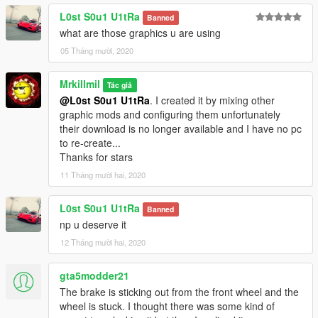
L0st S0u1 U1tRa
Banned
what are those graphics u are using
05 Tháng mười, 2020
Mrkillmil
Tác giả
@L0st S0u1 U1tRa
. I created it by mixing other
graphic mods and configuring them unfortunately
their download is no longer available and I have no pc
to re-create...
Thanks for stars
11 Tháng mười hai, 2020
L0st S0u1 U1tRa
Banned
np u deserve it
12 Tháng mười hai, 2020
gta5modder21
The brake is sticking out from the front wheel and the
wheel is stuck. I thought there was some kind of