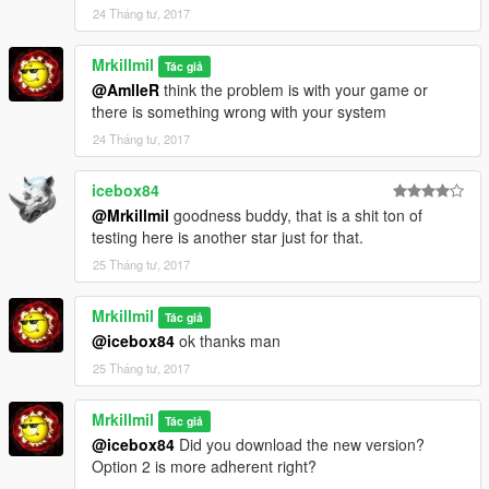
24 Tháng tư, 2017
Mrkillmil
Tác giả
@AmlleR
think the problem is with your game or
there is something wrong with your system
24 Tháng tư, 2017
icebox84
@Mrkillmil
goodness buddy, that is a shit ton of
testing here is another star just for that.
25 Tháng tư, 2017
Mrkillmil
Tác giả
@icebox84
ok thanks man
25 Tháng tư, 2017
Mrkillmil
Tác giả
@icebox84
Did you download the new version?
Option 2 is more adherent right?