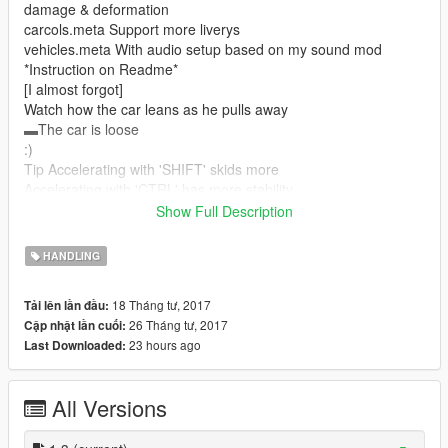
damage & deformation
carcols.meta Support more liverys
vehicles.meta With audio setup based on my sound mod
*Instruction on Readme*
[I almost forgot]
Watch how the car leans as he pulls away
▬The car is loose
:)
Tip Accelerating with 'SHIFT' skids more
Accelerating with 'CTRL' has more stability
►Please rate◄
Show Full Description
0-100 3.4 seconds
0-160 5.2 seconds
HANDLING
0-200 7.0 seconds
0-300 12.6 seconds You can do it in less time.
18 Tháng tư, 2017
Tải lên lần đầu:
0-377 31.3 seconds Depending on the area or timecycle you
26 Tháng tư, 2017
Cập nhật lần cuối:
can pass
23 hours ago
Last Downloaded:
Links:
Car:
All Versions
https://pt.gta5-mods.com/vehicles/ford-mustang-gt-nfs-gt500-
2013-add-on