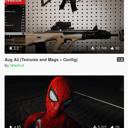
5.0
12.745
92
Aug A3 (Textures and Mags + Config)
1.0
By
Mrkillmil
4.95
5.322
59