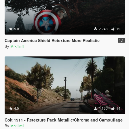
5.0
2.248
19
Captain America Shield Retexture More Realistic
1.1
By
Mrkillmil
4.5
1.160
14
Colt 1911 - Retexture Pack Metallic/Chrome and Camouflage
By
Mrkillmil