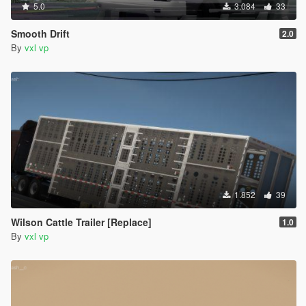
5.0
3.084
33
Smooth Drift
2.0
By
vxl vp
1.852
39
Wilson Cattle Trailer [Replace]
1.0
By
vxl vp