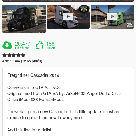
20.477
188
Đã tải về
Thích
4.92 / 5 sao (12 bỏ phiếu)
Freightliner Cascadia 2019
Conversion to GTA V: FwCo
Original mod from GTA SA by: Arkel4032 Angel De La Cruz
ChicaliModz686 FernanMods
I'm working on a new Cascadia. This little update is just an
excuse to upload the new Lowboy mod
Add this line in ur dclist