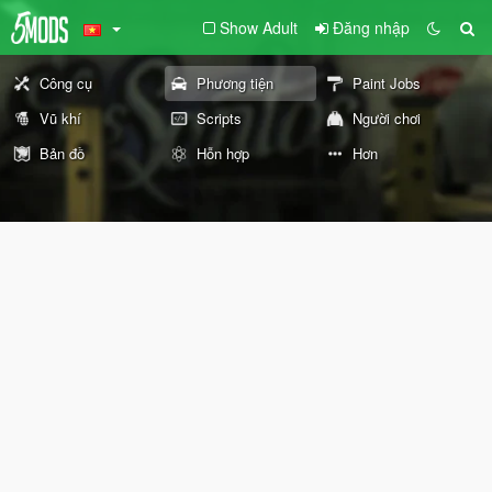
Show Adult
Đăng nhập
Công cụ
Phương tiện
Paint Jobs
Vũ khí
Scripts
Người chơi
Bản đồ
Hỗn hợp
Hơn