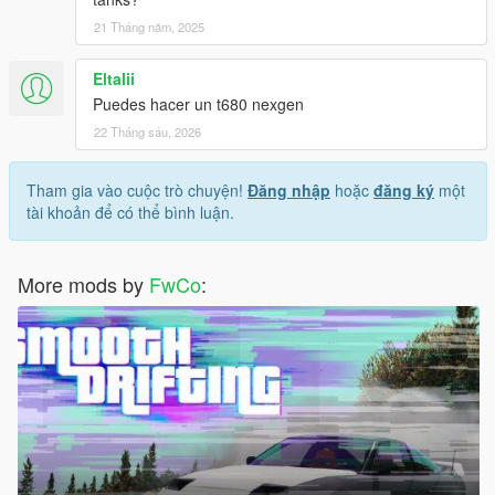
21 Tháng năm, 2025
Eltalii
Puedes hacer un t680 nexgen
22 Tháng sáu, 2026
Tham gia vào cuộc trò chuyện!
Đăng nhập
hoặc
đăng ký
một
tài khoản để có thể bình luận.
More mods by
FwCo
: