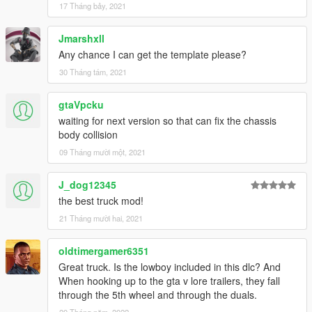
17 Tháng bảy, 2021
Jmarshxll
Any chance I can get the template please?
30 Tháng tám, 2021
gtaVpcku
waiting for next version so that can fix the chassis
body collision
09 Tháng mười một, 2021
J_dog12345
the best truck mod!
21 Tháng mười hai, 2021
oldtimergamer6351
Great truck. Is the lowboy included in this dlc? And
When hooking up to the gta v lore trailers, they fall
through the 5th wheel and through the duals.
20 Tháng năm, 2022