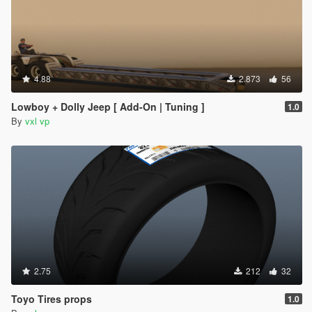
4.88
2.873
56
Lowboy + Dolly Jeep [ Add-On | Tuning ]
1.0
By
vxl vp
2.75
212
32
Toyo Tires props
1.0