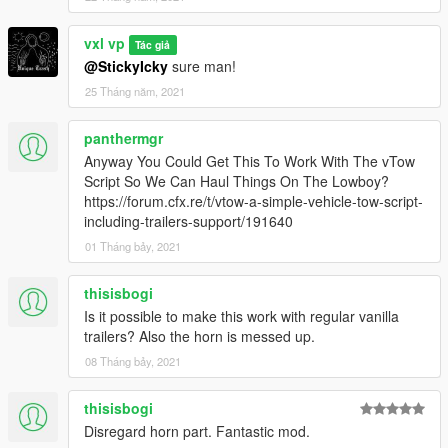
vxl vp
Tác giả
@StickyIcky
sure man!
25 Tháng năm, 2021
panthermgr
Anyway You Could Get This To Work With The vTow
Script So We Can Haul Things On The Lowboy?
https://forum.cfx.re/t/vtow-a-simple-vehicle-tow-script-
including-trailers-support/191640
01 Tháng bảy, 2021
thisisbogi
Is it possible to make this work with regular vanilla
trailers? Also the horn is messed up.
08 Tháng bảy, 2021
thisisbogi
Disregard horn part. Fantastic mod.