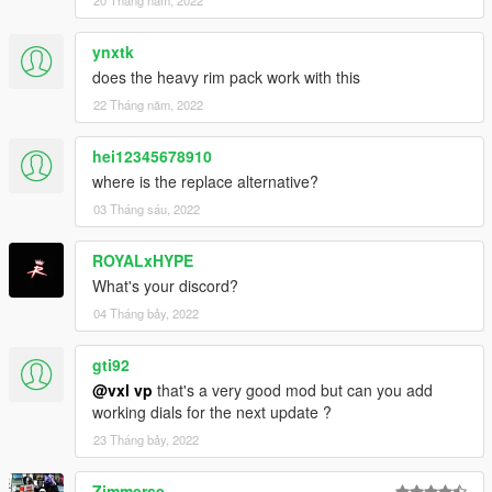
ynxtk
does the heavy rim pack work with this
22 Tháng năm, 2022
hei12345678910
where is the replace alternative?
03 Tháng sáu, 2022
ROYALxHYPE
What's your discord?
04 Tháng bảy, 2022
gti92
@vxl vp
that's a very good mod but can you add
working dials for the next update ?
23 Tháng bảy, 2022
Zimmerse