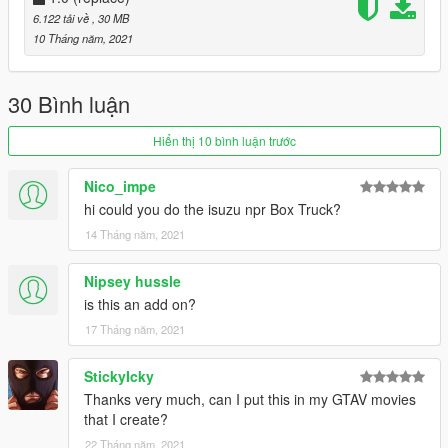
well with others
6.122 tải về
, 30 MB
*incorrect tint window
10 Tháng năm, 2021
*no dials
30 Bình luận
Hiển thị 10 bình luận trước
Nico_impe
hi could you do the isuzu npr Box Truck?
14 Tháng năm, 2021
Nipsey hussle
is this an add on?
17 Tháng năm, 2021
StickyIcky
Thanks very much, can I put this in my GTAV movies
that I create?
22 Tháng năm, 2021