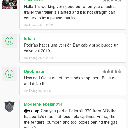
Hello it is working very good but when you attach a
trailer the trailer is slanted and it is not straight can
you try to fix it please thanks
04 Tháng chín, 2022
Eltalii
Podrías hacer una versión Day cab y si se puede un
volvo vnl 2019
06 Tháng chín, 2023
Djrobinson
How do I Get it out of the mods shop then. Put it out
and drive it
22 Tháng hai, 2025
ModernPlebeian314
@vxl vp
Can you port a Peterbilt 379 from ATS that
has parts/extras that resemble Optimus Prime, like
the fenders, bumper, and tool boxes behind the gas
tanks?