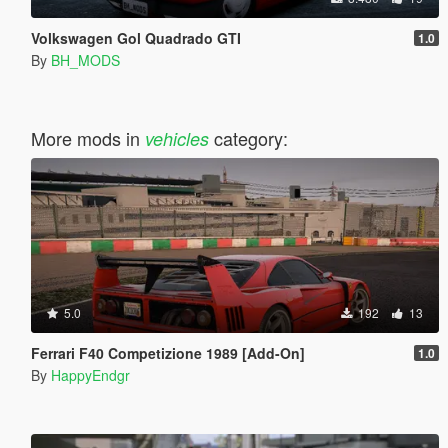
Volkswagen Gol Quadrado GTI
1.0
By
BH_MODS
More mods in
category:
vehicles
5.0
192
13
Ferrari F40 Competizione 1989 [Add-On]
1.0
By
HappyEndgr