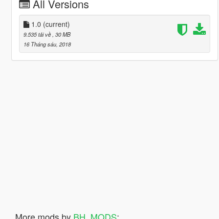
All Versions
1.0
(current)
9.535 tải về
, 30 MB
16 Tháng sáu, 2018
More mods by
BH_MODS
: