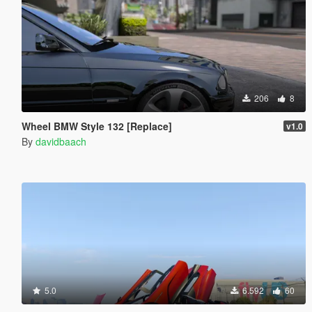
206
8
Wheel BMW Style 132 [Replace]
v1.0
By
davidbaach
5.0
6.592
60