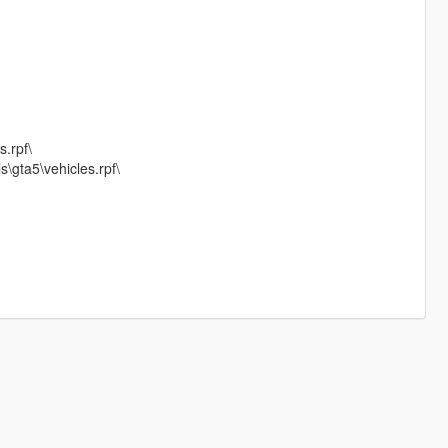
s.rpf\
\gta5\vehicles.rpf\