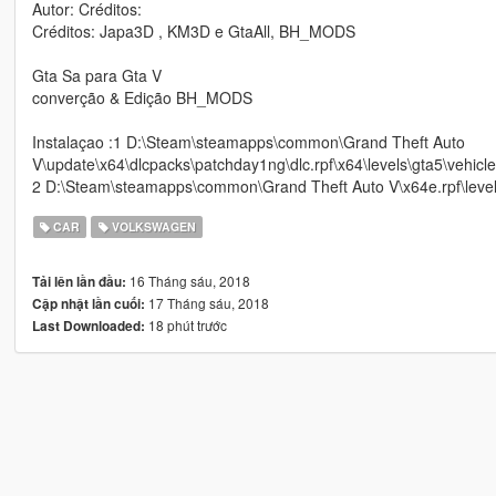
Autor: Créditos:
Créditos: Japa3D , KM3D e GtaAll, BH_MODS
Gta Sa para Gta V
converção & Edição BH_MODS
Instalaçao :1 D:\Steam\steamapps\common\Grand Theft Auto
V\update\x64\dlcpacks\patchday1ng\dlc.rpf\x64\levels\gta5\vehicle
2 D:\Steam\steamapps\common\Grand Theft Auto V\x64e.rpf\levels
CAR
VOLKSWAGEN
16 Tháng sáu, 2018
Tải lên lần đầu:
17 Tháng sáu, 2018
Cập nhật lần cuối:
18 phút trước
Last Downloaded: