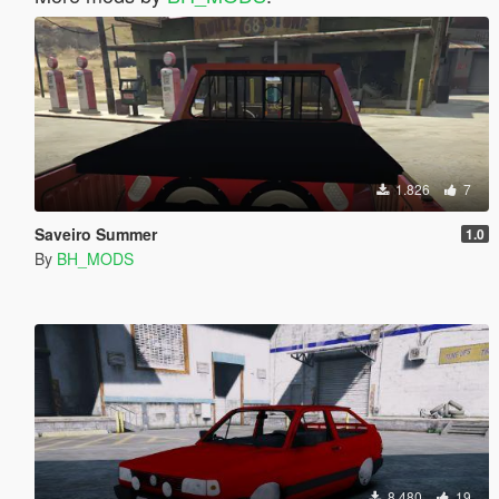
1.826
7
Saveiro Summer
1.0
By
BH_MODS
8.480
19