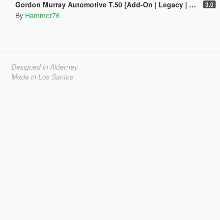
Gordon Murray Automotive T.50 [Add-On | Legacy | Enhanced]
3.0
By
Hammer76
Designed in Alderney
Made in Los Santos