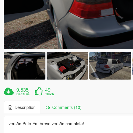
9.535
49
Đã tải về
Thích
Description
Comments (10)
versão Beta Em breve versão completa!