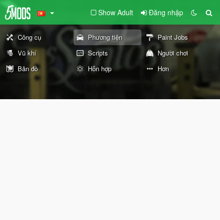
Show Adult
Đăng nhập
Công cụ
Phương tiện
Paint Jobs
Vũ khí
Scripts
Người chơi
Bản đồ
Hỗn hợp
Hơn