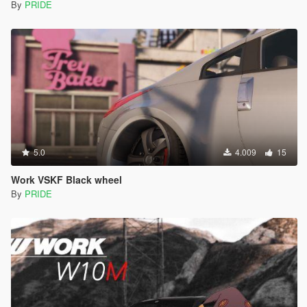
By
PRIDE
5.0
4.009
15
Work VSKF Black wheel
By
PRIDE