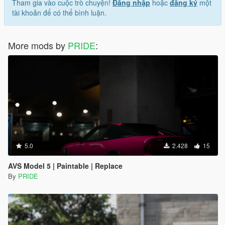
Tham gia vào cuộc trò chuyện!
Đăng nhập
hoặc
đăng ký
một
tài khoản để có thể bình luận.
More mods by
PRIDE
:
5.0
2.428
15
AVS Model 5 | Paintable | Replace
By
PRIDE