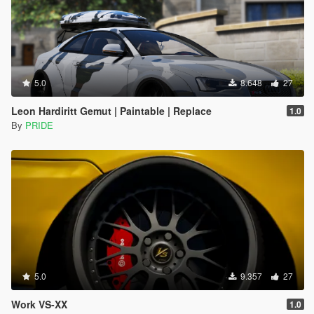
5.0
8.648
27
Leon Hardiritt Gemut | Paintable | Replace
1.0
By
PRIDE
5.0
9.357
27
Work VS-XX
1.0