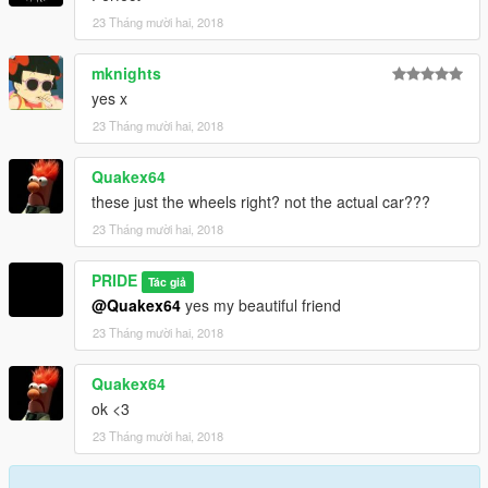
23 Tháng mười hai, 2018
mknights
yes x
23 Tháng mười hai, 2018
Quakex64
these just the wheels right? not the actual car???
23 Tháng mười hai, 2018
PRIDE
Tác giả
@Quakex64
yes my beautiful friend
23 Tháng mười hai, 2018
Quakex64
ok <3
23 Tháng mười hai, 2018