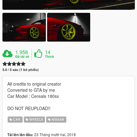
1.958
14
Đã tải về
Thích
5.0 / 5 sao (1 bỏ phiếu)
All credits to original creator
Converted to GTA by me
Car Model : Cereals 180sx
DO NOT REUPLOAD!!
CAR
WHEELS
NISSAN
23 Tháng mười hai, 2018
Tải lên lần đầu: