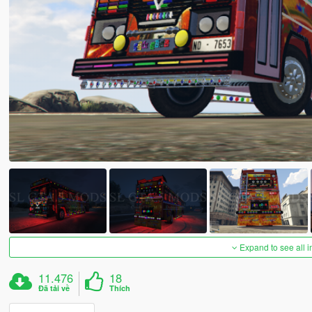
Expand to see all 
11.476
18
Đã tải về
Thích