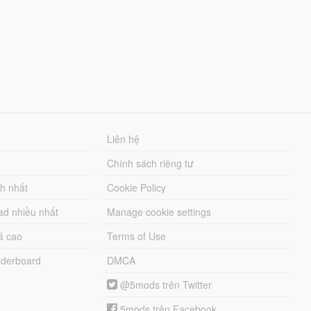
Liên hệ
Chính sách riêng tư
ch nhất
Cookie Policy
ad nhiều nhất
Manage cookie settings
á cao
Terms of Use
derboard
DMCA
@5mods trên Twitter
5mods trên Facebook