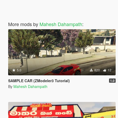
More mods by
Mahesh Dahampath
:
5.0
820
12
SAMPLE CAR (ZModeler3 Tutorial)
1.0
By
Mahesh Dahampath