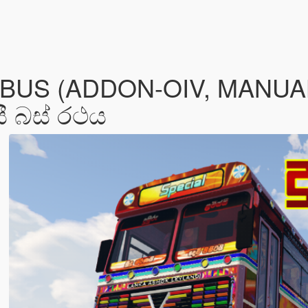
 BUS (ADDON-OIV, MANU
සී බස් රථය