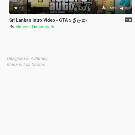
5.0
1.595
5
Sri Lankan Intro Video - GTA 5 ශ්‍රී ලංකා
1.0
By
Mahesh Dahampath
Designed in Alderney
Made in Los Santos