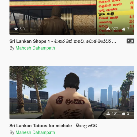
5.0
977
7
Sri Lankan Shops 1 - මාතර බත් කඩේ, වොෂ් මාස්ටර් ලොන්ඩ්‍රිය හා ගාමිණී හෝටලය
1.0
By
Mahesh Dahampath
461
2
Sri Lankan Tatoos for michale - සිංහල පච්ච
By
Mahesh Dahampath