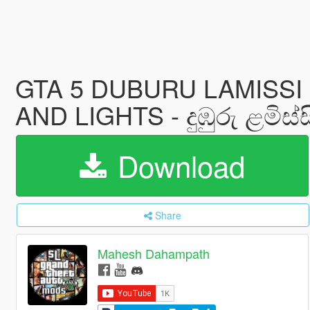
GTA 5 DUBURU LAMISSI
AND LIGHTS - දුඹුරු ළමිස්
Download
Share
Mahesh Dahampath