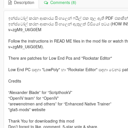
Description
Comments (8)
ඉන්ස්ටෝල් කරන ආකාරය සිංහලෙන් ෆයිල් එක තුල ඇති PDF එකකින්
ඉන්ස්ටෝල් කරන ආකාරය සිංහලෙන් ඇතුලත් වීඩියෝ පටය (HOW INST
v=zgM9_U6G0EM
Follow the instructions in READ ME files in the mod file or watch 
v=zgM9_U6G0EM).
There are patches for Low End Pcs and "Rockstar Editor"
Low End PC සඳහා "LowPoly" හා "Rockstar Editor" සඳහා වෙනම pa
Credits
“Alexander Blade” for “ScripthookV”
“OpenIV team” for “OpenIV”
“arewenotmen and others” for “Enhanced Native Trainer”
"gta5-mods" website
Thank You for downloading this mod
Don’t forgot to like, comment, 5-star vote & share.