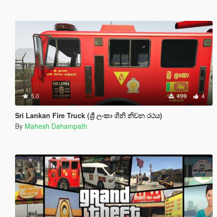
5.0
499
4
Sri Lankan Fire Truck (ශ්‍රී ලංකා ගිනි නිවන රථය)
By
Mahesh Dahampath