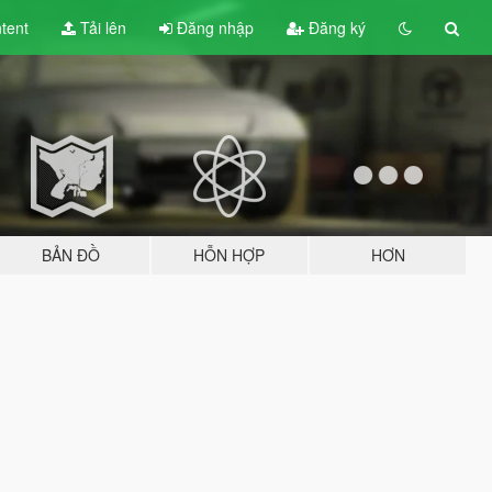
tent
Tải lên
Đăng nhập
Đăng ký
BẢN ĐỒ
HỖN HỢP
HƠN