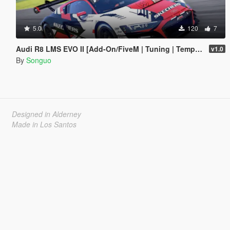
5.0
120
7
Audi R8 LMS EVO II [Add-On/FiveM | Tuning | Template]
v1.0
By
Songuo
Designed in Alderney
Made in Los Santos