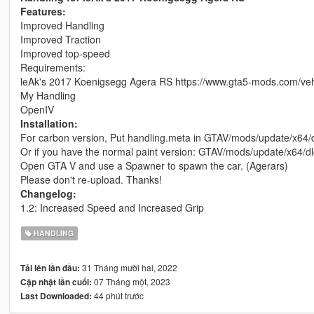
Features:
Improved Handling
Improved Traction
Improved top-speed
Requirements:
leAk's 2017 Koenigsegg Agera RS https://www.gta5-mods.com/ve
My Handling
OpenIV
Installation:
For carbon version, Put handling.meta in GTAV/mods/update/x64/dl
Or if you have the normal paint version: GTAV/mods/update/x64/dl
Open GTA V and use a Spawner to spawn the car. (Agerars)
Please don't re-upload. Thanks!
Changelog:
1.2: Increased Speed and Increased Grip
HANDLING
31 Tháng mười hai, 2022
Tải lên lần đầu:
07 Tháng một, 2023
Cập nhật lần cuối:
44 phút trước
Last Downloaded: