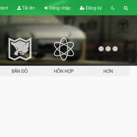
tent
Tải lên
Đăng nhập
Đăng ký
BẢN ĐỒ
HỖN HỢP
HƠN