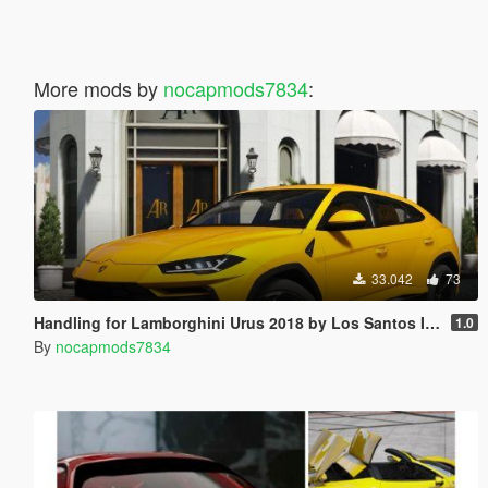
More mods by
nocapmods7834
:
33.042
73
Handling for Lamborghini Urus 2018 by Los Santos Imports
1.0
By
nocapmods7834