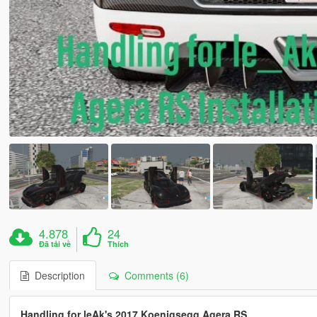
4.878
24
Đã tải về
Thích
Description
Comments (6)
Handling for leAk's 2017 Koenigsegg Agera RS