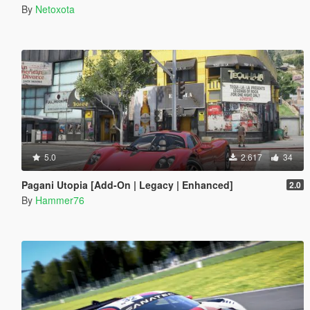
By
Netoxota
5.0
2.617
34
Pagani Utopia [Add-On | Legacy | Enhanced]
2.0
By
Hammer76