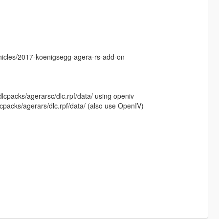
hicles/2017-koenigsegg-agera-rs-add-on
cpacks/agerarsc/dlc.rpf/data/ using openiv
cpacks/agerars/dlc.rpf/data/ (also use OpenIV)