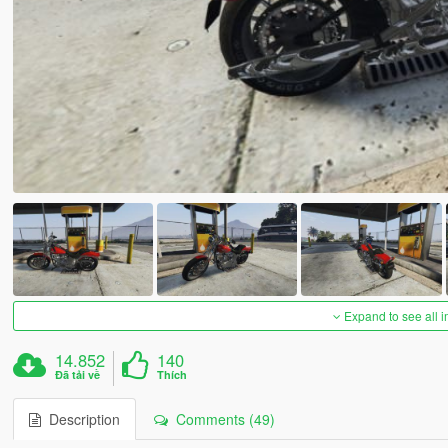
Expand to see all 
14.852
140
Đã tải về
Thích
Description
Comments (49)