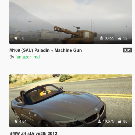
5.0
3.455
52
M109 (SAU) Paladin + Machine Gun
0.01
By
fantazer_rnd
4.64
10.575
86
BMW Z4 sDrive28i 2012