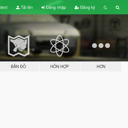
tent
Tải lên
Đăng nhập
Đăng ký
BẢN ĐỒ
HỖN HỢP
HƠN