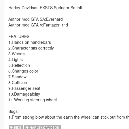
Harley-Davidson FXSTS Springer Softail.
Author mod GTA SA:Everhard
Author mod GTA V:Fantazer_rnd
FEATURES:
1.Hands on handlebars
2.Character sits correctly
3.Wheels
4.Lights
5.Reflection
6.Changes color
7.Shadow
8.Collision
9.Passenger seat
10.Damageability
11.Working steering wheel
Bugs:
1.From strong blow about the earth the wheel can stick out from t
BIKE
HARLEY DAVIDSON