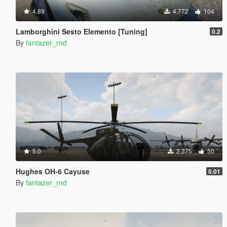
4.89
4.772
104
Lamborghini Sesto Elemento [Tuning]
0.2
By
fantazer_rnd
5.0
2.375
50
Hughes OH-6 Cayuse
0.01
By
fantazer_rnd