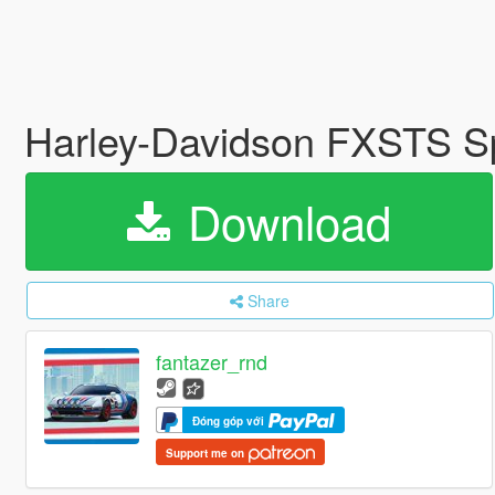
Harley-Davidson FXSTS Spr
Download
Share
fantazer_rnd
Đóng góp với
Support me on