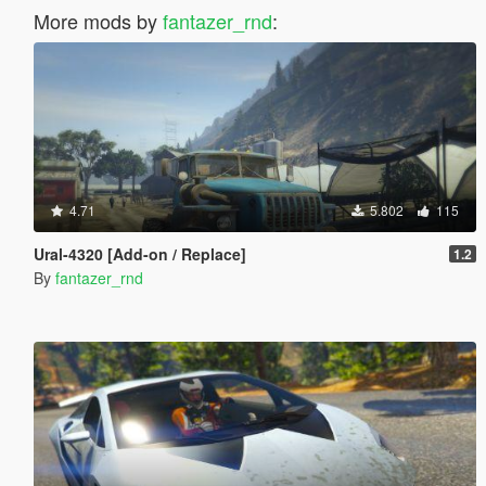
More mods by
fantazer_rnd
:
4.71
5.802
115
Ural-4320 [Add-on / Replace]
1.2
By
fantazer_rnd