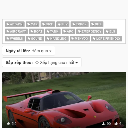
ADD-ON
CAR
BIKE
SUV
TRUCK
BUS
AIRCRAFT
BOAT
TANK
APC
EMERGENCY
ELS
WHEELS
SOUND
HANDLING
MENYOO
LORE FRIENDLY
Ngày tải lên:
Hôm qua
Sắp xếp theo:
Xếp hạng cao nhất
5.0
90
6