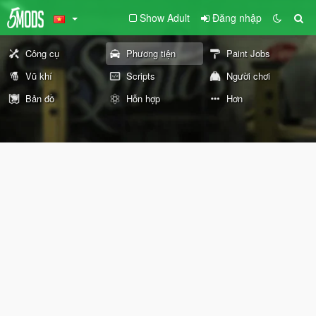
Show Adult
Đăng nhập
Công cụ
Phương tiện
Paint Jobs
Vũ khí
Scripts
Người chơi
Bản đồ
Hỗn hợp
Hơn