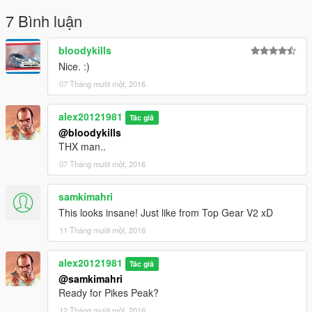
7 Bình luận
bloodykills
Nice. :)
07 Tháng mười một, 2016
alex20121981
Tác giả
@bloodykills
THX man..
07 Tháng mười một, 2016
samkimahri
This looks insane! Just like from Top Gear V2 xD
11 Tháng mười một, 2016
alex20121981
Tác giả
@samkimahri
Ready for Pikes Peak?
12 Tháng mười một, 2016