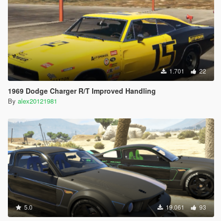
1.701
22
1969 Dodge Charger R/T Improved Handling
By
alex20121981
5.0
19.061
93