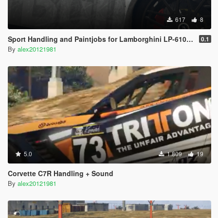
617
8
Sport Handling and Paintjobs for Lamborghini LP-610 LibertyWalk
0.1
By
alex20121981
5.0
1.809
19
Corvette C7R Handling + Sound
By
alex20121981