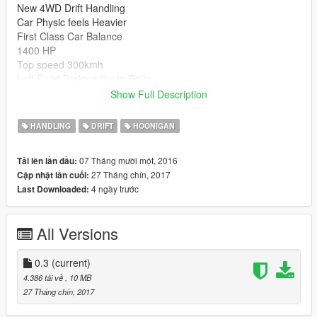
New 4WD Drift Handling
Car Physic feels Heavier
First Class Car Balance
1400 HP
Top speed 300kmh
Left Food Braking like in Rally,
works excellent
Show Full Description
Ready for Pikes Peak...
HANDLING
DRIFT
HOONIGAN
Install:
Replace
07 Tháng mười một, 2016
Tải lên lần đầu:
Handling.meta
27 Tháng chín, 2017
Cập nhật lần cuối:
Vehicles.meta
4 ngày trước
Last Downloaded:
\mods\update\x64\dlcpacks\fordhv2\dlc.rpf\data
Ken Block’s Climbkhana: Pikes Peak Featuring the Hoonicorn
All Versions
V2
https://www.youtube.com/watch?v=Hg6L_7qLIEQ
0.3
(current)
4.386 tải về
, 10 MB
27 Tháng chín, 2017