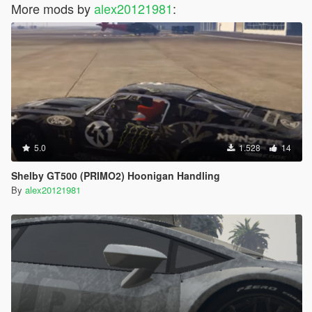
More mods by
alex20121981
:
5.0
1.528
14
Shelby GT500 (PRIMO2) Hoonigan Handling
By
alex20121981