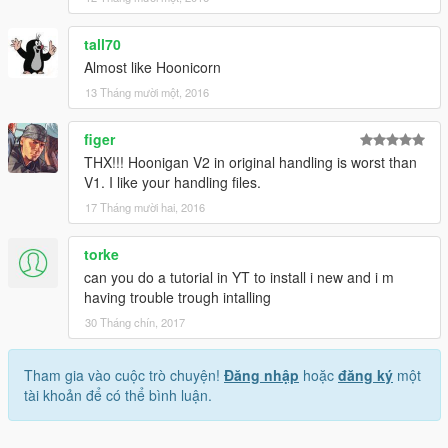
tall70
Almost like Hoonicorn
13 Tháng mười một, 2016
figer
THX!!! Hoonigan V2 in original handling is worst than
V1. I like your handling files.
17 Tháng mười hai, 2016
torke
can you do a tutorial in YT to install i new and i m
having trouble trough intalling
30 Tháng chín, 2017
Tham gia vào cuộc trò chuyện!
Đăng nhập
hoặc
đăng ký
một
tài khoản để có thể bình luận.