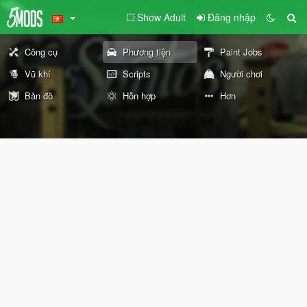
Show Adult
Đăng nhập
Công cụ
Phương tiện
Paint Jobs
Vũ khí
Scripts
Người chơi
Bản đồ
Hỗn hợp
Hơn