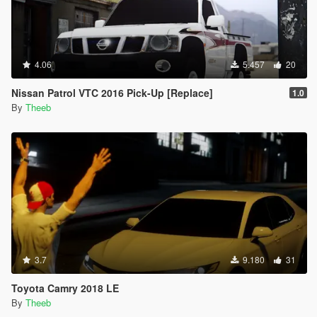
4.06
5.457
20
Nissan Patrol VTC 2016 Pick-Up [Replace]
1.0
By
Theeb
3.7
9.180
31
Toyota Camry 2018 LE
By
Theeb