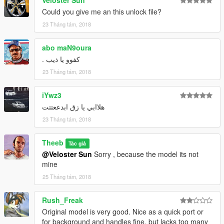
Could you give me an this unlock file?
23 Tháng tám, 2018
abo maN9oura
كفوو يا ذيب .
23 Tháng tám, 2018
iYwz3
هلاابي يا زق ابدععتتت
23 Tháng tám, 2018
Theeb
Tác giả
@Veloster Sun
Sorry , because the model its not
mine
25 Tháng tám, 2018
Rush_Freak
Original model is very good. Nice as a quick port or
for background and handles fine, but lacks too many