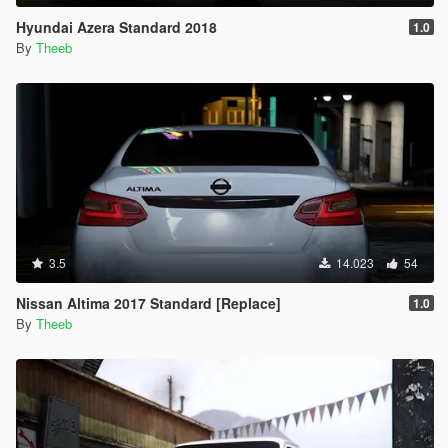
Hyundai Azera Standard 2018
1.0
By
Theeb
3.5
14.023
54
Nissan Altima 2017 Standard [Replace]
1.0
By
Theeb