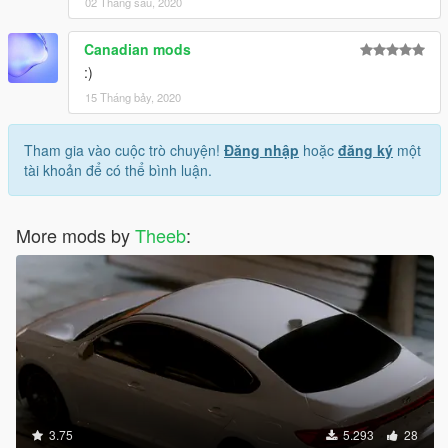
02 Tháng sáu, 2020
Canadian mods
:)
15 Tháng bảy, 2020
Tham gia vào cuộc trò chuyện!
Đăng nhập
hoặc
đăng ký
một
tài khoản để có thể bình luận.
More mods by
Theeb
:
3.75
5.293
28