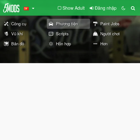
Show Adult
Đăng nhập
Công cụ
Phương tiện
Paint Jobs
Vũ khí
Scripts
Người chơi
Bản đồ
Hỗn hợp
Hơn