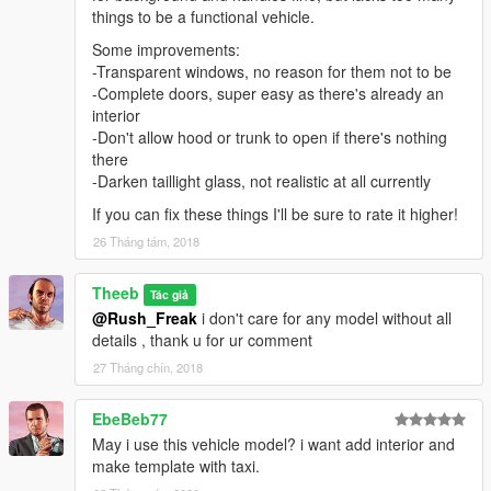
things to be a functional vehicle.
Some improvements:
-Transparent windows, no reason for them not to be
-Complete doors, super easy as there's already an
interior
-Don't allow hood or trunk to open if there's nothing
there
-Darken taillight glass, not realistic at all currently
If you can fix these things I'll be sure to rate it higher!
26 Tháng tám, 2018
Theeb
Tác giả
@Rush_Freak
i don't care for any model without all
details , thank u for ur comment
27 Tháng chín, 2018
EbeBeb77
May i use this vehicle model? i want add interior and
make template with taxi.