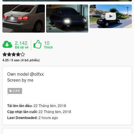
2.142
10
Đã tải về
Thích
4.25 / 5 sao (4 bỏ phiếu)
Own model @olifxx
Screen by me
CAR
22 Tháng tám, 2018
Tải lên lần đầu:
22 Tháng tám, 2018
Cập nhật lần cuối:
2 hours ago
Last Downloaded: