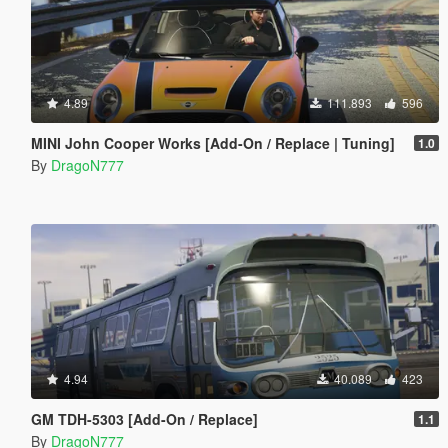
4.89
111.893
596
MINI John Cooper Works [Add-On / Replace | Tuning]
1.0
By
DragoN777
4.94
40.089
423
GM TDH-5303 [Add-On / Replace]
1.1
By
DragoN777