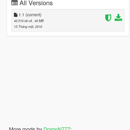
All Versions
1.1
(current)
42.516 tải về
, 40 MB
15 Tháng một, 2016
More mods by
DragoN777
: