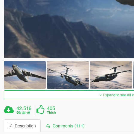
Expand to see all 
42.516
405
Đã tải về
Thích
Description
Comments (111)