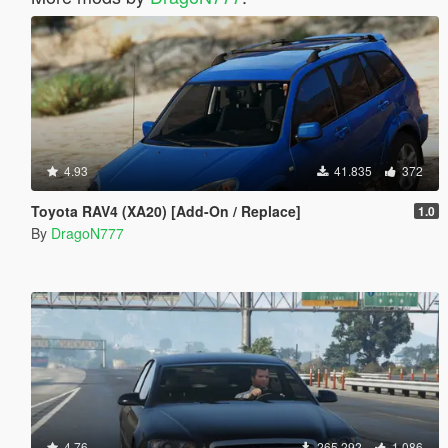
4.93
41.835
372
Toyota RAV4 (XA20) [Add-On / Replace]
1.0
By
DragoN777
4.76
265.292
1.086