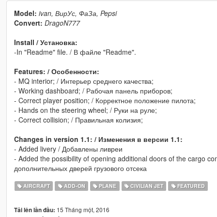
Model:
ivan, ВирУс, ФаЗа, Pepsi
Convert:
DragoN777
Install / Установка:
-In "Readme" file. / В файле "Readme".
Features: / Особенности:
- MQ interior; / Интерьер среднего качества;
- Working dashboard; / Рабочая панель приборов;
- Correct player position; / Корректное положение пилота;
- Hands on the steering wheel; / Руки на руле;
- Correct collision; / Правильная колизия;
Changes in version 1.1: / Изменения в версии 1.1:
- Added livery / Добавлены ливреи
- Added the possibility of opening additional doors of the carg
дополнительных дверей грузового отсека
AIRCRAFT
ADD-ON
PLANE
CIVILIAN JET
FEATURED
15 Tháng một, 2016
Tải lên lần đầu: