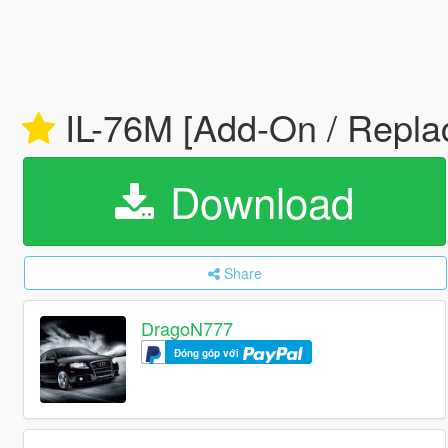
IL-76M [Add-On / Replac
Download
Share
DragoN777
Đóng góp với