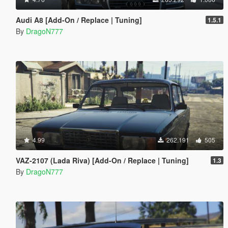
Audi A8 [Add-On / Replace | Tuning]
1.5.1
By
DragoN777
4.99
262.191
505
VAZ-2107 (Lada Riva) [Add-On / Replace | Tuning]
1.3
By
DragoN777