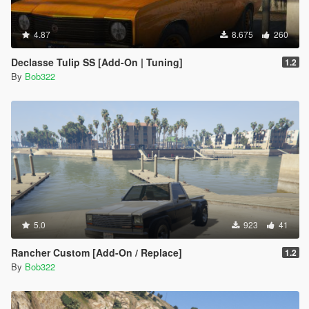
4.87
8.675
260
Declasse Tulip SS [Add-On | Tuning]
1.2
By
Bob322
5.0
923
41
Rancher Custom [Add-On / Replace]
1.2
By
Bob322