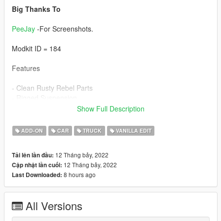
Big Thanks To
PeeJay
-For Screenshots.
Modkit ID = 184
Features
- Clean Rusty Rebel Parts
- Rigged Suspension
- Full LODs
Show Full Description
- Full Dirt Mapping
- Breakable Windows & Shards
ADD-ON
CAR
TRUCK
VANILLA EDIT
Installation Instructions In Readme
12 Tháng bảy, 2022
Tải lên lần đầu:
12 Tháng bảy, 2022
Cập nhật lần cuối:
Enjoy!
8 hours ago
Last Downloaded:
All Versions