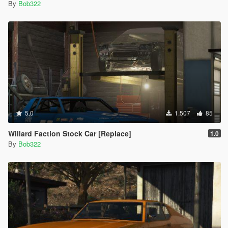
By
Bob322
5.0
1.507
85
Willard Faction Stock Car [Replace]
1.0
By
Bob322