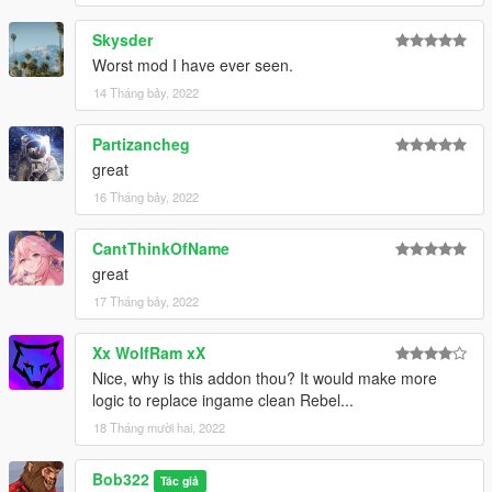
Skysder
Worst mod I have ever seen.
14 Tháng bảy, 2022
Partizancheg
great
16 Tháng bảy, 2022
CantThinkOfName
great
17 Tháng bảy, 2022
Xx WolfRam xX
Nice, why is this addon thou? It would make more
logic to replace ingame clean Rebel...
18 Tháng mười hai, 2022
Bob322
Tác giả