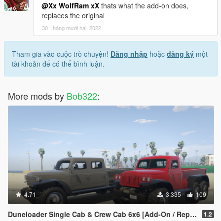
@Xx WolfRam xX
thats what the add-on does,
replaces the original
30 Tháng mười hai, 2022
Tham gia vào cuộc trò chuyện!
Đăng nhập
hoặc
đăng ký
một
tài khoản để có thể bình luận.
More mods by
Bob322
:
4.71
3.335
109
Duneloader Single Cab & Crew Cab 6x6 [Add-On / Replace]
1.2