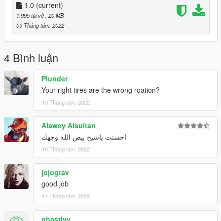
1.0
(current)
Features:
Good Quality
1.995 tải về
, 20 MB
hands on steerwheel .
09 Tháng tám, 2022
dials are works fine .
3D Engine.
All exterior lights are working
4 Bình luận
LoDs: L0&L1
Disadvantages: None
Plunder
------------------------------------------------
Your right tires are the wrong roation?
Installation:
10 Tháng tám, 2022
update
\x64\dlcpacks\patchday3ng\dlc.rpf\x64\levels\gta5\vehicles.rpf
Alawey Alsultan
احسنت ياشيخ بيض الله وجهك
10 Tháng tám, 2022
jojogtav
good job
14 Tháng tám, 2022
ghastlyy