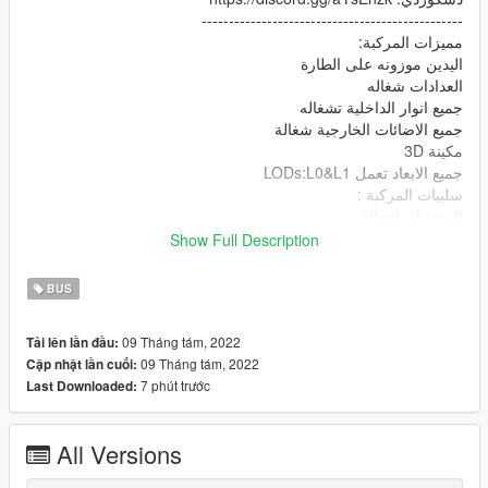
------------------------------------------------
مميزات المركبة:
اليدين موزونه على الطارة
العدادات شغاله
جميع انوار الداخلية تشغاله
جميع الاضائات الخارجية شغالة
مكينة 3D
جميع الابعاد تعمل LODs:L0&L1
سلبيات المركبة :
لايوجد اي اخطاء
------------------------------------------------
Show Full Description
مسار التثبيت:
update
BUS
\x64\dlcpacks\patchday3ng\dlc.rpf\x64\levels\gta5\vehicles.rpf
09 Tháng tám, 2022
Tải lên lần đầu:
in English
09 Tháng tám, 2022
Cập nhật lần cuối:
-----------------------------------------------
7 phút trước
Last Downloaded:
Model Owner : vm5q
converted By: vm5q
My instagram: @vm5q
All Versions
My Discord: https://discord.gg/aYsEnzk
-----------------------------------------------