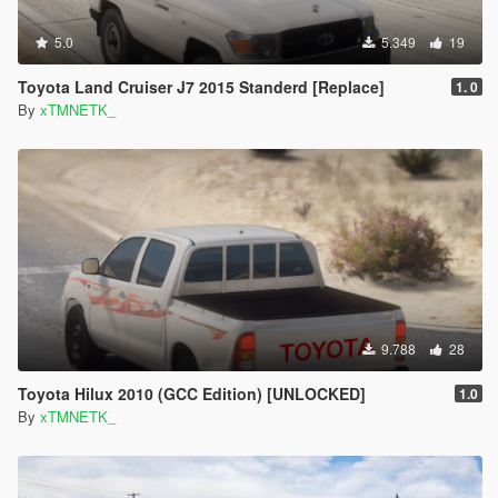
5.0
5.349
19
Toyota Land Cruiser J7 2015 Standerd [Replace]
1. 0
By
xTMNETK_
9.788
28
Toyota Hilux 2010 (GCC Edition) [UNLOCKED]
1.0
By
xTMNETK_