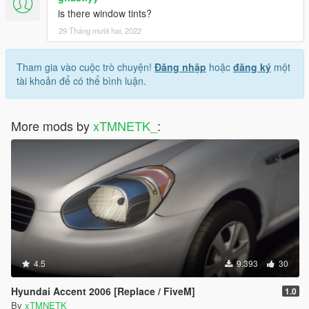
is there window tints?
29 Tháng mười hai, 2022
Tham gia vào cuộc trò chuyện!
Đăng nhập
hoặc
đăng ký
một
tài khoản để có thể bình luận.
More mods by
xTMNETK_
:
4.5
9.393
30
Hyundai Accent 2006 [Replace / FiveM]
1.0
By
xTMNETK_