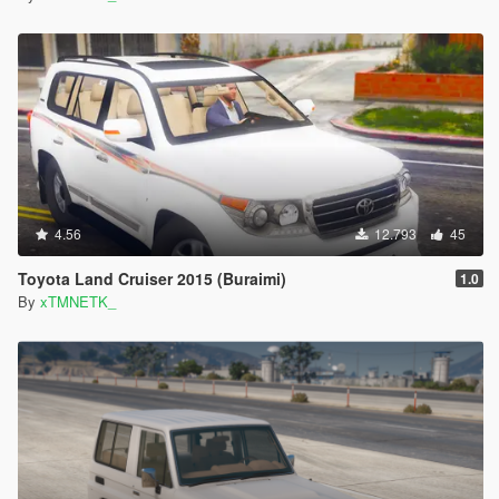
4.56
12.793
45
Toyota Land Cruiser 2015 (Buraimi)
1.0
By
xTMNETK_