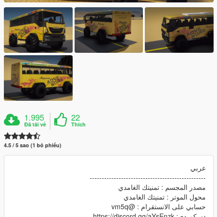
1.995
22
Đã tải về
Thích
4.5 / 5 sao (1 bỏ phiếu)
عربي
------------------------------------------------
مصدر المجسم : تمنيتك الغامدي
محول الموتر : تمنيتك الغامدي
حسابي على الانستقرام : @vm5q
دسكوردي: https://discord.gg/aYsEnzk