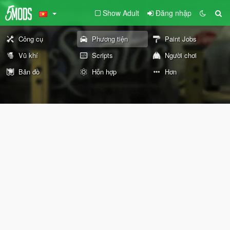
Show Adult
Đăng nhập
Công cụ
Phương tiện
Paint Jobs
Vũ khí
Scripts
Người chơi
Bản đồ
Hỗn hợp
Hơn