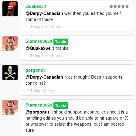
Quakex64
@Derpy-Canadian
well then you earned yourself
some of these
16 Tháng mười một, 2017
Starman0620
Tác giả
@Quakex64
:) thanks
16 Tháng mười một, 2017
gorgonut
@Derpy-Canadian
Nice thought! Does it supports
controller?
26 Tháng một, 2018
Starman0620
Tác giả
@gorgonut
It should support a controller since it is a
handling edit so you should be able to hit square or X
or whatever to select the weapons, but I am not too
sure