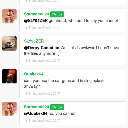
15 Tháng mười một, 2017
Starman0620
Tác giả
@SLY95ZER
go ahead, who am I to say you cannot
15 Tháng mười một, 2017
SLY95ZER
@Derpy-Canadian
Well this is awkward I don't have
the files anymore :(
15 Tháng mười một, 2017
Quakex64
cant you use the car guns and in singleplayer
anyway?
16 Tháng mười một, 2017
Starman0620
Tác giả
@Quakex64
no, you cannot.
16 Tháng mười một, 2017