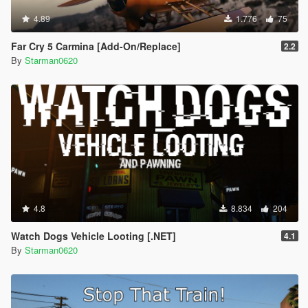
4.89
1.776
75
Far Cry 5 Carmina [Add-On/Replace]
2.2
By
Starman0620
4.8
8.834
204
Watch Dogs Vehicle Looting [.NET]
4.1
By
Starman0620