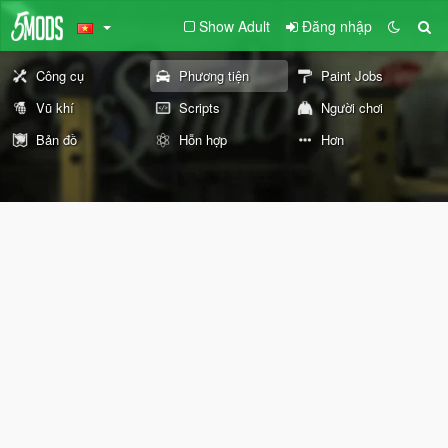
Show Adult
Đăng nhập
Công cụ
Phương tiện
Paint Jobs
Vũ khí
Scripts
Người chơi
Bản đồ
Hỗn hợp
Hơn