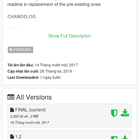
readme in replacement of the pre-existing ones
CHANGELOG
Test 1.0
Initial launch
Show Full Description
1.1 (11/14/2017 4:07 PM)
HANDLING
- Added addon version
14 Tháng mười một, 2017
Tải lên lần đầu:
1.2 (11/14/2017 5:17 PM)
26 Tháng ba, 2019
Cập nhật lần cuối:
- Added rockets
1 ngày trước
Last Downloaded:
- Removed Replace Version
2.0 (11/15/2017 9:06 PM)
All Versions
- Added Parachute
- Added Jumping Ability
FINAL
(current)
2.265 tải về
, 2 MB
16 Tháng mười một, 2017
1.2