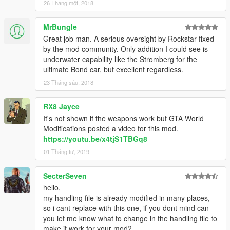
26 Tháng một, 2018
MrBungle
Great job man. A serious oversight by Rockstar fixed
by the mod community. Only addition I could see is
underwater capability like the Stromberg for the
ultimate Bond car, but excellent regardless.
23 Tháng sáu, 2018
RX8 Jayce
It's not shown if the weapons work but GTA World
Modifications posted a video for this mod.
https://youtu.be/x4tjS1TBGq8
01 Tháng tư, 2019
SecterSeven
hello,
my handling file is already modified in many places,
so i cant replace with this one, if you dont mind can
you let me know what to change in the handling file to
make it work for your mod?