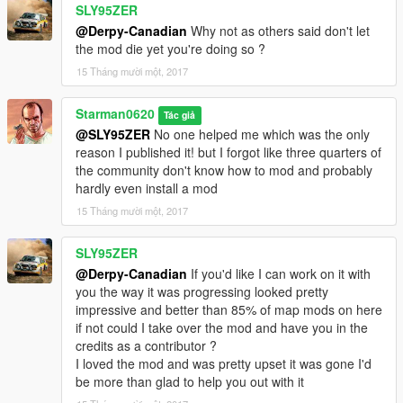
SLY95ZER
@Derpy-Canadian
Why not as others said don't let
the mod die yet you're doing so ?
15 Tháng mười một, 2017
Starman0620
Tác giả
@SLY95ZER
No one helped me which was the only
reason I published it! but I forgot like three quarters of
the community don't know how to mod and probably
hardly even install a mod
15 Tháng mười một, 2017
SLY95ZER
@Derpy-Canadian
If you'd like I can work on it with
you the way it was progressing looked pretty
impressive and better than 85% of map mods on here
if not could I take over the mod and have you in the
credits as a contributor ?
I loved the mod and was pretty upset it was gone I'd
be more than glad to help you out with it