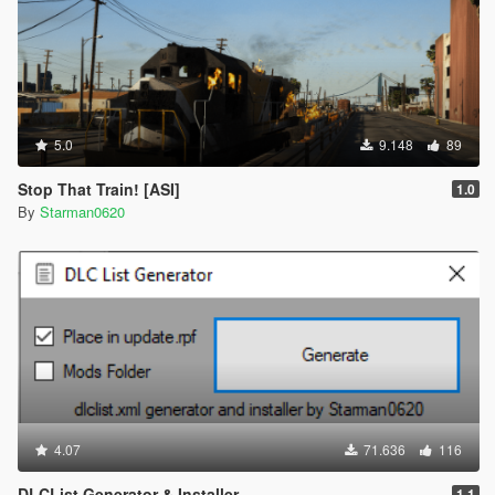
5.0
9.148
89
Stop That Train! [ASI]
1.0
By
Starman0620
4.07
71.636
116
DLCList Generator & Installer
1.1