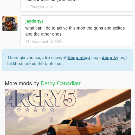
26 Tháng ba, 2020
jaydenyt
what can i do to active this mod the guns and spikes
and the other ones
06 Tháng mười hai, 2024
Tham gia vào cuộc trò chuyện!
Đăng nhập
hoặc
đăng ký
một
tài khoản để có thể bình luận.
More mods by
Derpy-Canadian
: