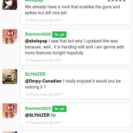
We already have a mod that enables the guns and
spikes but still nice job
14 Tháng mười một, 2017
Starman0620
Tác giả
@skelepap
I saw that but why I updated this was
because, well.. it is handing edit and I am gonna add
more features tonight hopefully
14 Tháng mười một, 2017
SLY95ZER
@Derpy-Canadian
I really enjoyed it would you be
redoing it ?
14 Tháng mười một, 2017
Starman0620
Tác giả
@SLY95ZER
No
15 Tháng mười một, 2017