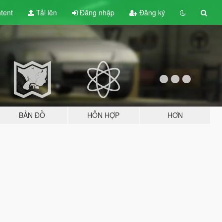
tent
Tải lên
Đăng nhập
Đăng ký
BẢN ĐỒ
HỖN HỢP
HƠN