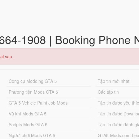
5)-664-1908 | Booking Phone
ại sau.
Công cụ Modding GTA 5
Tập tin mới nhất
Phương tiện Mods GTA 5
Các tập tin
GTA 5 Vehicle Paint Job Mods
Tập tin được yêu thí
Vũ khí Mods GTA 5
Tập tin được Downlo
Scripts Mods GTA 5
Tập tin được đánh gi
Người chơi Mods GTA 5
GTA5-Mods.com Lea