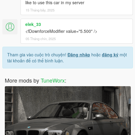
like to use this car in my server
15 Tháng bảy, 2025
elek_33
<fDownforceModifier value="5.500" />
05 Tháng chín, 2025
Tham gia vào cuộc trò chuyện!
Đăng nhập
hoặc
đăng ký
một
tài khoản để có thể bình luận.
More mods by
TuneWorx
: