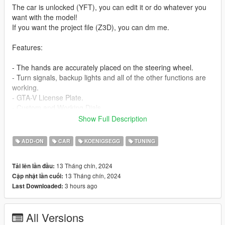
The car is unlocked (YFT), you can edit it or do whatever you
want with the model!
If you want the project file (Z3D), you can dm me.
Features:
- The hands are accurately placed on the steering wheel.
- Turn signals, backup lights and all of the other functions are
working.
- GTA-V License Plate.
- Custom and Working Dials.
- HQ Mirrors.
Show Full Description
- HQ Interior.
- HQ Exterior.
ADD-ON
CAR
KOENIGSEGG
TUNING
- Breakable Windows.
- Debadge version included.
13 Tháng chín, 2024
Tải lên lần đầu:
13 Tháng chín, 2024
Cập nhật lần cuối:
- Extra: No extra.
3 hours ago
Last Downloaded:
Bugs: -
All Versions
Installation instructions: