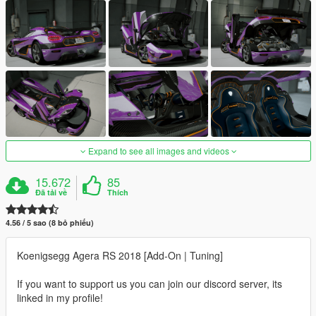
Expand to see all images and videos
15.672
85
Đã tải về
Thích
4.56 / 5 sao (8 bỏ phiếu)
Koenigsegg Agera RS 2018 [Add-On | Tuning]
If you want to support us you can join our discord server, its
linked in my profile!