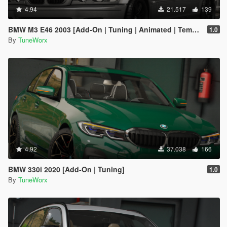
4.94
21.517
139
BMW M3 E46 2003 [Add-On | Tuning | Animated | Template]
1.0
By
TuneWorx
4.92
37.038
166
BMW 330i 2020 [Add-On | Tuning]
1.0
By
TuneWorx