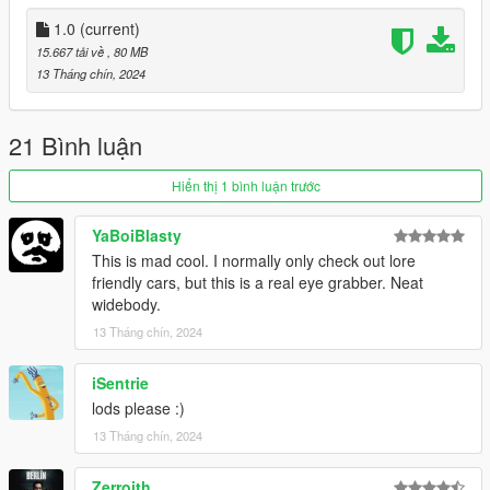
1. Put the "tw_kar18" folder in mods\update\x64\dlcpacks
1.0
(current)
2. Add this line -> dlcpacks:\tw_kar18\ to the dlclist.xml
15.667 tải về
, 80 MB
(mods\update\update.rpf\common\data)
13 Tháng chín, 2024
Spawn name: tw_kar18
21 Bình luận
Paints
1 : Primary
Hiển thị 1 bình luận trước
2 : Lights,Bads
3 :
YaBoiBlasty
4 : Wheels
This is mad cool. I normally only check out lore
5 : Caliper
friendly cars, but this is a real eye grabber. Neat
6 : Interior
widebody.
13 Tháng chín, 2024
Poly - 318,003
Verts - 238,371
iSentrie
Credits:
lods please :)
13 Tháng chín, 2024
Photo: HexR
3D Model: RM
Zerroith
Convert: TuneWorx