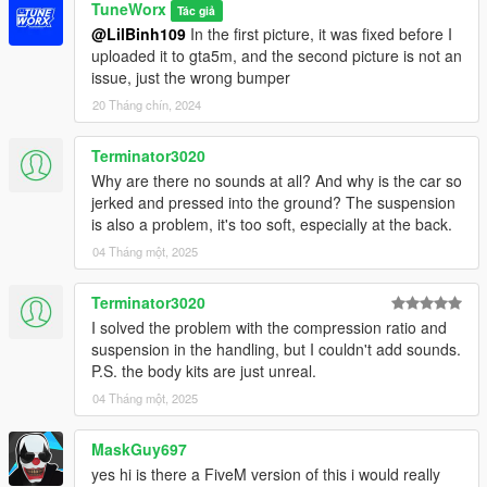
TuneWorx
Tác giả
@LilBinh109
In the first picture, it was fixed before I
uploaded it to gta5m, and the second picture is not an
issue, just the wrong bumper
20 Tháng chín, 2024
Terminator3020
Why are there no sounds at all? And why is the car so
jerked and pressed into the ground? The suspension
is also a problem, it's too soft, especially at the back.
04 Tháng một, 2025
Terminator3020
I solved the problem with the compression ratio and
suspension in the handling, but I couldn't add sounds.
P.S. the body kits are just unreal.
04 Tháng một, 2025
MaskGuy697
yes hi is there a FiveM version of this i would really