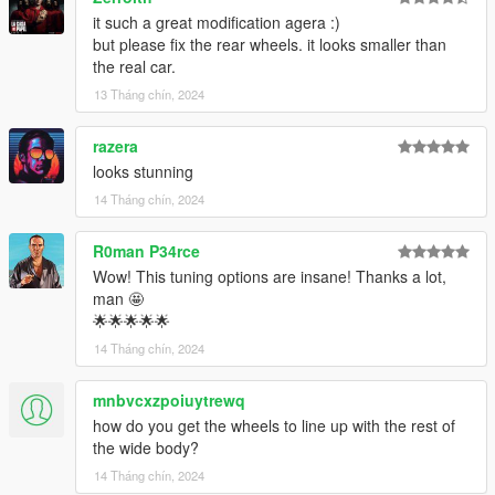
it such a great modification agera :)
but please fix the rear wheels. it looks smaller than
the real car.
13 Tháng chín, 2024
razera
looks stunning
14 Tháng chín, 2024
R0man P34rce
Wow! This tuning options are insane! Thanks a lot,
man 🤩
🌟🌟🌟🌟🌟
14 Tháng chín, 2024
mnbvcxzpoiuytrewq
how do you get the wheels to line up with the rest of
the wide body?
14 Tháng chín, 2024