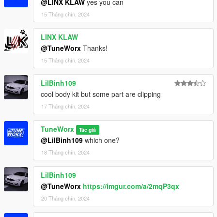
@LINX KLAW
yes you can
15 Tháng chín, 2024
LINX KLAW
@TuneWorx
Thanks!
15 Tháng chín, 2024
LilBinh109
cool body kit but some part are clipping
17 Tháng chín, 2024
TuneWorx
Tác giả
@LilBinh109
which one?
18 Tháng chín, 2024
LilBinh109
@TuneWorx
https://imgur.com/a/2mqP3qx
20 Tháng chín, 2024