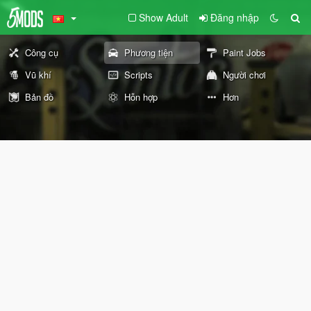
Show Adult
Đăng nhập
Công cụ
Phương tiện
Paint Jobs
Vũ khí
Scripts
Người chơi
Bản đồ
Hỗn hợp
Hơn