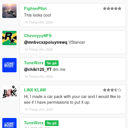
FighterPilot
This looks cool
14 Tháng chín, 2024
ChevoyyyNFS
@mnbvcxzpoiuytrewq
VStancer
14 Tháng chín, 2024
TuneWorx
Tác giả
@chiki125_YT
dm me
14 Tháng chín, 2024
LINX KLAW
Hi, I made a car pack with your car and I would like to
see if I have permissions to put it up.
15 Tháng chín, 2024
TuneWorx
Tác giả