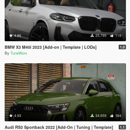
4.86
25.795
119
BMW X3 M40i 2023 [Add-on | Template | LODs]
1.0
By
TuneWorx
4.93
34.659
184
Audi RS3 Sportback 2022 [Add-On | Tuning | Template]
1.1