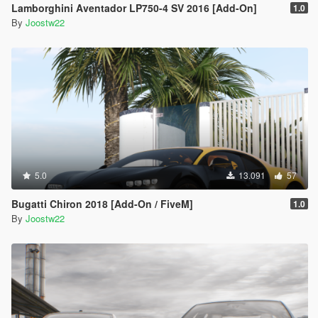
Lamborghini Aventador LP750-4 SV 2016 [Add-On]
1.0
By
Joostw22
5.0
13.091
57
Bugatti Chiron 2018 [Add-On / FiveM]
1.0
By
Joostw22