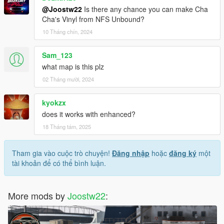
@Joostw22
Is there any chance you can make Cha
Cha's Vinyl from NFS Unbound?
10 Tháng chín, 2024
Sam_123
what map is this plz
02 Tháng mười, 2024
kyokzx
does it works with enhanced?
18 Tháng tám, 2025
Tham gia vào cuộc trò chuyện!
Đăng nhập
hoặc
đăng ký
một
tài khoản để có thể bình luận.
More mods by
Joostw22
: