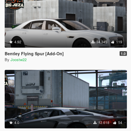
4.92
14.345
119
Bentley Flying Spur [Add-On]
1.0
By
Joostw22
4.0
12.618
54