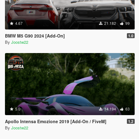
4.67
21.182
99
BMW M5 G90 2024 [Add-On]
1.0
By
Joostw22
5.0
14.194
63
Apollo Intensa Emozione 2019 [Add-On / FiveM]
1.2
By
Joostw22