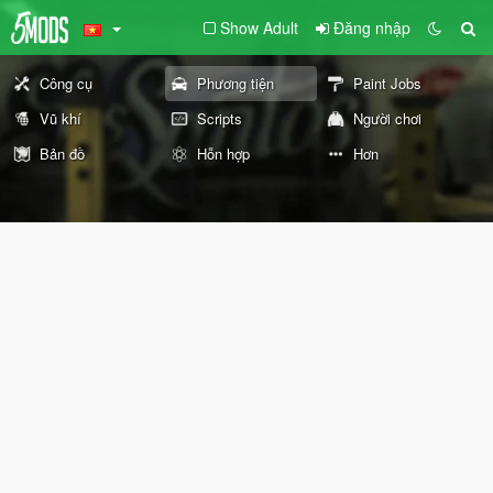
Show Adult
Đăng nhập
Công cụ
Phương tiện
Paint Jobs
Vũ khí
Scripts
Người chơi
Bản đồ
Hỗn hợp
Hơn