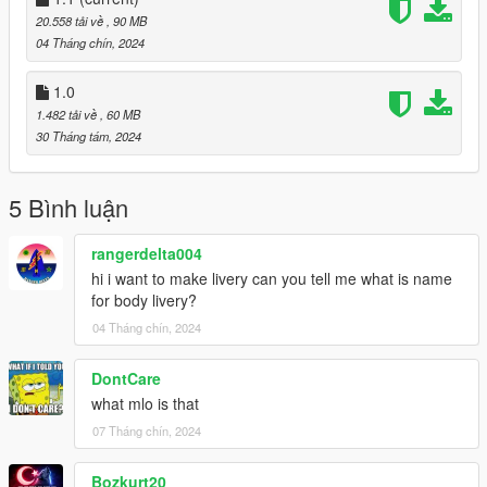
3.Open it using Notepad and add the following line:
20.558 tải về
, 90 MB
04 Tháng chín, 2024
dlcpacks:\urusse\
1.0
4.Save it then use OpenIV to replace it.
1.482 tải về
, 60 MB
30 Tháng tám, 2024
Done!
Use any trainer to spawn the car.
5 Bình luận
Car spawn name : urusse
rangerdelta004
--------------------------------------------------------------------------------
hi i want to make livery can you tell me what is name
---------------------------------------------
for body livery?
CREDITS
========
04 Tháng chín, 2024
Converted and modified by: BigJozza
DontCare
what mlo is that
Enjoy!
--------------------------------------------------------------------------------
07 Tháng chín, 2024
---------------------------------------------
Bozkurt20