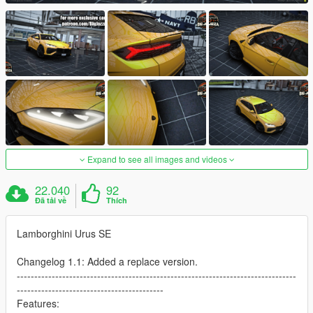
Expand to see all images and videos
22.040
92
Đã tải về
Thích
Lamborghini Urus SE
Changelog 1.1: Added a replace version.
--------------------------------------------------------------------------------
------------------------------------------
Features: