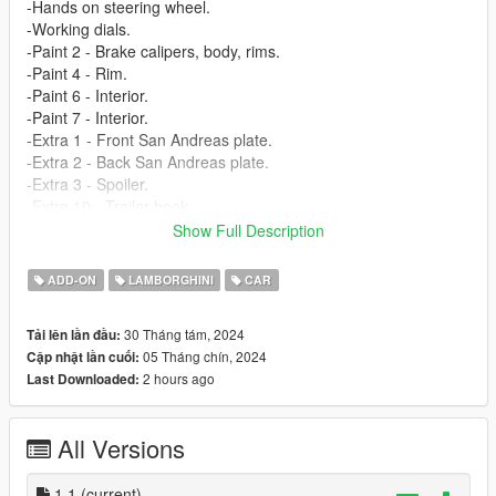
-Hands on steering wheel.
-Working dials.
-Paint 2 - Brake calipers, body, rims.
-Paint 4 - Rim.
-Paint 6 - Interior.
-Paint 7 - Interior.
-Extra 1 - Front San Andreas plate.
-Extra 2 - Back San Andreas plate.
-Extra 3 - Spoiler.
-Extra 10 - Trailer hook.
-Breakable glass.
Show Full Description
-No tinting on light glass.
ADD-ON
LAMBORGHINI
CAR
3D Model from : CSR2
How to install [Add-on]:
30 Tháng tám, 2024
Tải lên lần đầu:
========================
05 Tháng chín, 2024
Cập nhật lần cuối:
2 hours ago
Last Downloaded:
1.Place the folder named urusse in [Game
Folder]\mods\update\x64\dlcpacks\
All Versions
2.Use OpenIV to extract
[Game Folder]\update\update.rpf\common\data\dlclist.xml
1.1
(current)