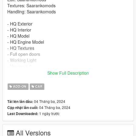
Textures: Saarankomods
Handling: Saarankomods
- HQ Exterior
- HQ Interior
- HQ Model
- HQ Engine Model
- HQ Textures
- Full open doors
- Working Light
- Version 1.0
Show Full Description
INSTALLATION
ADD-ON
CAR
-Drag or Import the mod folder into your
mods/update/x64/dlcpacks folder
04 Tháng ba, 2024
Tải lên lần đầu:
-Add the entry "stratos" into your
04 Tháng ba, 2024
Cập nhật lần cuối:
mods/update/update.rpf/data/dlclist.xml file using OPENIV
1 ngày trước
Last Downloaded:
Spawn Name: stratos
All Versions
Please subscribe to my YouTube channel so I can make more