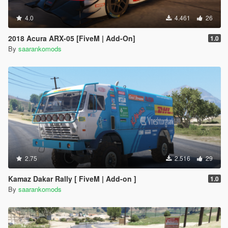
4.0
4.461
26
2018 Acura ARX-05 [FiveM | Add-On]
1.0
By
saarankomods
2.75
2.516
29
Kamaz Dakar Rally [ FiveM | Add-on ]
1.0
By
saarankomods