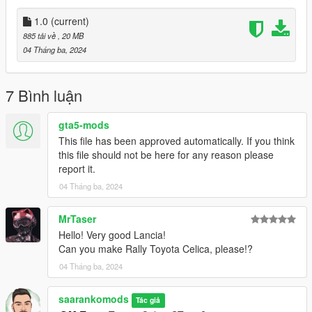
mods for you :)
1.0
(current)
885 tải về
, 20 MB
04 Tháng ba, 2024
7 Bình luận
gta5-mods
This file has been approved automatically. If you think
this file should not be here for any reason please
report it.
04 Tháng ba, 2024
MrTaser
Hello! Very good Lancia!
Can you make Rally Toyota Celica, please!?
04 Tháng ba, 2024
saarankomods
Tác giả