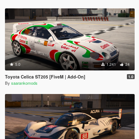
5.0
1.241
24
Toyota Celica ST205 [FiveM | Add-On]
1.0
By
saarankomods