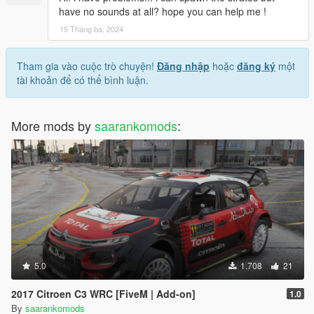
have no sounds at all? hope you can help me !
15 Tháng ba, 2024
Tham gia vào cuộc trò chuyện!
Đăng nhập
hoặc
đăng ký
một
tài khoản để có thể bình luận.
More mods by
saarankomods
:
5.0
1.708
21
2017 Citroen C3 WRC [FiveM | Add-on]
1.0
By
saarankomods