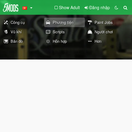
Show Adult
Đăng nhập
Công cụ
Phương tiện
Paint Jobs
Vũ khí
Scripts
Người chơi
Bản đồ
Hỗn hợp
Hơn