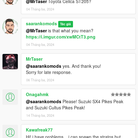
@MrTaser
Toyota Celica ST205?
04 Tháng ba, 2024
saarankomods
Tác giả
@MrTaser
is that what you mean?
https://i.imgur.com/xwMCtT3.png
04 Tháng ba, 2024
MrTaser
@saarankomods
yes. And thank you!
Sorry for late response.
06 Tháng ba, 2024
Onagahmk
@saarankomods
Please! Suzuki SX4 Pikes Peak
and Suzuki Cultus Pikes Peak!
14 Tháng ba, 2024
Kawafreak77
Hi! i have problems... i can spawn the stratos but