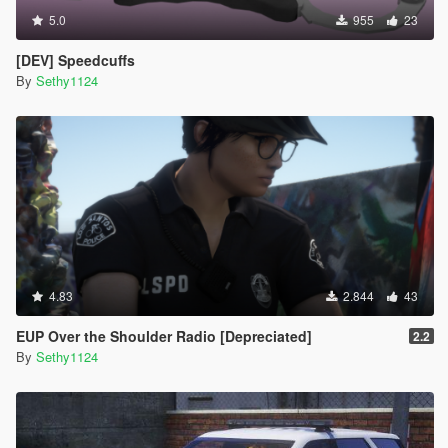
5.0
955
23
[DEV] Speedcuffs
By
Sethy1124
4.83
2.844
43
EUP Over the Shoulder Radio [Depreciated]
2.2
By
Sethy1124