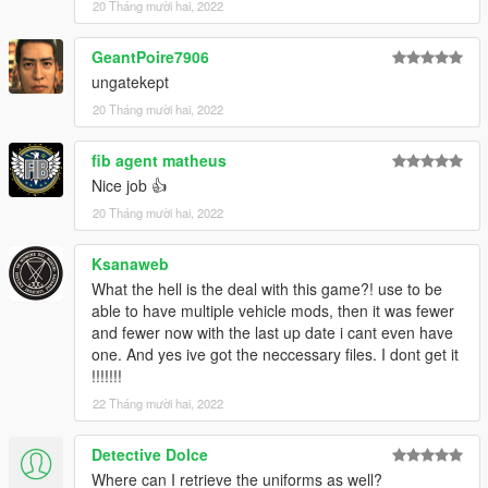
20 Tháng mười hai, 2022
GeantPoire7906
ungatekept
20 Tháng mười hai, 2022
fib agent matheus
Nice job 👍
20 Tháng mười hai, 2022
Ksanaweb
What the hell is the deal with this game?! use to be
able to have multiple vehicle mods, then it was fewer
and fewer now with the last up date i cant even have
one. And yes ive got the neccessary files. I dont get it
!!!!!!!
22 Tháng mười hai, 2022
Detective Dolce
Where can I retrieve the uniforms as well?