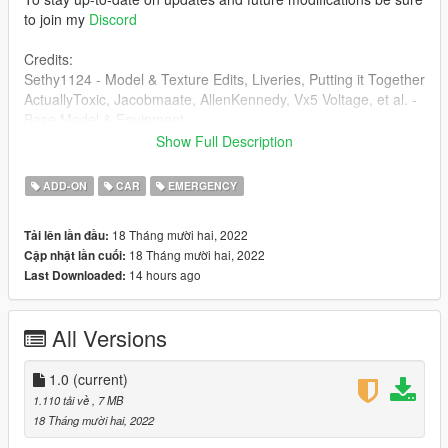
to join my
Discord
Credits:
Sethy1124 - Model & Texture Edits, Liveries, Putting it Together
ActuallyToxic, Jacobmaate, AllenKennedy, Vx5 Voltage, et al. -
Base Model & Equipment
Dusty Flop - Badge
Show Full Description
JefAdamsR68 - Screenshot
ADD-ON
CAR
EMERGENCY
18 Tháng mười hai, 2022
Tải lên lần đầu:
18 Tháng mười hai, 2022
Cập nhật lần cuối:
14 hours ago
Last Downloaded:
All Versions
1.0
(current)
1.110 tải về
, 7 MB
18 Tháng mười hai, 2022