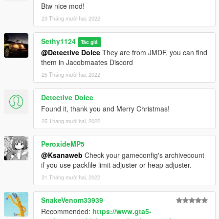
Btw nice mod!
23 Tháng mười hai, 2022
Sethy1124
Tác giả
@Detective Dolce
They are from JMDF, you can find
them in Jacobmaates Discord
25 Tháng mười hai, 2022
Detective Dolce
Found it, thank you and Merry Christmas!
25 Tháng mười hai, 2022
PeroxideMP5
@Ksanaweb
Check your gameconfig's archivecount
if you use packfile limit adjuster or heap adjuster.
31 Tháng mười hai, 2022
SnakeVenom33939
Recommended:
https://www.gta5-