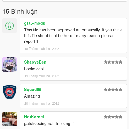
15 Bình luận
gta5-mods
This file has been approved automatically. If you think
this file should not be here for any reason please
report it.
18 Tháng mười hai, 2022
ShaoyeBen
Looks cool.
19 Tháng mười hai, 2022
Squad65
Amazing
20 Tháng mười hai, 2022
NotKornel
gatekeeping nah fr fr ong fr