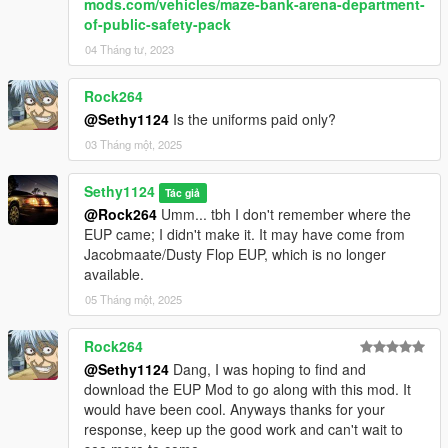
mods.com/vehicles/maze-bank-arena-department-
of-public-safety-pack
04 Tháng tư, 2023
Rock264
@Sethy1124
Is the uniforms paid only?
03 Tháng một, 2025
Sethy1124
Tác giả
@Rock264
Umm... tbh I don't remember where the
EUP came; I didn't make it. It may have come from
Jacobmaate/Dusty Flop EUP, which is no longer
available.
05 Tháng một, 2025
Rock264
@Sethy1124
Dang, I was hoping to find and
download the EUP Mod to go along with this mod. It
would have been cool. Anyways thanks for your
response, keep up the good work and can't wait to