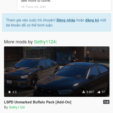
see more to come.
05 Tháng một, 2025
Tham gia vào cuộc trò chuyện!
Đăng nhập
hoặc
đăng ký
một
tài khoản để có thể bình luận.
More mods by
Sethy1124
:
4.5
9.897
97
LSPD Unmarked Buffalo Pack [Add-On]
1.0
By
Sethy1124