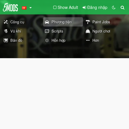
Show Adult
Đăng nhập
Công cụ
Phương tiện
Paint Jobs
Vũ khí
Scripts
Người chơi
Bản đồ
Hỗn hợp
Hơn