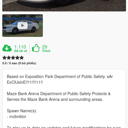
1.110
29
Đã tải về
Thích
5.0 / 5 sao (8 bỏ phiếu)
Based on Exposition Park Department of Public Safety. sAr
ExClUsIvE!!!1!!!!11!!
Maze Bank Arena Department of Public Safety Protects &
Serves the Maze Bank Arena and surrounding areas.
Spawn Name(s):
- mzbnktor
To stay up-to-date on updates and future modifications be sure