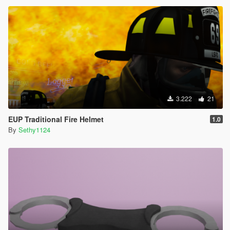
3.222
21
EUP Traditional Fire Helmet
1.0
By
Sethy1124