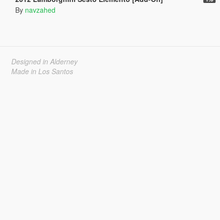
By
navzahed
Designed in Alderney
Made in Los Santos