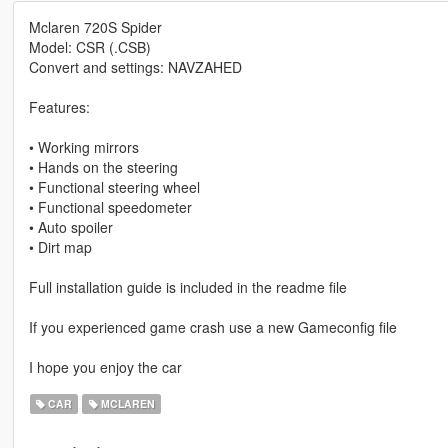
Mclaren 720S Spider
Model: CSR (.CSB)
Convert and settings: NAVZAHED
Features:
• Working mirrors
• Hands on the steering
• Functional steering wheel
• Functional speedometer
• Auto spoiler
• Dirt map
Full installation guide is included in the readme file
If you experienced game crash use a new Gameconfig file
I hope you enjoy the car
CAR
MCLAREN