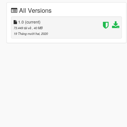
All Versions
1.0
(current)
73.449 tải về
, 40 MB
19 Tháng mười hai, 2020