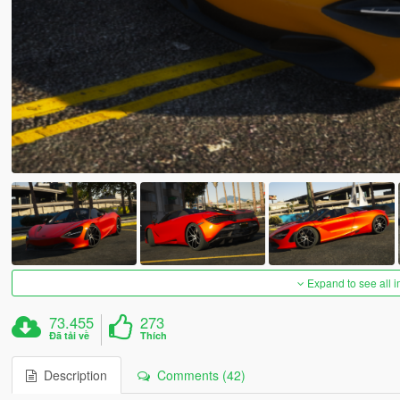
Expand to see all 
73.455
273
Đã tải về
Thích
Description
Comments (42)