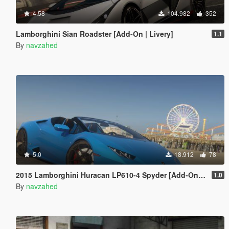
4.58
104.982
352
Lamborghini Sian Roadster [Add-On | Livery]
1.1
By
navzahed
5.0
18.912
78
2015 Lamborghini Huracan LP610-4 Spyder [Add-On | Wheels]
1.0
By
navzahed