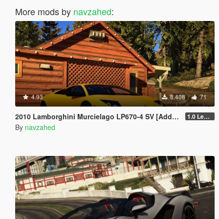
More mods by
navzahed
:
4.93
8.408
71
2010 Lamborghini Murcielago LP670-4 SV [Add-on | Livery | Template | VehfuncsV | Enhanced]
1.0 Legacy
By
navzahed