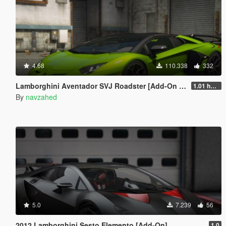
4.68
110.338
332
Lamborghini Aventador SVJ Roadster [Add-On | Extras | Template]
1.01 hotfix
By
navzahed
5.0
7.239
56
2012 Lamborghini Sesto Elemento [Add-On]
1.0