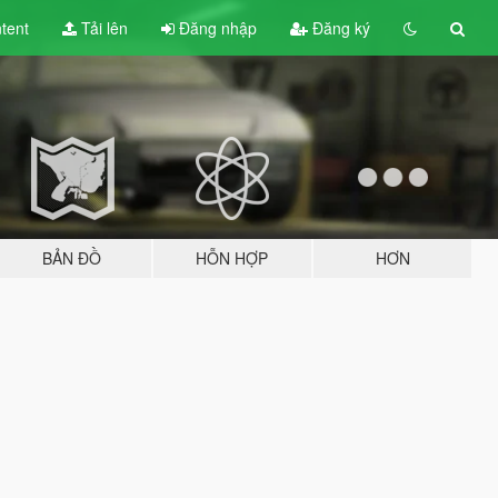
tent
Tải lên
Đăng nhập
Đăng ký
BẢN ĐỒ
HỖN HỢP
HƠN