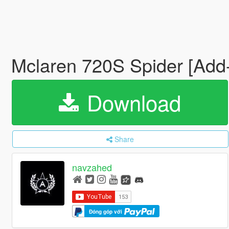
Mclaren 720S Spider [Add
Download
Share
navzahed
Đóng góp với