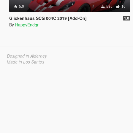
5.0
585
16
Glickenhaus SCG 004C 2019 [Add-On]
1.0
By
HappyEndgr
Designed in Alderney
Made in Los Santos