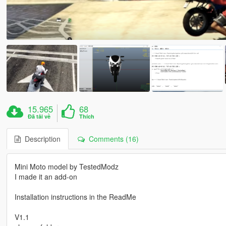
15.965
68
Đã tải về
Thích
Description
Comments (16)
Mini Moto model by TestedModz
I made it an add-on
Installation instructions in the ReadMe
V1.1