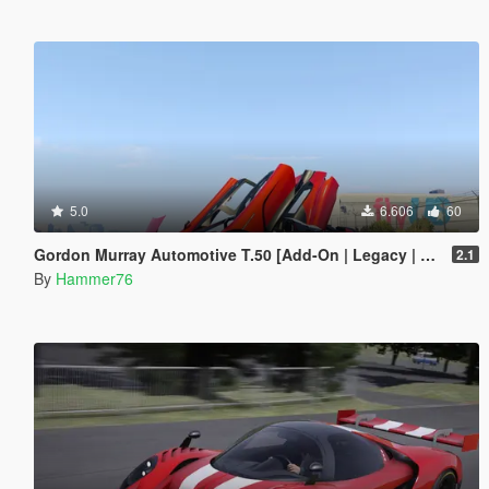
5.0
6.606
60
Gordon Murray Automotive T.50 [Add-On | Legacy | Enhanced]
2.1
By
Hammer76