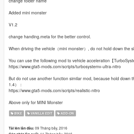
change folder name
Added mini monster
V1.2
change handing.meta for the better control.
When driving the vehicle（mini monster）, do not hold down the sh
You can use the following mod to vehicle acceleration【TurboSys
https://www.gta5-mods.com/scripts/turbosystemv-ultra-nitro
But do not use another function similar mod, because hold down the
1.4）：
https://www.gta5-mods.com/scripts/realistic-nitro
Above only for MINI Monster
BIKE
VANILLA EDIT
ADD-ON
09 Tháng bảy, 2016
Tải lên lần đầu:
11 Tháng bảy, 2016