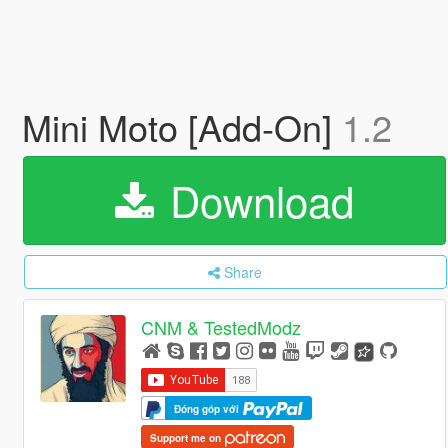
Mini Moto [Add-On]
1.2
Download
Share
CNM & TestedModz
Đóng góp với
Support me on