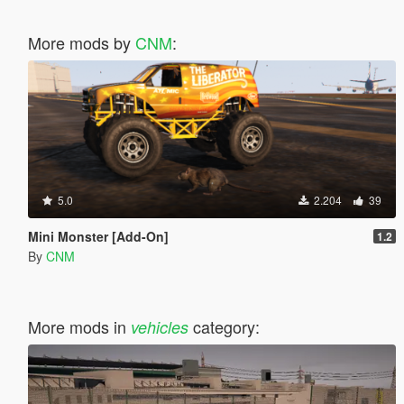
More mods by
CNM
:
5.0
2.204
39
Mini Monster [Add-On]
1.2
By
CNM
More mods in
category:
vehicles