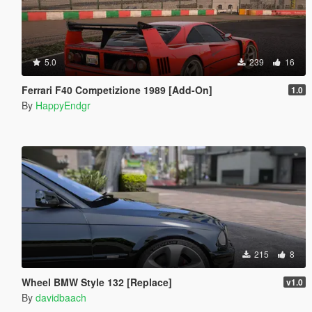
5.0
239
16
Ferrari F40 Competizione 1989 [Add-On]
1.0
By
HappyEndgr
215
8
Wheel BMW Style 132 [Replace]
v1.0
By
davidbaach