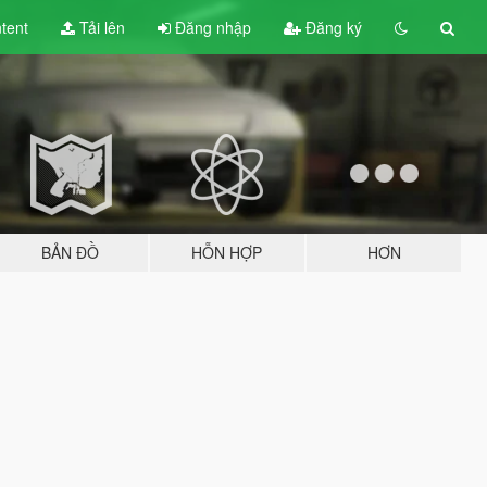
tent
Tải lên
Đăng nhập
Đăng ký
BẢN ĐỒ
HỖN HỢP
HƠN