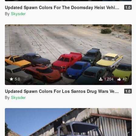
Updated Spawn Colors For The Doomsday Heist Vehicles
1.0
By
Skysder
5.0
1.204
42
Updated Spawn Colors For Los Santos Drug Wars Vehicles
1.0
By
Skysder