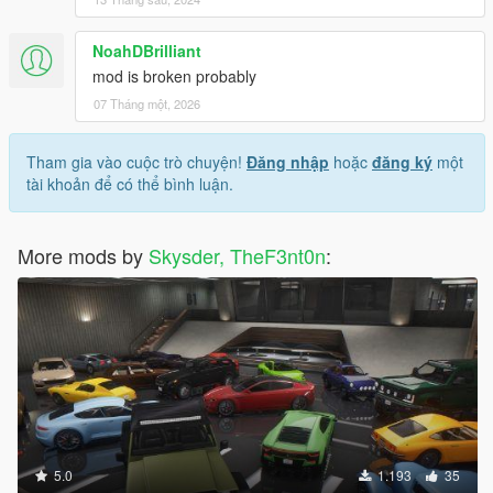
NoahDBrilliant
mod is broken probably
07 Tháng một, 2026
Tham gia vào cuộc trò chuyện!
Đăng nhập
hoặc
đăng ký
một
tài khoản để có thể bình luận.
More mods by
Skysder, TheF3nt0n
:
5.0
1.193
35