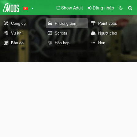
Show Adult
Đăng nhập
Công cụ
Phương tiện
Paint Jobs
Vũ khí
Scripts
Người chơi
Bản đồ
Hỗn hợp
Hơn