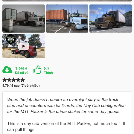
1.948
83
Đã tải về
Thích
4.79 / 5 sao (7 bỏ phiếu)
When the job doesn't require an overnight stay at the truck
stop and encounters with lot lizards, the Day Cab configuration
for the MTL Packer is the prime choice for same-day goods.
This is a day cab version of the MTL Packer, not much too it. It
can pull things.