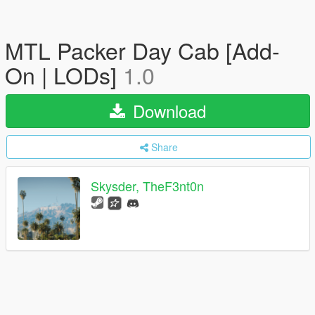
MTL Packer Day Cab [Add-
On | LODs]
1.0
Download
Share
Skysder, TheF3nt0n