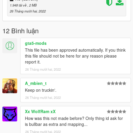
1.948 tải về
, 2 MB
26 Tháng mười hai, 2022
12 Bình luận
gta5-mods
This file has been approved automatically. If you think
this file should not be here for any reason please
report it.
26 Tháng mười hai, 2022
A_mbien_t
Keep on truckin'.
26 Tháng mười hai, 2022
Xx WolfRam xX
How was this not made before? Only thing id ask for
is bullbar as extra and mapping...
26 Tháng mười hai, 2022