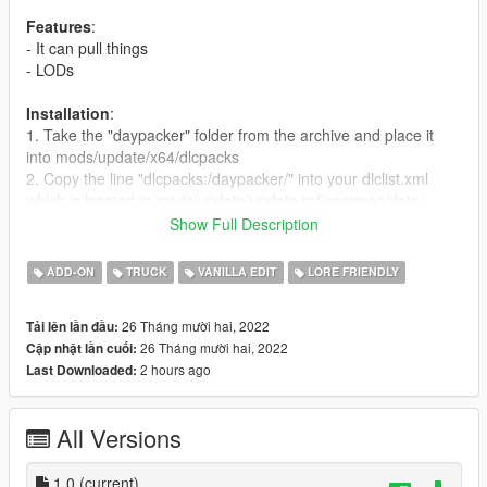
Features
:
- It can pull things
- LODs
Installation
:
1. Take the "daypacker" folder from the archive and place it
into mods/update/x64/dlcpacks
2. Copy the line "dlcpacks:/daypacker/" into your dlclist.xml
which is located in mods/update/update.rpf/common/data
Show Full Description
Credits:
Rockstar Games - Original Packer/Pounder/Flatbed model
ADD-ON
TRUCK
VANILLA EDIT
LORE FRIENDLY
TheF3nt0n
- Model edits
Skysder - Screenshots
26 Tháng mười hai, 2022
Tải lên lần đầu:
26 Tháng mười hai, 2022
Cập nhật lần cuối:
2 hours ago
Last Downloaded:
All Versions
1.0
(current)