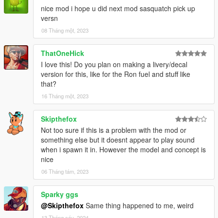
nice mod i hope u did next mod sasquatch pick up
versn
08 Tháng một, 2023
ThatOneHick
I love this! Do you plan on making a livery/decal
version for this, like for the Ron fuel and stuff like
that?
16 Tháng một, 2023
Skipthefox
Not too sure if this is a problem with the mod or
something else but it doesnt appear to play sound
when i spawn it in. However the model and concept is
nice
06 Tháng tám, 2023
Sparky ggs
@Skipthefox
Same thing happened to me, weird
13 Tháng sáu, 2024