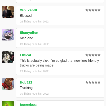
Van_Zandt
Blessed
26 Tháng mười hai, 2022
ShaoyeBen
Nice one.
28 Tháng mười hai, 2022
Ethical
This is actually sick. I'm so glad that new lore friendly
trucks are being made.
29 Tháng mười hai, 2022
Bob322
Trucking
30 Tháng mười hai, 2022
bacteri003