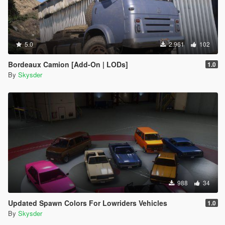
5.0
2.961
102
Bordeaux Camion [Add-On | LODs]
1.0
By
Skysder
988
34
Updated Spawn Colors For Lowriders Vehicles
1.0
By
Skysder